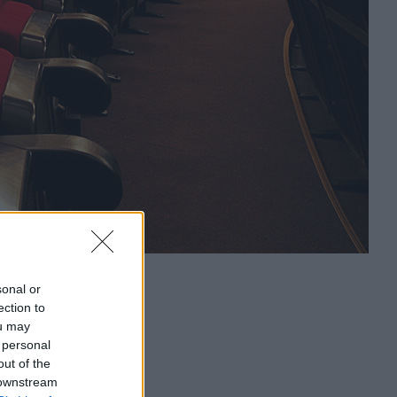
sonal or
ection to
ou may
 personal
out of the
 downstream