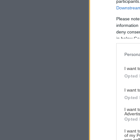
participants
Downstream 
Please note
information 
Αναζήτηση
deny consent
για...
in below Go
Persona
I want t
Opted 
I want t
Opted 
I want 
Advertis
Opted 
I want t
of my P
was col