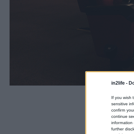
in2life -
Do
If you wish 
sensitive in
confirm you
continue se
information 
further disc