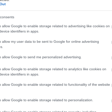
Out
consents
ου Θανάση Τριαρίδη, σε σκηνοθεσία Κώστα Φιλίππο
o allow Google to enable storage related to advertising like cookies on
evice identifiers in apps.
αραστάσεις του για τρίτη συνεχόμενη θεατρική σεζόν
 επιτυχημένες, sold-out παραστάσεις στο Faust, ο 
o allow my user data to be sent to Google for online advertising
πό τις 3 Οκτωβρίου στο Θέατρο Θησείον, εγκαινιάζο
s.
 και συνεχίζει το ταξίδι του σε Θεσσαλονίκη (Θέατρο
to allow Google to send me personalized advertising.
α (Λιθογραφείο, 11-13/12).
o allow Google to enable storage related to analytics like cookies on
evice identifiers in apps.
ναμεταξύ τους άνθρωποι της σημερινής εποχής: ένα
o allow Google to enable storage related to functionality of the website
πάλληλος κάποιας δημοσίας υπηρεσίας) και μία γυναί
ορίας) στο κουπέ ενός ηλεκτροκίνητου τρένου, σε έν
o allow Google to enable storage related to personalization.
α τυπική συζήτηση γνωριμίας. Όλα ξεκινούν με μία ξ
ε οι δύο πρωταγωνιστές για να ξεπεράσουν την αμηχ
o allow Google to enable storage related to security, including