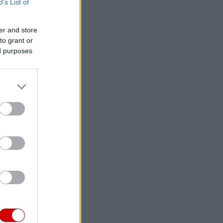
B’s List of
er and store
to grant or
ed purposes