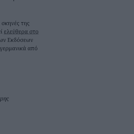
ς σκηνές της
εί
ελεύθερα στο
 των Εκδόσεων
 γερμανικά από
τρης