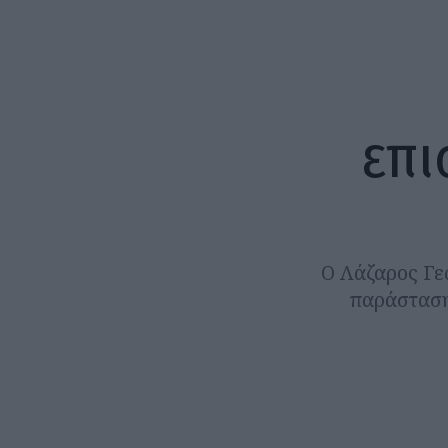
επι
Ο Λάζαρος Γε
παράσταση