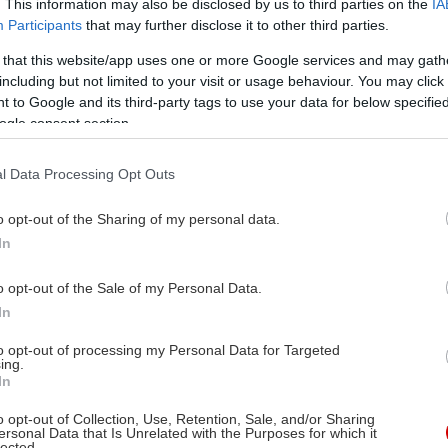
. This information may also be disclosed by us to third parties on the
IA
Participants
that may further disclose it to other third parties.
 that this website/app uses one or more Google services and may gath
including but not limited to your visit or usage behaviour. You may click 
 to Google and its third-party tags to use your data for below specifi
ogle consent section.
l Data Processing Opt Outs
o opt-out of the Sharing of my personal data.
In
o opt-out of the Sale of my Personal Data.
In
to opt-out of processing my Personal Data for Targeted
ing.
In
o opt-out of Collection, Use, Retention, Sale, and/or Sharing
ersonal Data that Is Unrelated with the Purposes for which it
lected.