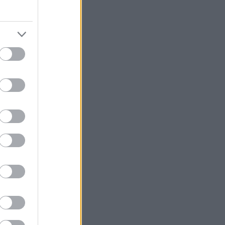
γλου, θα
 στην Αθήνα.
Μένγκελε
ντας το φετινό
 Αυλαία, 21-
ς άντρας
κα (υποψήφια
α νυχτερινό
αφνική διακοπή
ανία τους θα