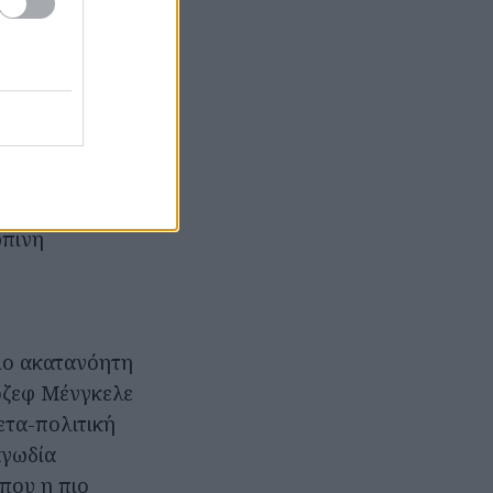
δύο αναλαμβάνει
κότητα): ο
λο του Θανάτου»
επιζήσασας,
ορα όμως το
του τρένου:
ρούν να
ώπινη
πιο ακατανόητη
ιόζεφ Μένγκελε
ετα-πολιτική
αγωδία
που η πιο