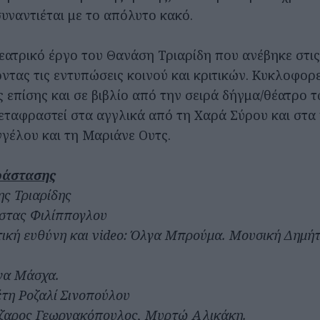
υναντιέται με το απόλυτο κακό.
θεατρικό έργο του Θανάση Τριαρίδη που ανέβηκε στι
οντας τις εντυπώσεις κοινού και κριτικών. Κυκλοφορ
ς επίσης και σε βιβλίο από την σειρά δήγμα/θέατρο
μεταφραστεί στα αγγλικά από τη Χαρά Σύρου και στα
γγέλου και τη Μαριάνε Ουτς.
ράστασης
ης Τριαρίδης
στας Φιλίππογλου
στική ευθύνη και video: Όλγα Μπρούμα. Μουσική Δημή
να Μάσχα.
τη Ροζαλί Σινοπούλου
ζαρος Γεωργακόπουλος, Μυρτώ Αλικάκη.