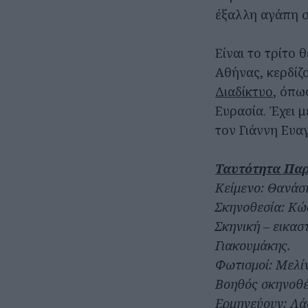
έξαλλη αγάπη σ
Είναι το τρίτο 
Αθήνας, κερδίζ
Διαδίκτυο
, όπω
Ευρασία. Έχει 
τον Γιάννη Ευα
Ταυτότητα Πα
Κείμενο: Θανάσ
Σκηνοθεσία: Κώ
Σκηνική – εικα
Γιακουμάκης.
Φωτισμοί: Μελί
Βοηθός σκηνοθέ
Ερμηνεύουν: Λά