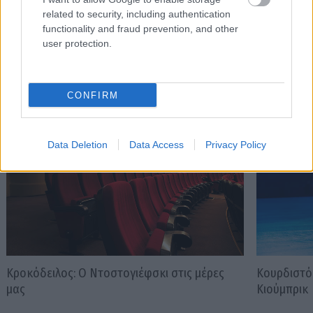
related to security, including authentication
functionality and fraud prevention, and other
user protection.
Διαβάστε επίσης
CONFIRM
Data Deletion
Data Access
Privacy Policy
Κροκόδειλος: Ο Ντοστογιέφσκι στις μέρες
Κουρδιστό
μας
Κιούμπρικ