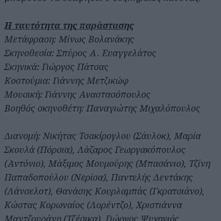
Η ταυτότητα της παράστασης
Μετάφραση: Μίνως Βολανάκης
Σκηνοθεσία: Σπύρος Α. Ευαγγελάτος
Σκηνικά: Γιώργος Πάτσας
Κοστούμια: Γιάννης Μετζικώφ
Μουσική: Γιάννης Αναστασόπουλος
Βοηθός σκηνοθέτη: Παναγιώτης Μιχαλόπουλος
Διανομή: Νικήτας Τσακίρογλου (Σάυλοκ), Μαρία
Σκουλά (Πόρσια), Λάζαρος Γεωργακόπουλος
(Αντόνιο), Μάξιμος Μουμούρης (Μπασάνιο), Τζίνη
Παπαδοπούλου (Νερίσα), Παντελής Δεντάκης
(Λάνσελοτ), Θανάσης Κουρλαμπάς (Γκρατσιάνο),
Κώστας Κορωναίος (Λορέντζο), Χριστιάννα
Μαντζουράνη (Τζέσικα), Γιώργος Ψυχογιός