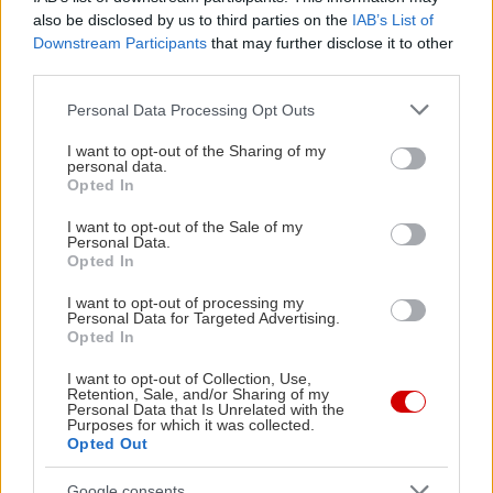
μητέρα μου" - για τις ακριβείς ώρες και
also be disclosed by us to third parties on the
IAB’s List of
ημέρες παράστασης, δείτε το συνημμένο
Downstream Participants
that may further disclose it to other
πρόγραμμα στα Σχετικά Έγγραφα πάνω δεξιά.
third parties.
Please note that this website/app uses one or more Google
Personal Data Processing Opt Outs
services and may gather and store information including but
not limited to your visit or usage behaviour. You may click to
I want to opt-out of the Sharing of my
personal data.
grant or deny consent to Google and its third-party tags to
Opted In
use your data for below specified purposes in below Google
consent section.
I want to opt-out of the Sale of my
Personal Data.
Opted In
I want to opt-out of processing my
Personal Data for Targeted Advertising.
Opted In
I want to opt-out of Collection, Use,
Retention, Sale, and/or Sharing of my
Personal Data that Is Unrelated with the
Purposes for which it was collected.
Opted Out
Google consents