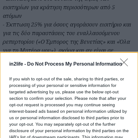
εισιτηρίων για κράτηση περισσότερων από 5
ατόμων
- Έκπτωση 25% για όσους αγοράσουν εισιτήριο και
Αναζήτηση
για τις δύο παραστάσεις του εναλλασσόμενου
για...
ρεπερτορίου («Ο Έμπορος της Βενετίας» και «Όλα
για τη Μητέρα μου»), ακόμα και αν είναι σε
διαφορετικές ημερομηνίες
in2life -
Do Not Process My Personal Information
If you wish to opt-out of the sale, sharing to third parties, or
processing of your personal or sensitive information for
targeted advertising by us, please use the below opt-out
Info:
section to confirm your selection. Please note that after your
Θέατρο «Ακροπόλ», Ιπποκράτους 9-11, τηλ.
opt-out request is processed you may continue seeing
interest-based ads based on personal information utilized by
210.3643700
us or personal information disclosed to third parties prior to
Παραστάσεις από Παρασκευή 25/10, σε
your opt-out. You may separately opt-out of the further
εναλλασσόμενο ρεπερτόριο με το "Όλα για τη
disclosure of your personal information by third parties on the
IAB’s list of downstream participants. This information may