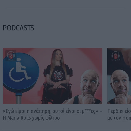
PODCASTS
«Εγώ είμαι η ανάπηρη, αυτοί είναι οι μ***ες» –
Περδίκι εί
Η Maria Rolls χωρίς φίλτρο
με τον Ho