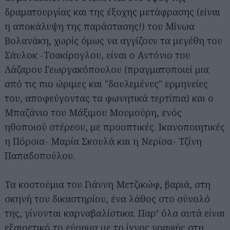
δραματουργίας και της έξοχης μετάφρασης (είναι
η αποκάλυψη της παράστασης!) του Μίνωα
Βολανάκη, χωρίς όμως να αγγίζουν τα μεγέθη του
Σάυλοκ -Τσακίρογλου, είναι ο Αντόνιο του
Λάζαρου Γεωργακόπουλου (πραγματοποιεί μια
από τις πιο ώριμες και "δουλεμένες" ερμηνείες
του, αποφεύγοντας τα φωνητικά τερτίπια) και ο
Μπαζάνιο του Μάξιμου Μουμούρη, ενός
ηθοποιού στέρεου, με προοπτικές. Ικανοποιητικές
η Πόρσια- Μαρία Σκουλά και η Νερίσα- Τζίνη
Παπαδοπούλου.
Τα κοστούμια του Γιάννη Μετζικώφ, βαριά, στη
σκηνή του δικαστηρίου, ένα λάθος στο σύνολό
της, γίνονται καρναβαλίστικα. Παρ’ όλα αυτά είναι
εξαιρετικό το εύρημα με το ίχνος γραφής στη