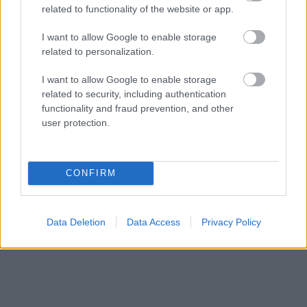
related to functionality of the website or app.
I want to allow Google to enable storage
related to personalization.
I want to allow Google to enable storage
related to security, including authentication
functionality and fraud prevention, and other
«Εγώ είμαι η ανάπηρη, αυτοί είναι οι μ***ες» –
Περδίκι εί
user protection.
Η Maria Rolls χωρίς φίλτρο
με τον Ho
CONFIRM
Data Deletion
Data Access
Privacy Policy