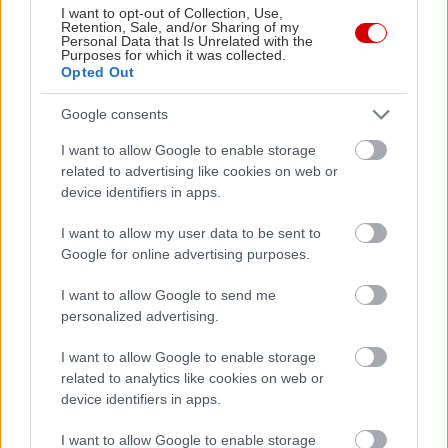
I want to opt-out of Collection, Use,
Retention, Sale, and/or Sharing of my
Personal Data that Is Unrelated with the
Purposes for which it was collected.
Opted Out
Google consents
I want to allow Google to enable storage
related to advertising like cookies on web or
10 σπουδαίοι λόγοι να δεις τις Τρωάδες του
Λευκές νύχ
device identifiers in apps.
Εθνικού Θεάτρου
Κατσικονο
Οκτωβρίο
I want to allow my user data to be sent to
Google for online advertising purposes.
I want to allow Google to send me
personalized advertising.
PODCASTS
I want to allow Google to enable storage
related to analytics like cookies on web or
device identifiers in apps.
I want to allow Google to enable storage