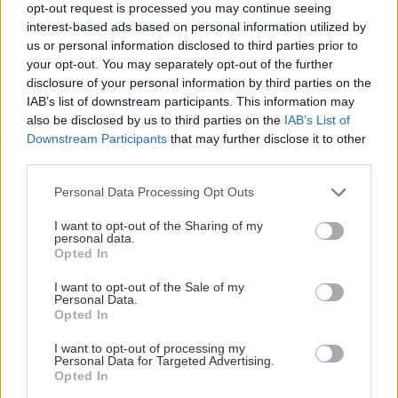
opt-out request is processed you may continue seeing
interest-based ads based on personal information utilized by
us or personal information disclosed to third parties prior to
your opt-out. You may separately opt-out of the further
disclosure of your personal information by third parties on the
IAB’s list of downstream participants. This information may
also be disclosed by us to third parties on the
IAB’s List of
Downstream Participants
that may further disclose it to other
third parties.
Please note that this website/app uses one or more Google
Personal Data Processing Opt Outs
services and may gather and store information including but
not limited to your visit or usage behaviour. You may click to
I want to opt-out of the Sharing of my
personal data.
grant or deny consent to Google and its third-party tags to
Opted In
use your data for below specified purposes in below Google
consent section.
I want to opt-out of the Sale of my
Διαβάστε επίσης
Personal Data.
Opted In
I want to opt-out of processing my
Personal Data for Targeted Advertising.
Opted In