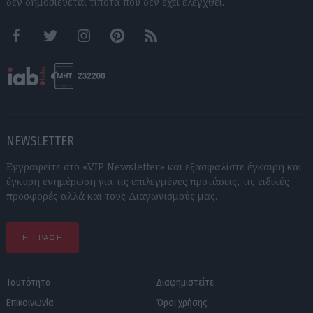
δεν δημοσιεύεται τίποτα που δεν έχει ελεγχθεί.
Facebook
Twitter
Instagram
Pinterest
RSS feeds
NEWSLETTER
Εγγραφείτε στο «VIP Newsletter» και εξασφαλίστε έγκαιρη και
έγκυρη ενημέρωση για τις επιλεγμένες προτάσεις, τις ειδικές
προσφορές αλλά και τους Διαγωνισμούς μας.
ΕΓΓΡΑΦΗ
Ταυτότητα
Διαφημιστείτε
Επικοινωνία
Όροι χρήσης