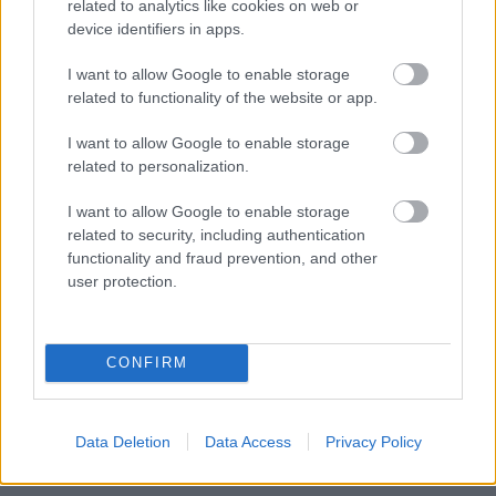
related to analytics like cookies on web or
PODCASTS
device identifiers in apps.
I want to allow Google to enable storage
related to functionality of the website or app.
I want to allow Google to enable storage
related to personalization.
I want to allow Google to enable storage
related to security, including authentication
functionality and fraud prevention, and other
user protection.
«Εγώ είμαι η ανάπηρη, αυτοί είναι οι μ***ες» –
Περδίκι εί
CONFIRM
Η Maria Rolls χωρίς φίλτρο
με τον Ho
Data Deletion
Data Access
Privacy Policy