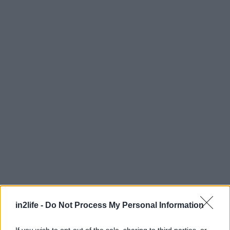
in2life -
Do Not Process My Personal Information
Αναζήτηση
για...
If you wish to opt-out of the sale, sharing to third parties, or