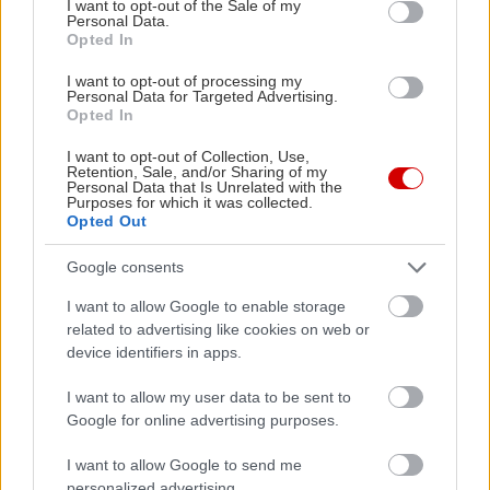
I want to opt-out of the Sale of my
Ο Μανώλης Λιδάκης στην Αρχιτεκτονική
Η Ματούλα
Personal Data.
του Νότου
Opted In
I want to opt-out of processing my
Personal Data for Targeted Advertising.
Opted In
PODCASTS
I want to opt-out of Collection, Use,
Retention, Sale, and/or Sharing of my
Personal Data that Is Unrelated with the
Purposes for which it was collected.
Opted Out
Google consents
I want to allow Google to enable storage
related to advertising like cookies on web or
device identifiers in apps.
I want to allow my user data to be sent to
Google for online advertising purposes.
«Εγώ είμαι η ανάπηρη, αυτοί είναι οι μ***ες» –
Περδίκι εί
I want to allow Google to send me
Η Maria Rolls χωρίς φίλτρο
με τον Ho
personalized advertising.