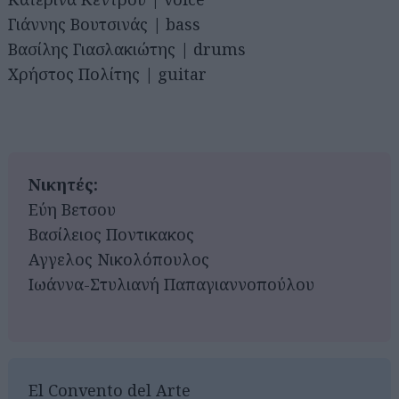
Γιάννης Βουτσινάς | bass
Βασίλης Γιασλακιώτης | drums
Χρήστος Πολίτης | guitar
Νικητές:
Εύη Βετσου
Βασίλειος Ποντικακος
Αγγελος Νικολόπουλος
Ιωάννα-Στυλιανή Παπαγιαννοπούλου
El Convento del Arte