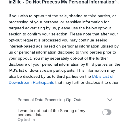
in2life -
Do Not Process My Personal Information
If you wish to opt-out of the sale, sharing to third parties, or
Αναζήτηση
processing of your personal or sensitive information for
για...
targeted advertising by us, please use the below opt-out
section to confirm your selection. Please note that after your
opt-out request is processed you may continue seeing
interest-based ads based on personal information utilized by
Διαβάστε επίσης
us or personal information disclosed to third parties prior to
your opt-out. You may separately opt-out of the further
disclosure of your personal information by third parties on the
IAB’s list of downstream participants. This information may
also be disclosed by us to third parties on the
IAB’s List of
Downstream Participants
that may further disclose it to other
third parties.
Please note that this website/app uses one or more Google
Personal Data Processing Opt Outs
services and may gather and store information including but
not limited to your visit or usage behaviour. You may click to
I want to opt-out of the Sharing of my
personal data.
grant or deny consent to Google and its third-party tags to
Opted In
use your data for below specified purposes in below Google
consent section.