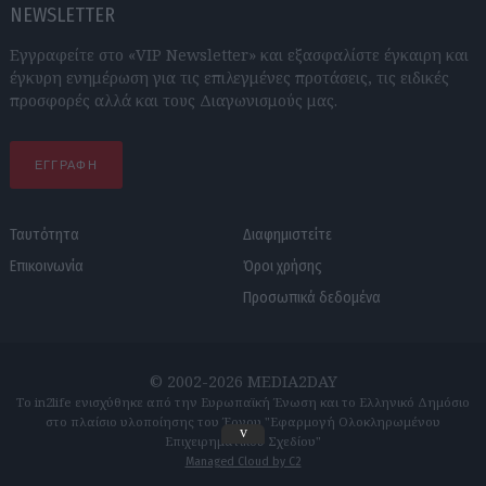
NEWSLETTER
Εγγραφείτε στο «VIP Newsletter» και εξασφαλίστε έγκαιρη και
έγκυρη ενημέρωση για τις επιλεγμένες προτάσεις, τις ειδικές
προσφορές αλλά και τους Διαγωνισμούς μας.
ΕΓΓΡΑΦΗ
Ταυτότητα
Διαφημιστείτε
Επικοινωνία
Όροι χρήσης
Προσωπικά δεδομένα
© 2002-2026 MEDIA2DAY
Το in2life ενισχύθηκε από την Ευρωπαϊκή Ένωση και το Ελληνικό Δημόσιο
στο πλαίσιο υλοποίησης του Έργου "Εφαρμογή Ολοκληρωμένου
v
Επιχειρηματικού Σχεδίου"
Managed Cloud by C2