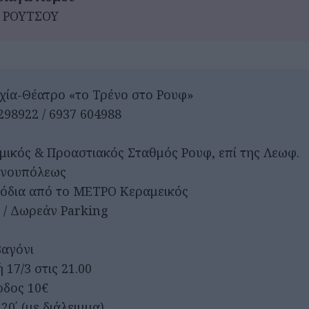
 ΡΟΥΤΣΟΥ
χία-Θέατρο «το Τρένο στο Ρουφ»
298922 / 6937 604988
μικός & Προαστιακός Σταθμός Ρουφ, επί της Λεωφ.
ινουπόλεως
 πόδια από το ΜΕΤΡΟ Κεραμεικός
 / Δωρεάν Parking
Βαγόνι
17/3 στις 21.00
οδος 10€
20΄ (με διάλειμμα)