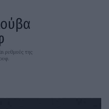
Κούβα
φ
in ρυθμούς της
ουφ.