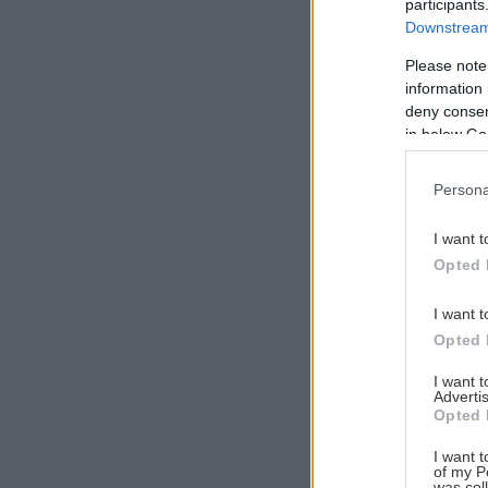
participants
Downstream 
Please note
information 
Αναζήτηση
deny consent
για...
in below Go
Persona
I want t
Opted 
I want t
Opted 
I want 
Advertis
Opted 
I want t
of my P
was col