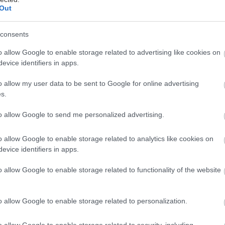
Out
βανή τραγουδίστρια Odalis Palma για πρώτη φορά 
consents
ι της Αμαξοστοιχίας-Θεάτρου το Τρένο στο Ρουφ τ
.00.
o allow Google to enable storage related to advertising like cookies on
evice identifiers in apps.
αλαντούχους μουσικούς, τον Roman Gomez στα πλή
o allow my user data to be sent to Google for online advertising
iton στα τύμπανα, μοιράζονται με τους θεατές νέους
s.
ατος της παραδοσιακής αργεντίνικης μουσικής (όπως
to allow Google to send me personalized advertising.
mame, zamba) με επιρροές από την jazz και τη lati
ή, στοιχεία από την Καραϊβική και ρυθμούς από την
o allow Google to enable storage related to analytics like cookies on
evice identifiers in apps.
o allow Google to enable storage related to functionality of the website
o allow Google to enable storage related to personalization.
o allow Google to enable storage related to security, including