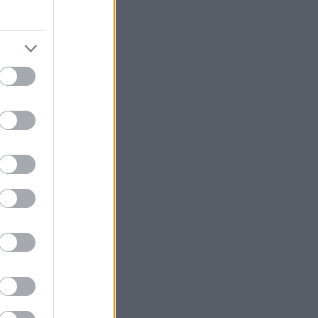
κάνει στάση στο
ην Παρασκευή 17
κτρα και τον
 εναλλακτικούς
 του tango,
n american
 Κούβα.