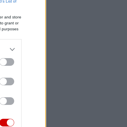
B’s List of
er and store
to grant or
ed purposes