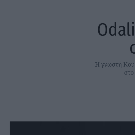
Odal
Η γνωστή Κουβ
στο