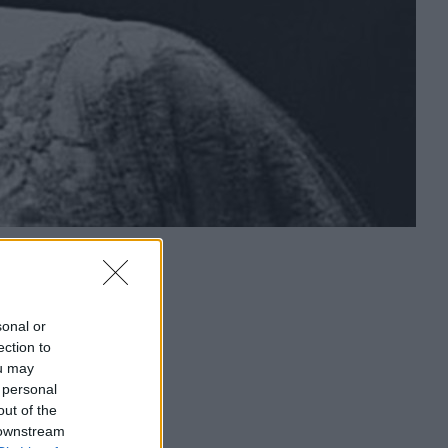
sonal or
ection to
ou may
 personal
out of the
 downstream