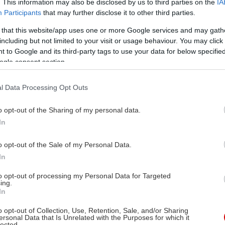
. This information may also be disclosed by us to third parties on the
IA
Participants
that may further disclose it to other third parties.
 that this website/app uses one or more Google services and may gath
including but not limited to your visit or usage behaviour. You may click 
 to Google and its third-party tags to use your data for below specifi
ogle consent section.
l Data Processing Opt Outs
o opt-out of the Sharing of my personal data.
In
o opt-out of the Sale of my Personal Data.
In
to opt-out of processing my Personal Data for Targeted
ing.
In
o opt-out of Collection, Use, Retention, Sale, and/or Sharing
ersonal Data that Is Unrelated with the Purposes for which it
lected.