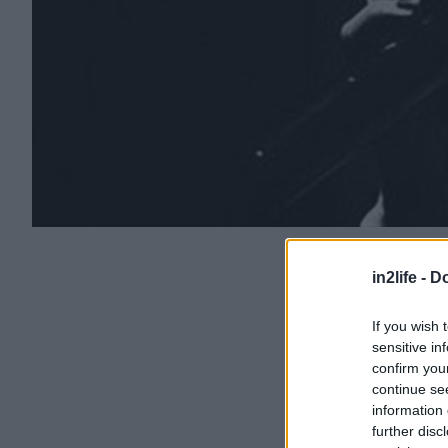
in2life -
Do
If you wish 
sensitive in
confirm you
continue se
information 
further disc