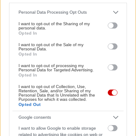
third parties.
Διαβάστε επίσης
Please note that this website/app uses one or more Google
Personal Data Processing Opt Outs
services and may gather and store information including but
not limited to your visit or usage behaviour. You may click to
I want to opt-out of the Sharing of my
personal data.
grant or deny consent to Google and its third-party tags to
Opted In
use your data for below specified purposes in below Google
consent section.
I want to opt-out of the Sale of my
Personal Data.
Opted In
I want to opt-out of processing my
Personal Data for Targeted Advertising.
Opted In
I want to opt-out of Collection, Use,
Ο Σπύρος Γραμμένος στην Τεχνόπολη του
Σάκης Φράγ
Retention, Sale, and/or Sharing of my
Personal Data that Is Unrelated with the
Δήμου Αθηναίων
σταθερός m
Purposes for which it was collected.
Opted Out
Google consents
PODCASTS
I want to allow Google to enable storage
related to advertising like cookies on web or