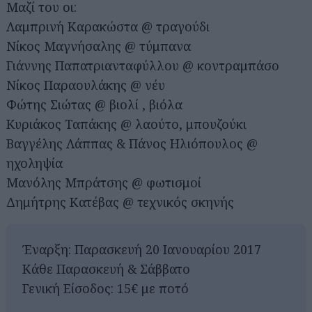
Μαζί του οι:
Λαμπρινή Καρακώστα @ τραγούδι
Νίκος Μαγνήσαλης @ τύμπανα
Γιάννης Παπατριανταφύλλου @ κοντραμπάσο
Νίκος Παραουλάκης @ νέυ
Φώτης Σιώτας @ βιολί , βιόλα
Κυριάκος Ταπάκης @ λαούτο, μπουζούκι
Βαγγέλης Λάππας & Πάνος Ηλιόπουλος @
ηχοληψία
Μανόλης Μπράτσης @ φωτισμοί
Δημήτρης Κατέβας @ τεχνικός σκηνής
Έναρξη: Παρασκευή 20 Ιανουαρίου 2017
Κάθε Παρασκευή & Σάββατο
Γενική Είσοδος: 15€ με ποτό