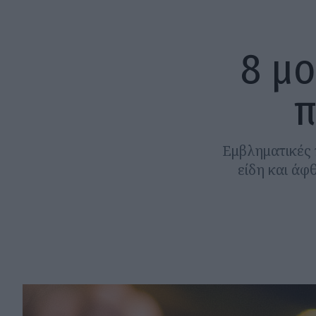
8 μο
π
Εμβληματικές 
είδη και άφ