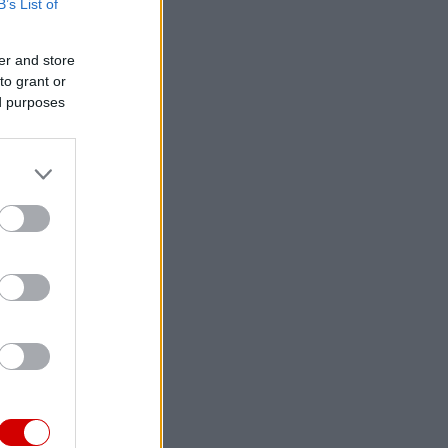
B’s List of
er and store
to grant or
ed purposes