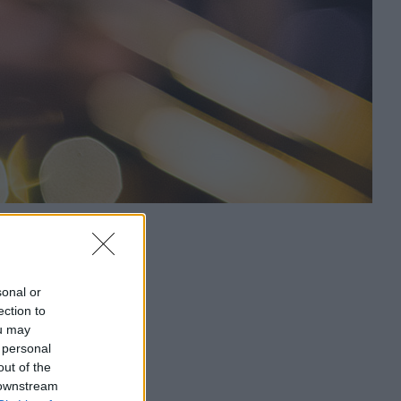
sonal or
ection to
ou may
 personal
out of the
 downstream