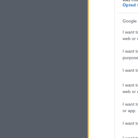
Ε
Opted 
ίνα
Google 
συσ
η μ
I want t
web or d
εμπ
πτυχές της ζωή
I want t
purpose
Οκτώ τέτοια μο
I want 
προτείνουμε να 
I want t
Cracked Actor
web or d
I want t
or app.
I want t
I want t