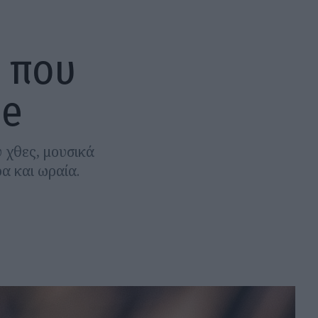
ρ που
ne
 χθες, μουσικά
α και ωραία.