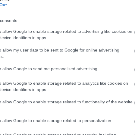
Out
ι ωραία η μουσική. Και πραγματικά απορούμε με όσο
consents
τηματικά και δηλώνουν «περιστασιακοί» λάτρεις της.
ουσική είναι ιδέα και τα μουσικά ντοκιμαντέρ αφορμ
o allow Google to enable storage related to advertising like cookies on
evice identifiers in apps.
λουτίσουν τις γνώσεις τους και να έρθουν αντιμέτω
ς των μουσικών.
o allow my user data to be sent to Google for online advertising
s.
υσικά ντοκιμαντέρ βρήκαμε να κυκλοφορούν στο Yo
to allow Google to send me personalized advertising.
τα δείτε. Κι ας μην τα κατεβάσουν.
o allow Google to enable storage related to analytics like cookies on
 (1975)
evice identifiers in apps.
o allow Google to enable storage related to functionality of the website
o allow Google to enable storage related to personalization.
o allow Google to enable storage related to security, including