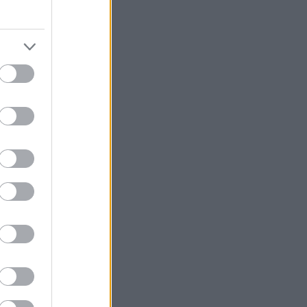
υς δεν ακούν
 Για τους φαν,
ές για να
ποι με άγνωστες
utube και σας