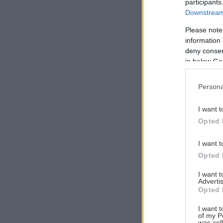
participants
Downstream 
Please note
information 
Αναζήτηση
deny consent
για...
in below Go
Persona
I want t
Opted 
I want t
Opted 
I want 
Advertis
Opted 
I want t
of my P
was col