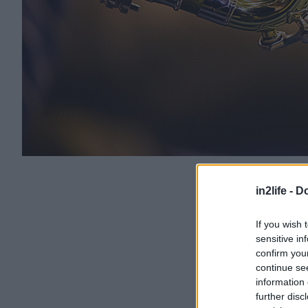
in2life -
Do
If you wish 
sensitive in
confirm you
continue se
information 
further disc