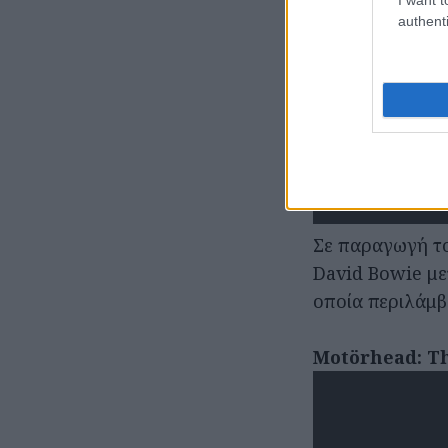
authenti
Σε παραγωγή το
David Bowie με
οποία περιλάμβ
Motörhead: Th