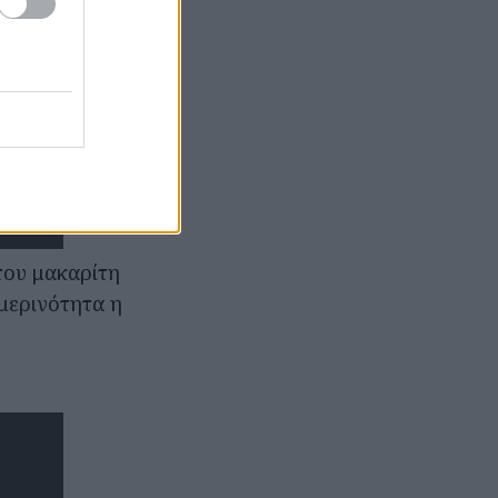
του μακαρίτη
μερινότητα η