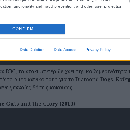
cation functionality and fraud prevention, and other user protection.
CONFIRM
Data Deletion
Data Access
Privacy Policy
υ BBC, το ντοκιμαντέρ δείχνει την καθημερινότητα 
τά το αμερικάνικο τουρ για το Diamond Dogs. Καθη
ανε γενναίες δόσεις κοκαΐνης.
e Guts and the Glory (2010)