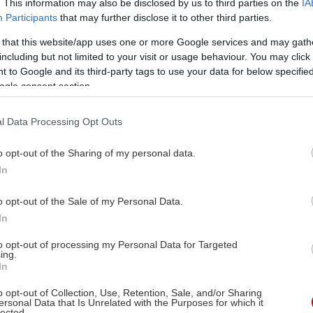
. This information may also be disclosed by us to third parties on the
IA
Participants
that may further disclose it to other third parties.
 that this website/app uses one or more Google services and may gath
including but not limited to your visit or usage behaviour. You may click 
 to Google and its third-party tags to use your data for below specifi
ogle consent section.
l Data Processing Opt Outs
o opt-out of the Sharing of my personal data.
In
o opt-out of the Sale of my Personal Data.
In
to opt-out of processing my Personal Data for Targeted
ing.
In
o opt-out of Collection, Use, Retention, Sale, and/or Sharing
ersonal Data that Is Unrelated with the Purposes for which it
lected.