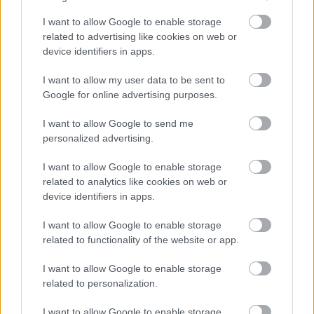
ακουστικό σετ. Ευελπιστούμε στο Jump Around
I want to allow Google to enable storage
να ανεβάσει και λίγο τους τόνους πάντως…
related to advertising like cookies on web or
device identifiers in apps.
Stereo MCs στο Stage Volume 1
I want to allow my user data to be sent to
29 Νοεμβρίου/Εισιτήρια από 23€
Google for online advertising purposes.
Οι Stereo MCS έχουν υπάρξει ένα από τα πιο
I want to allow Google to send me
επιτυχημένα σχήματα της Βρετανικής
personalized advertising.
ηλεκτρονικής σκηνής και κάθε τους εμφάνιση
αποτελεί και μια άκρως ενδιαφέρουσα εμπειρία.
I want to allow Google to enable storage
related to analytics like cookies on web or
Για ακόμα μια φορά λοιπόν, θα έχουμε την
device identifiers in apps.
ευκαιρία να τους απολαύσουμε εν Αθήναις, με full
band.
I want to allow Google to enable storage
related to functionality of the website or app.
I want to allow Google to enable storage
related to personalization.
I want to allow Google to enable storage