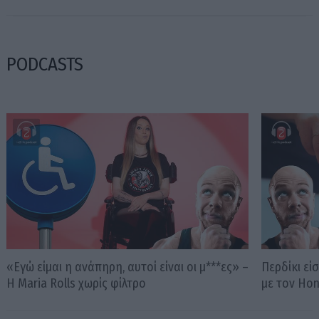
PODCASTS
«Εγώ είμαι η ανάπηρη, αυτοί είναι οι μ***ες» –
Περδίκι εί
Η Maria Rolls χωρίς φίλτρο
με τον Ho