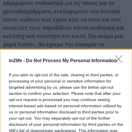
Αδιαφορούν επιδεικτικά για τις τάσεις και τα
χρονοδιαγράμματα, κυκλοφορούν νέα δουλειά
όποτε νιώθουν πως έχουν κάτι να πουν και στις
συναυλίες τους παραδίδουν πάντα αισθητική και
καλλιτεχνική ποιότητα στο κοινό. Για ακόμα μια
φορά λοιπόν, θα έχουμε την ευκαιρία να
απολαύσουμε το ποιοτικό progressive metal και
την χαρακτηριστική αμεσότητά τους.
in2life -
Do Not Process My Personal Information
If you wish to opt-out of the sale, sharing to third parties, or
processing of your personal or sensitive information for
targeted advertising by us, please use the below opt-out
section to confirm your selection. Please note that after your
opt-out request is processed you may continue seeing
interest-based ads based on personal information utilized by
us or personal information disclosed to third parties prior to
your opt-out. You may separately opt-out of the further
disclosure of your personal information by third parties on the
IAB’s list of downstream participants. This information may