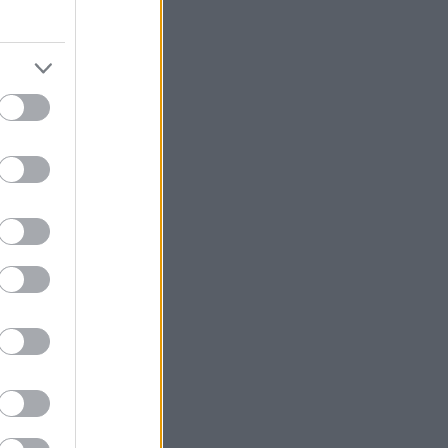
ίζει» θλιμμένες
 άλλη γειτονιά
ωρευμένοι
δα μια
 της δεκαετίας
μισμένους
«Τιμωρός
 αγγλικές