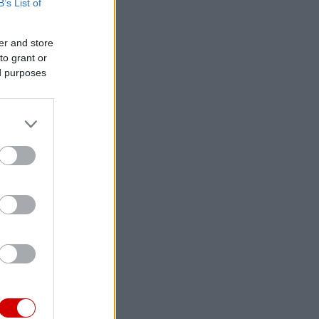
B’s List of
er and store
to grant or
ed purposes