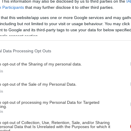
. This information may also be disclosed by us to third parties on the
IA
Participants
that may further disclose it to other third parties.
 that this website/app uses one or more Google services and may gath
including but not limited to your visit or usage behaviour. You may click 
 to Google and its third-party tags to use your data for below specifi
ogle consent section.
l Data Processing Opt Outs
o opt-out of the Sharing of my personal data.
In
o opt-out of the Sale of my Personal Data.
In
to opt-out of processing my Personal Data for Targeted
ing.
In
o opt-out of Collection, Use, Retention, Sale, and/or Sharing
ersonal Data that Is Unrelated with the Purposes for which it
lected.