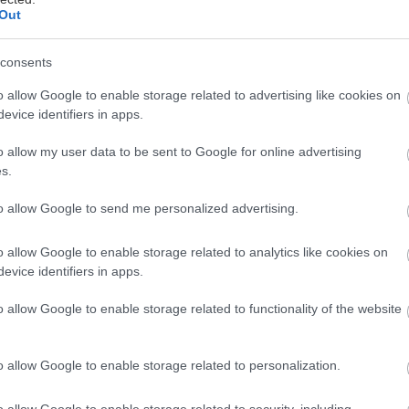
Out
consents
τζηαντωνίου
o allow Google to enable storage related to advertising like cookies on
evice identifiers in apps.
ρι το γραφείο του Διονύση Σαββόπουλου «φωτογραφ
o allow my user data to be sent to Google for online advertising
 διαφέρουν, βέβαια, απ' όσες συναντά κανείς σε κάθε
s.
ς: Κλειστά μαγαζιά, ρολλά εσαεί κατεβασμένα, συσσ
to allow Google to send me personalized advertising.
άδειες βιτρίνες. «Όπου κοιτάζω να κοιτάζεις, η Ελλά
γκα». Ο συνειρμός σχεδόν αναπόφευκτος. Κι ο στίχος
o allow Google to enable storage related to analytics like cookies on
πτικά επίκαιρος.
evice identifiers in apps.
o allow Google to enable storage related to functionality of the website
υτός. Μήπως ο Σαββόπουλος δεν έγραφε σους δυσφη
ό,τι μοιάζει σήμερα με ανατριχιαστική προφητεία; 
o allow Google to enable storage related to personalization.
ιώνες δύσης εθνικής θα ζήσεις από δω και μπρος/ με
o allow Google to enable storage related to security, including