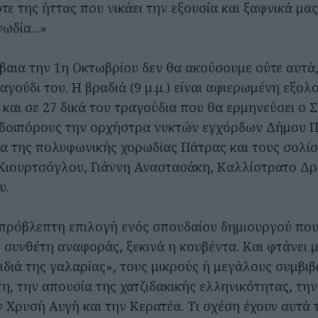
ε της ήττας που νικάει την εξουσία και ξαφνικά μα
ωδία...»
βαια την 1η Οκτωβρίου δεν θα ακούσουμε ούτε αυτά,
αγούδι του. Η βραδιά (9 μ.μ.) είναι αφιερωμένη εξο
 και σε 27 δικά του τραγούδια που θα ερμηνεύσει ο
οδοιπόρους την ορχήστρα νυκτών εγχόρδων Δήμου Π
α της πολυφωνικής χορωδίας Πάτρας και τους σολίσ
Κιουρτσόγλου, Γιάννη Αναστασάκη, Καλλίστρατο Δ
υ.
πρόβλεπτη επιλογή ενός σπουδαίου δημιουργού που
 συνθέτη αναφοράς, ξεκινά η κουβέντα. Και φτάνει μ
ιδιά της γαλαρίας», τους μικρούς ή μεγάλους συμβι
, την απουσία της χατζιδακικής ελληνικότητας, την
ν Χρυσή Αυγή και την Κερατέα. Τι σχέση έχουν αυτά 