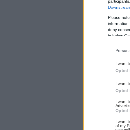
participants
Downstream 
Please note
information 
Αναζήτηση
deny consent
για...
in below Go
Persona
I want t
Opted 
I want t
Opted 
I want 
Advertis
Opted 
I want t
of my P
was col