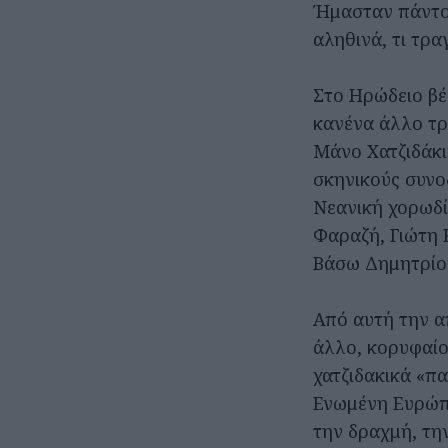
Ήμασταν πάντοτ
αληθινά, τι τραγ
Στο Ηρώδειο βέ
κανένα άλλο τρ
Μάνο Χατζιδάκι
σκηνικούς συν
Νεανική χορωδί
Φαραζή, Γιώτη 
Βάσω Δημητρίο
Από αυτή την α
άλλο, κορυφαίο
χατζιδακικά «πα
Ενωμένη Ευρώπη
την δραχμή, τη