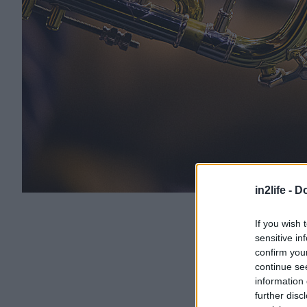
in2life -
Do
If you wish 
sensitive in
confirm you
continue se
information 
further disc