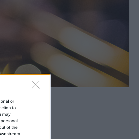
sonal or
ection to
ou may
 personal
out of the
 downstream