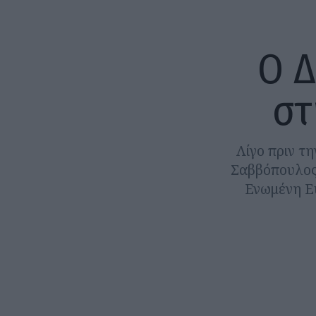
Ο 
στ
Λίγο πριν τ
Σαββόπουλος 
Ενωμένη Ευ