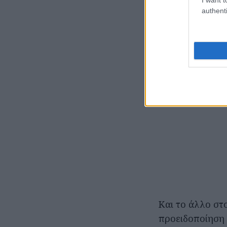
authenti
Και το άλλο στ
προειδοποίηση 