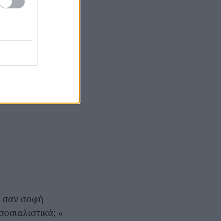
α σαν σοφή
οσιαλιστικά; «