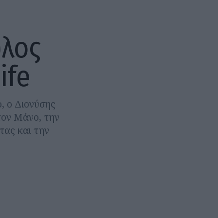
λος
ife
, ο Διονύσης
τον Μάνο, την
τας και την