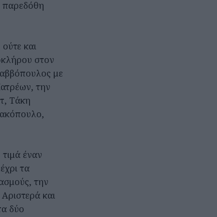
ς παρεδόθη
 ούτε και
λοκλήρου στον
 Σαββόπουλος με
ατρέων, την
τ, Τάκη
ρακόπουλο,
 τιμά έναν
έχρι τα
βασμούς, την
 Αριστερά και
τα δύο