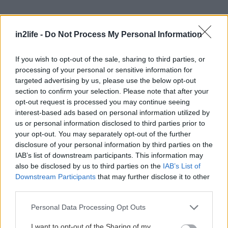
Αναζήτηση
για...
in2life -
Do Not Process My Personal Information
If you wish to opt-out of the sale, sharing to third parties, or
processing of your personal or sensitive information for
targeted advertising by us, please use the below opt-out
section to confirm your selection. Please note that after your
opt-out request is processed you may continue seeing
interest-based ads based on personal information utilized by
us or personal information disclosed to third parties prior to
your opt-out. You may separately opt-out of the further
disclosure of your personal information by third parties on the
IAB’s list of downstream participants. This information may
also be disclosed by us to third parties on the
IAB’s List of
Downstream Participants
that may further disclose it to other
third parties.
Please note that this website/app uses one or more Google
Personal Data Processing Opt Outs
services and may gather and store information including but
not limited to your visit or usage behaviour. You may click to
I want to opt-out of the Sharing of my