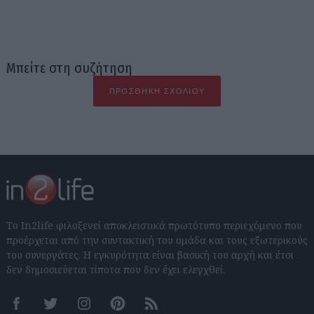
Μπείτε στη συζήτηση
ΠΡΟΣΘΉΚΗ ΣΧΟΛΊΟΥ
Το In2life φιλοξενεί αποκλειστικά πρωτότυπο περιεχόμενο που
προέρχεται από την συντακτική του ομάδα και τους εξωτερικούς
του συνεργάτες. Η εγκυρότητα είναι βασική του αρχή και έτσι
δεν δημοσιεύεται τίποτα που δεν έχει ελεγχθεί.
Facebook
Twitter
Instagram
Pinterest
RSS feeds