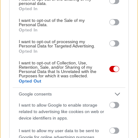
personal data.
grant or deny consent to Google and its third-party tags to
Opted In
use your data for below specified purposes in below Google
consent section.
I want to opt-out of the Sale of my
Personal Data.
Opted In
I want to opt-out of processing my
Personal Data for Targeted Advertising.
Opted In
I want to opt-out of Collection, Use,
Retention, Sale, and/or Sharing of my
Personal Data that Is Unrelated with the
Purposes for which it was collected.
Opted Out
Διαβάστε επίσης
Google consents
I want to allow Google to enable storage
related to advertising like cookies on web or
device identifiers in apps.
I want to allow my user data to be sent to
Google for online advertising purposes.