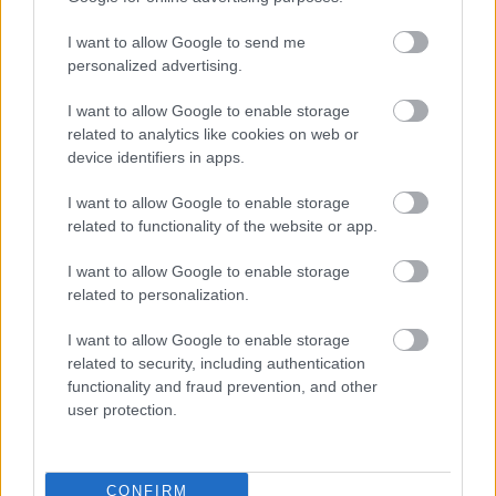
I want to allow Google to send me
personalized advertising.
I want to allow Google to enable storage
related to analytics like cookies on web or
Ο Σπύρος Γραμμένος στην Τεχνόπολη του
Σάκης Φράγ
device identifiers in apps.
Δήμου Αθηναίων
σταθερός m
I want to allow Google to enable storage
related to functionality of the website or app.
I want to allow Google to enable storage
PODCASTS
related to personalization.
I want to allow Google to enable storage
related to security, including authentication
functionality and fraud prevention, and other
user protection.
CONFIRM