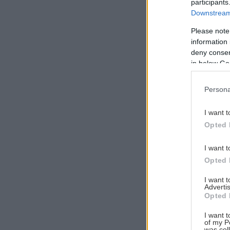
participants
Downstream 
Please note
information 
Αναζήτηση
deny consent
για...
in below Go
Persona
I want t
Opted 
I want t
Opted 
I want 
Advertis
Opted 
I want t
of my P
was col