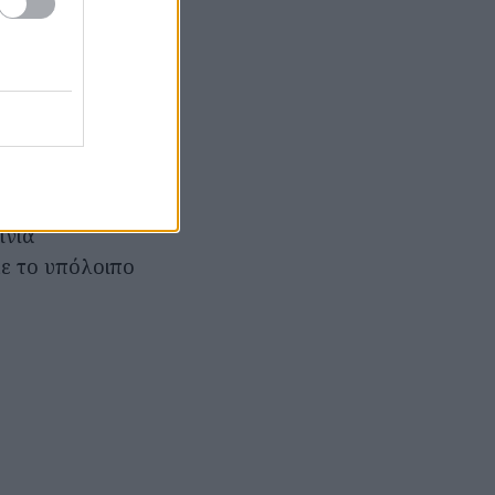
Α, Σάχη, και η
κη πρεσβεία
θρωποι
αδοί
κανός
ες καταστάσεις,
 άνθρωπος του
ινία
με το υπόλοιπο