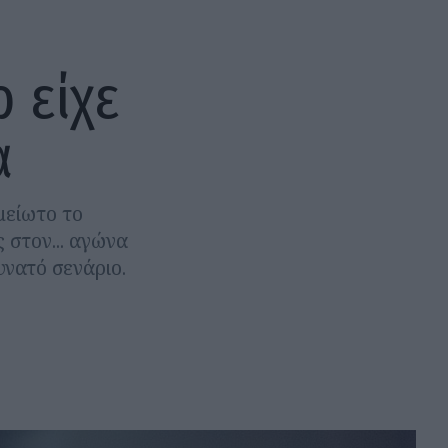
ρ είχε
α
μείωτο το
 στον... αγώνα
υνατό σενάριο.