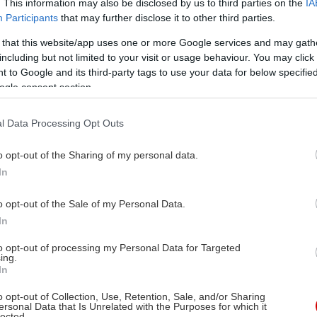
. This information may also be disclosed by us to third parties on the
IA
Participants
that may further disclose it to other third parties.
 that this website/app uses one or more Google services and may gath
including but not limited to your visit or usage behaviour. You may click 
 to Google and its third-party tags to use your data for below specifi
ogle consent section.
l Data Processing Opt Outs
o opt-out of the Sharing of my personal data.
In
o opt-out of the Sale of my Personal Data.
In
to opt-out of processing my Personal Data for Targeted
ing.
In
o opt-out of Collection, Use, Retention, Sale, and/or Sharing
ersonal Data that Is Unrelated with the Purposes for which it
lected.