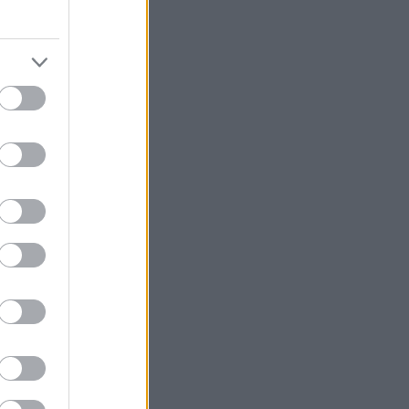
ν κεφαλή του
ρα, πριν
Η πλήρης
ριο γράφτηκε
τη μεγάλη
τογραφικά αλλά
ητική αρχικά
,
ίναι μόνο