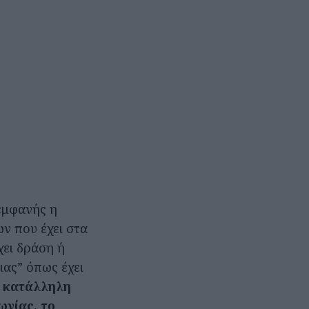
 εμφανής η
ν που έχει στα
χει δράση ή
ιας” όπως έχει
 κατάλληλη
ωνίας, το