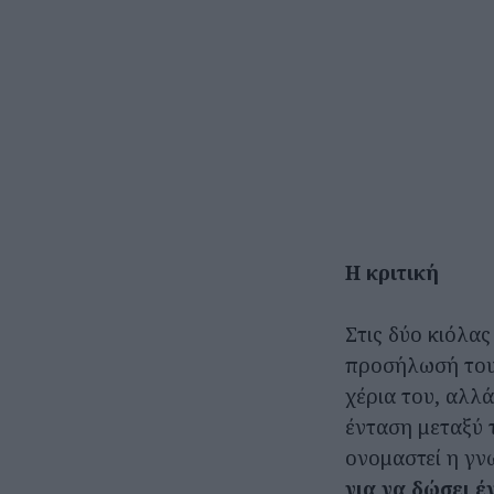
Η κριτική
Στις δύο κιόλας
προσήλωσή του 
χέρια του, αλλ
ένταση μεταξύ 
ονομαστεί η γνω
για να δώσει έ