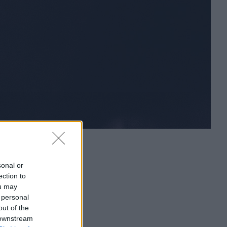
sonal or
ection to
ou may
 personal
out of the
 downstream