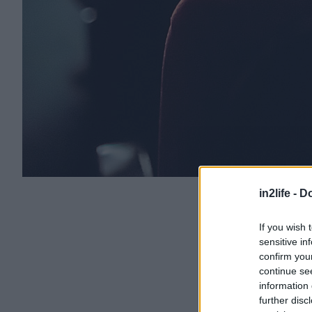
in2life -
Do
If you wish 
sensitive in
confirm you
continue se
information 
further disc