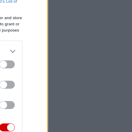
B’s List of
er and store
to grant or
ed purposes