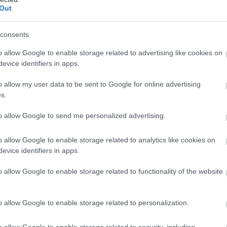
Out
consents
υκνίδα
o allow Google to enable storage related to advertising like cookies on
evice identifiers in apps.
ς μετά την επανάσταση που έδιωξε τον Σάχη απ' τη
ικανοί διπλωματικοί ακόλουθοι εγκλωβίστηκαν στη χώ
o allow my user data to be sent to Google for online advertising
 μια απίθανη επιχείρηση της CIA και των Καναδών. 
s.
 στη δημοσιότητα πολλά χρόνια αργότερα, ένα σενά
to allow Google to send me personalized advertising.
τικό άρθρο κι ο Μπεν Άφλεκ τη μεταφέρει σήμερα σ
έλεσμα είναι ένα
εξαιρετικό θρίλερ, άρτιο κινημα
o allow Google to enable storage related to analytics like cookies on
α αναμενόμενα απλουστευτική
,
αν και εξισορροπ
evice identifiers in apps.
α πολιτικά ζητήματα
που περικλείει. Δε βαριέσαι, ε
o allow Google to enable storage related to functionality of the website
o allow Google to enable storage related to personalization.
o allow Google to enable storage related to security, including