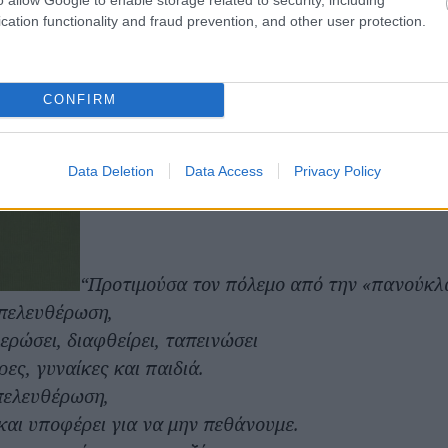
cation functionality and fraud prevention, and other user protection.
CONFIRM
Data Deletion
Data Access
Privacy Policy
“Προτιμούσα τον πόλεμο από την «πανούκλ
απελευθέρωση,
λερώσει, διαφθείρει, ταπεινώσει
ρες, γυναίκες και παιδιά.
πελευθέρωση,
και υποφέρει για να μην πεθάνουμε.