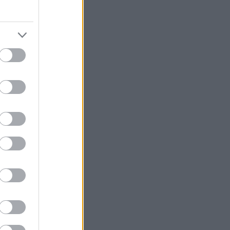
ι στο 1943 όταν
να γυρίσει με
 Hamilton.
μανούς. Και
έμου. Η
 του ερείπια,
ς… είναι θέματα
ρικανοί που
ροσφέρουν πάντα