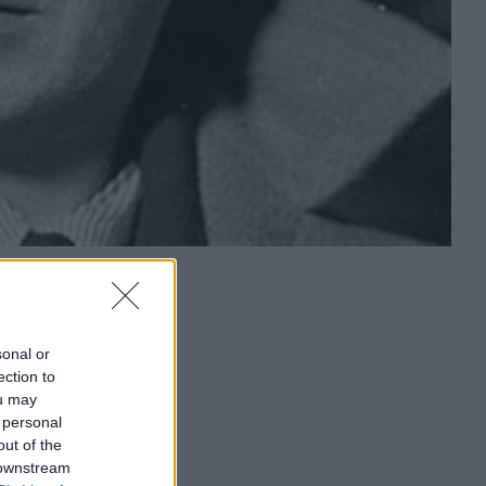
sonal or
ection to
ou may
 personal
out of the
 downstream