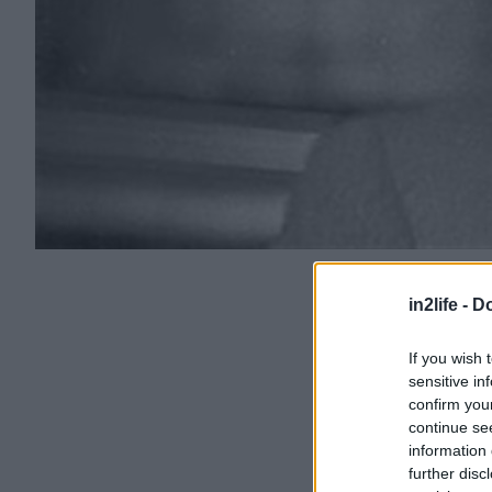
in2life -
Do
If you wish 
sensitive in
confirm you
continue se
information 
further disc