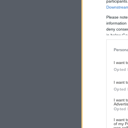
participants
Downstream 
Please note
information 
Αναζήτηση
deny consent
για...
in below Go
Persona
I want t
Opted 
I want t
Opted 
I want 
Advertis
Opted 
I want t
of my P
was col