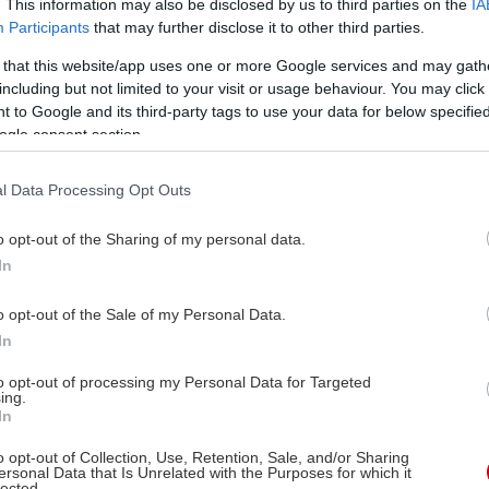
. This information may also be disclosed by us to third parties on the
IA
Participants
that may further disclose it to other third parties.
 that this website/app uses one or more Google services and may gath
including but not limited to your visit or usage behaviour. You may click 
 to Google and its third-party tags to use your data for below specifi
ogle consent section.
l Data Processing Opt Outs
o opt-out of the Sharing of my personal data.
In
o opt-out of the Sale of my Personal Data.
In
to opt-out of processing my Personal Data for Targeted
ing.
In
o opt-out of Collection, Use, Retention, Sale, and/or Sharing
ersonal Data that Is Unrelated with the Purposes for which it
lected.