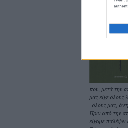
authenti
που, μετά την 
μας είχε όλους 
–όλους μας, άντ
Πριν από την α
είχαμε παλέψει 