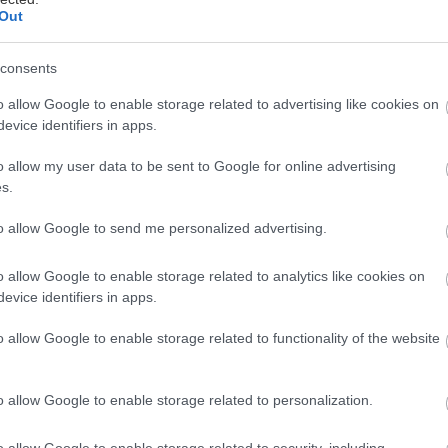
Out
'm talkin' to myself:
consents
 τιτλοφορείται “Η φιλοσοφία της ήττας”. Αναφέρετα
αθεί να απαγκιστρωθεί από τους Γερμανούς Nazi και 
o allow Google to enable storage related to advertising like cookies on
evice identifiers in apps.
υμμάχων.
o allow my user data to be sent to Google for online advertising
a way to complain about a Picasso painting:
s.
ός Malaparte βρίσκεται στο πλευρά του άγγλου Jack
to allow Google to send me personalized advertising.
ν ιταλική Εθνοφυλακή ώστε να απωθήσουν τους Γερ
 ξεσπά η πανούκλα στη Νάπολη, ως απόνερα του πολ
o allow Google to enable storage related to analytics like cookies on
ία, η φτώχια στη Νάπολη, ο πόλεμος που άφησε πίσω
evice identifiers in apps.
η ανθρώπινη αξιοπρέπεια, η ήττα και η ψυχολογία τη
o allow Google to enable storage related to functionality of the website
 σαν σταγόνα αίμα σε άσπρο πανί. Ακόμα και οι Αμε
σιάζονται ειρωνικά, γιατί έρχονται ανιδιοτελώς, π
o allow Google to enable storage related to personalization.
 θεωρούν όλους τους άλλους κατώτερους!
o allow Google to enable storage related to security, including