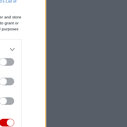
B’s List of
er and store
to grant or
ed purposes