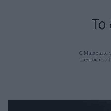
Το 
Ο Malaparte γ
Παγκοσμίου Π