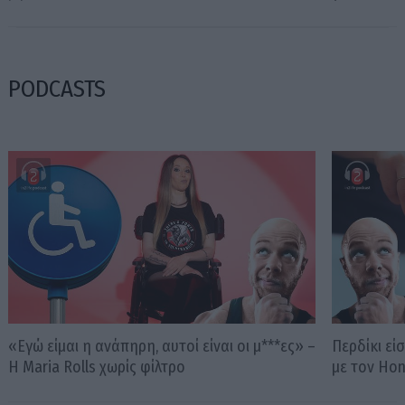
PODCASTS
«Εγώ είμαι η ανάπηρη, αυτοί είναι οι μ***ες» –
Περδίκι εί
Η Maria Rolls χωρίς φίλτρο
με τον Ho