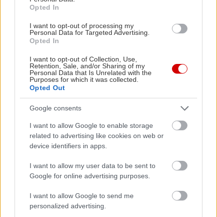
Opted In
και κινεί τις υποψίες συμπατριώτη του – πολιτικού
κρατούμενου της ουρουγουανής δικτατορίας.
I want to opt-out of processing my
Personal Data for Targeted Advertising.
Αυτός ο τελευταίος τυγχάνει και ερωτευμένος με
Opted In
συνοδό κυρίων η οποία ονειρεύεται να φύγει στην
I want to opt-out of Collection, Use,
Ευρώπη. Ακολουθεί ανθρωποκυνηγητό,
Retention, Sale, and/or Sharing of my
Personal Data that Is Unrelated with the
αλλεπάλληλες ανατροπές (οι καλοί είναι κακοί, οι
Purposes for which it was collected.
Opted Out
κακοί είναι καλοί και ξανά πάλι τούμπαλιν) και
συγκλονιστικές αποκαλύψεις που κάνουν την
Google consents
ιστορία να διαβάζεται απνευστί. Έχει και
I want to allow Google to enable storage
ενδιαφέρουσες –αν και συχνά σκληρές– ιστορικές
related to advertising like cookies on web or
device identifiers in apps.
λεπτομέρειες για τις δικτατορίες της Λατινικής
Αμερικής, εξαιρετικά διαφωτιστικές για όσους εξ
I want to allow my user data to be sent to
ημών αγνοούσαμε παντελώς αυτό το κομμάτι της
Google for online advertising purposes.
παγκόσμιας Ιστορίας.
I want to allow Google to send me
personalized advertising.
Δείτε εδώ και την προηγούμενη λίστα μας
, με