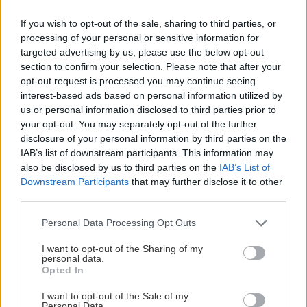
πεθάνει, πρώτη μέρα αυτός έρθει πίσω εδώ να πει
If you wish to opt-out of the sale, sharing to third parties, or
γεια σου στους ανθρώποι"».
processing of your personal or sensitive information for
targeted advertising by us, please use the below opt-out
section to confirm your selection. Please note that after your
Το κόκκινο στο φτερό του παπαγάλου
opt-out request is processed you may continue seeing
του Ντανιέλ Τσαβαρία
interest-based ads based on personal information utilized by
us or personal information disclosed to third parties prior to
Εκδόσεις Opera, 2002
your opt-out. You may separately opt-out of the further
Σελίδες: 402
disclosure of your personal information by third parties on the
Τιμή: 12,78€
IAB’s list of downstream participants. This information may
also be disclosed by us to third parties on the
IAB’s List of
Downstream Participants
that may further disclose it to other
Κατ’ αρχάς, αγνοήστε ό,τι γράφει το
third parties.
οπισθόφυλλο της ελληνικής έκδοσης –είναι ένα
Please note that this website/app uses one or more Google
Personal Data Processing Opt Outs
απόσπασμα του κειμένου που, παρ’ ό,τι
services and may gather and store information including but
ενδιαφέρον, μικρή σχέση έχει με την πλοκή του
not limited to your visit or usage behaviour. You may click to
I want to opt-out of the Sharing of my
personal data.
grant or deny consent to Google and its third-party tags to
βιβλίου. Η υπόθεση, με πολύ λίγα λόγια, έχει ως
Opted In
use your data for below specified purposes in below Google
εξής: Ευυπόληπτος Ουρουγουανός με διαβατήριο
consent section.
I want to opt-out of the Sale of my
Αργεντινής κάνει τον επιχειρηματία στην Κούβα
Personal Data.