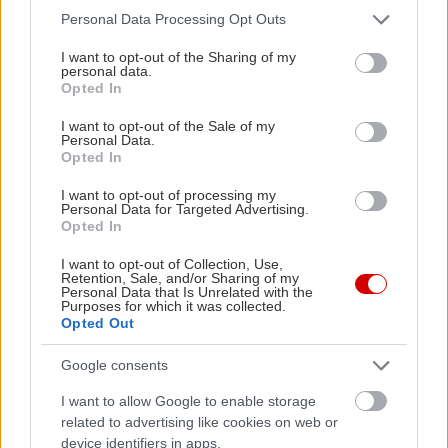
Please note that this website/app uses one or more Google
Personal Data Processing Opt Outs
services and may gather and store information including but
not limited to your visit or usage behaviour. You may click to
I want to opt-out of the Sharing of my
personal data.
grant or deny consent to Google and its third-party tags to
Opted In
use your data for below specified purposes in below Google
consent section.
I want to opt-out of the Sale of my
Personal Data.
Opted In
I want to opt-out of processing my
Personal Data for Targeted Advertising.
Opted In
I want to opt-out of Collection, Use,
Retention, Sale, and/or Sharing of my
Personal Data that Is Unrelated with the
Purposes for which it was collected.
Opted Out
Google consents
I want to allow Google to enable storage
related to advertising like cookies on web or
device identifiers in apps.