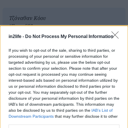
Αναζήτηση
για...
Τζόναθαν Κόου
“Expo 58”
μετ. Μ. Ζαχαριάδου
in2life -
Do Not Process My Personal Information
εκδόσεις Πόλις
2013
If you wish to opt-out of the sale, sharing to third parties, or
processing of your personal or sensitive information for
σελ. 362
targeted advertising by us, please use the below opt-out
τιμή: 16,00 €
section to confirm your selection. Please note that after your
opt-out request is processed you may continue seeing
interest-based ads based on personal information utilized by
us or personal information disclosed to third parties prior to
ΣΧΕΤΙΚΑ LINKS
your opt-out. You may separately opt-out of the further
disclosure of your personal information by third parties on the
Επισκεφθείτε το blog "Βιβλιοκαφέ"
IAB’s list of downstream participants. This information may
also be disclosed by us to third parties on the
IAB’s List of
Downstream Participants
that may further disclose it to other
third parties.