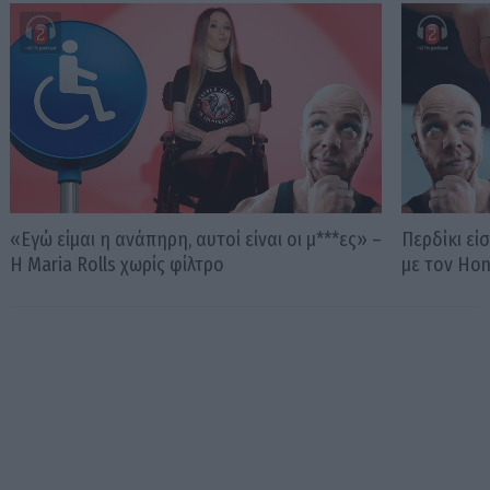
«Εγώ είμαι η ανάπηρη, αυτοί είναι οι μ***ες» –
Περδίκι εί
Η Maria Rolls χωρίς φίλτρο
με τον Ho