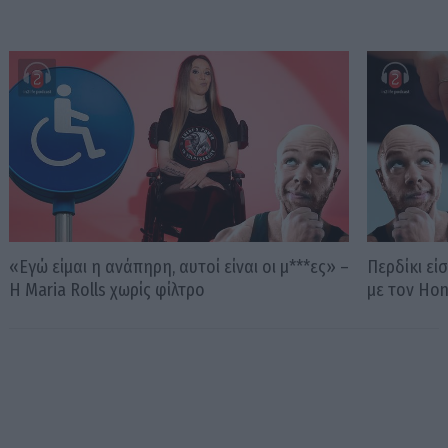
«Εγώ είμαι η ανάπηρη, αυτοί είναι οι μ***ες» –
Περδίκι εί
Η Maria Rolls χωρίς φίλτρο
με τον Ho