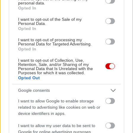
personal data.
grant or deny consent to Google and its third-party tags to
Opted In
use your data for below specified purposes in below Google
consent section.
I want to opt-out of the Sale of my
Personal Data.
Opted In
15 βιβλία που αξίζει να διαβάσεις φέτος τον
6 αστυνομι
Αύγουστο
μαζί σου σ
I want to opt-out of processing my
Personal Data for Targeted Advertising.
Opted In
I want to opt-out of Collection, Use,
Retention, Sale, and/or Sharing of my
Personal Data that Is Unrelated with the
Purposes for which it was collected.
PODCASTS
Opted Out
Google consents
I want to allow Google to enable storage
related to advertising like cookies on web or
device identifiers in apps.
I want to allow my user data to be sent to
Google for online advertising purposes.