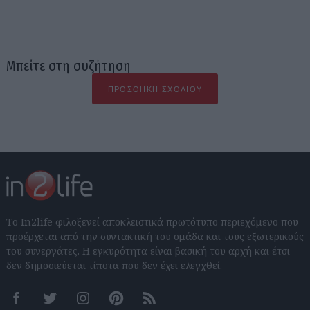
Μπείτε στη συζήτηση
ΠΡΟΣΘΉΚΗ ΣΧΟΛΊΟΥ
Το In2life φιλοξενεί αποκλειστικά πρωτότυπο περιεχόμενο που
προέρχεται από την συντακτική του ομάδα και τους εξωτερικούς
του συνεργάτες. Η εγκυρότητα είναι βασική του αρχή και έτσι
δεν δημοσιεύεται τίποτα που δεν έχει ελεγχθεί.
Facebook
Twitter
Instagram
Pinterest
RSS feeds