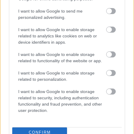
I want to allow Google to send me
personalized advertising.
«Εγώ είμαι η ανάπηρη, αυτοί είναι οι μ***ες» –
Περδίκι εί
I want to allow Google to enable storage
Η Maria Rolls χωρίς φίλτρο
με τον Ho
related to analytics like cookies on web or
device identifiers in apps.
I want to allow Google to enable storage
related to functionality of the website or app.
I want to allow Google to enable storage
related to personalization.
I want to allow Google to enable storage
related to security, including authentication
functionality and fraud prevention, and other
user protection.
CONFIRM