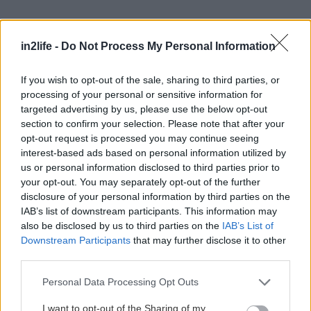
in2life -
Do Not Process My Personal Information
If you wish to opt-out of the sale, sharing to third parties, or
Αναζήτηση
processing of your personal or sensitive information for
για...
targeted advertising by us, please use the below opt-out
section to confirm your selection. Please note that after your
opt-out request is processed you may continue seeing
interest-based ads based on personal information utilized by
us or personal information disclosed to third parties prior to
your opt-out. You may separately opt-out of the further
Διαβάστε επίσης
disclosure of your personal information by third parties on the
IAB’s list of downstream participants. This information may
also be disclosed by us to third parties on the
IAB’s List of
Downstream Participants
that may further disclose it to other
third parties.
Please note that this website/app uses one or more Google
Personal Data Processing Opt Outs
services and may gather and store information including but
not limited to your visit or usage behaviour. You may click to
I want to opt-out of the Sharing of my