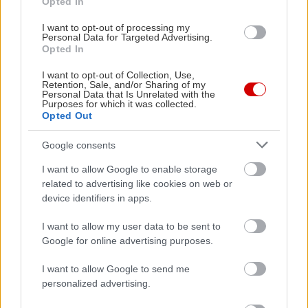
Opted In
ερώτηση, το έργο λέει: «Το αναρωτιέμαι κι εγώ»
I want to opt-out of processing my
Personal Data for Targeted Advertising.
Με πληροφορίες από
English.ox.ac.uk
Opted In
I want to opt-out of Collection, Use,
Retention, Sale, and/or Sharing of my
Personal Data that Is Unrelated with the
Purposes for which it was collected.
Opted Out
Google consents
I want to allow Google to enable storage
related to advertising like cookies on web or
device identifiers in apps.
I want to allow my user data to be sent to
Google for online advertising purposes.
I want to allow Google to send me
personalized advertising.