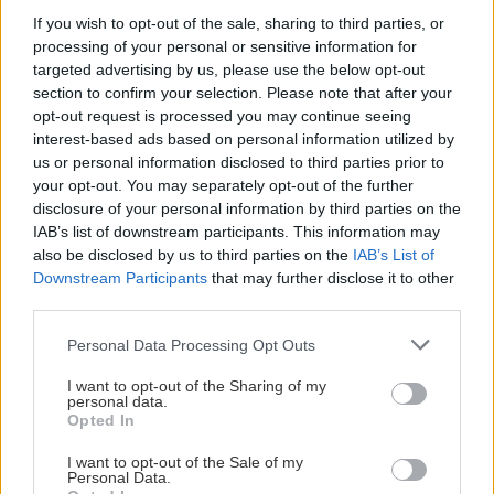
να διαβάσει Σαίξπηρ είναι αυτή η τρελή αίσθηση
If you wish to opt-out of the sale, sharing to third parties, or
ότι η κατανόηση των έργων είναι ένα είδος
processing of your personal or sensitive information for
λογοτεχνικού τεστ IQ. Αλλά η κατανόηση του
targeted advertising by us, please use the below opt-out
section to confirm your selection. Please note that after your
Σαίξπηρ στην πραγματικότητα συνεπάγεται την
opt-out request is processed you may continue seeing
αποδοχή της ασάφειάς του. Δεν είναι ότι υπάρχει
interest-based ads based on personal information utilized by
το ένα και μοναδικό σωστό νόημα που κρύβεται
us or personal information disclosed to third parties prior to
your opt-out. You may separately opt-out of the further
ως ανταμοιβή για την εξυπνάδα ή την επιμονή –
disclosure of your personal information by third parties on the
αυτά τα παιχνίδια προκαλούν ερωτήσεις αντί να
IAB’s list of downstream participants. This information may
παρέχουν απαντήσεις.
also be disclosed by us to third parties on the
IAB’s List of
Downstream Participants
that may further disclose it to other
third parties.
Θα είχε σκοτώσει ο Μάκβεθ τον βασιλιά χωρίς την
Please note that this website/app uses one or more Google
προφητεία των μαγισσών; Ακριβώς – αυτό είναι το
Personal Data Processing Opt Outs
services and may gather and store information including but
ερώτημα που θέλει να συζητήσουμε το έργο και
not limited to your visit or usage behaviour. You may click to
I want to opt-out of the Sharing of my
personal data.
μας δίνει στοιχεία για να διαφωνήσουμε και από
grant or deny consent to Google and its third-party tags to
Opted In
use your data for below specified purposes in below Google
τις δύο πλευρές. Ήταν σωστό οι συνωμότες να
consent section.
I want to opt-out of the Sale of my
δολοφονήσουν τον Ιούλιο Καίσαρα; Καλή
Personal Data.