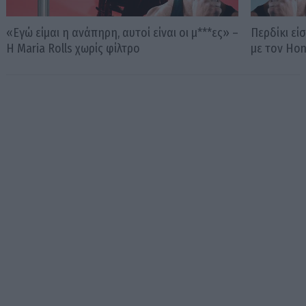
«Εγώ είμαι η ανάπηρη, αυτοί είναι οι μ***ες» –
Περδίκι εί
Η Maria Rolls χωρίς φίλτρο
με τον Ho