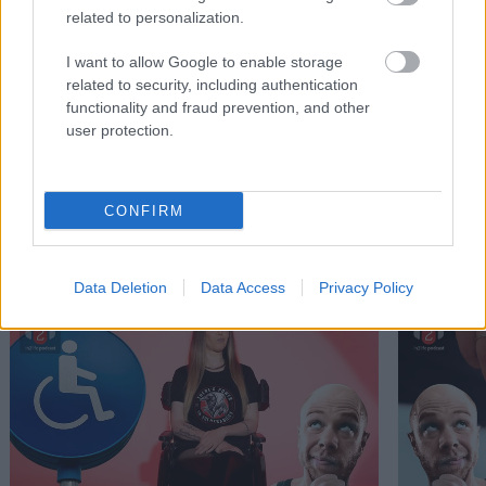
related to personalization.
15 βιβλία που αξίζει να διαβάσεις φέτος τον
6 αστυνομι
I want to allow Google to enable storage
related to security, including authentication
Αύγουστο
μαζί σου σ
functionality and fraud prevention, and other
user protection.
CONFIRM
PODCASTS
Data Deletion
Data Access
Privacy Policy