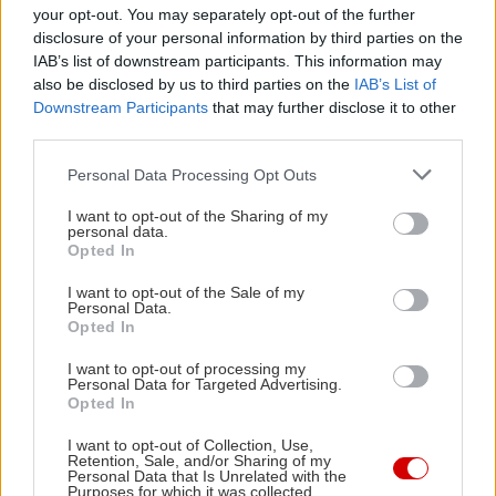
your opt-out. You may separately opt-out of the further
disclosure of your personal information by third parties on the
IAB’s list of downstream participants. This information may
also be disclosed by us to third parties on the
IAB’s List of
Downstream Participants
that may further disclose it to other
third parties.
Please note that this website/app uses one or more Google
Personal Data Processing Opt Outs
services and may gather and store information including but
not limited to your visit or usage behaviour. You may click to
I want to opt-out of the Sharing of my
personal data.
grant or deny consent to Google and its third-party tags to
Opted In
use your data for below specified purposes in below Google
consent section.
I want to opt-out of the Sale of my
Personal Data.
Opted In
I want to opt-out of processing my
Personal Data for Targeted Advertising.
Opted In
I want to opt-out of Collection, Use,
Retention, Sale, and/or Sharing of my
Personal Data that Is Unrelated with the
Purposes for which it was collected.