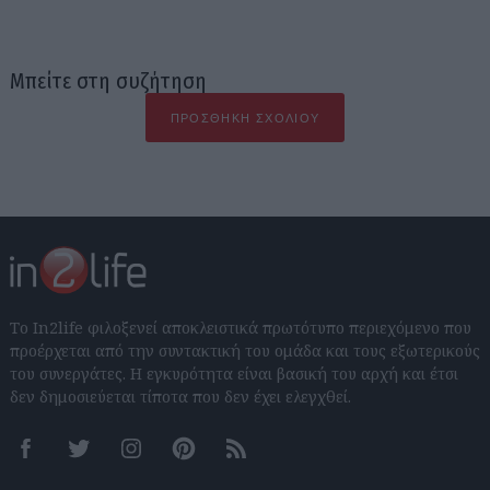
Μπείτε στη συζήτηση
ΠΡΟΣΘΉΚΗ ΣΧΟΛΊΟΥ
Το In2life φιλοξενεί αποκλειστικά πρωτότυπο περιεχόμενο που
προέρχεται από την συντακτική του ομάδα και τους εξωτερικούς
του συνεργάτες. Η εγκυρότητα είναι βασική του αρχή και έτσι
δεν δημοσιεύεται τίποτα που δεν έχει ελεγχθεί.
Facebook
Twitter
Instagram
Pinterest
RSS feeds