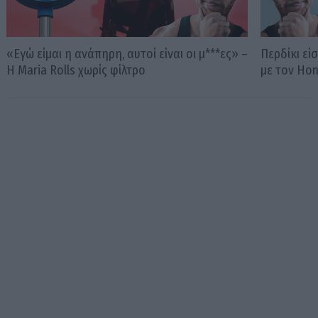
«Εγώ είμαι η ανάπηρη, αυτοί είναι οι μ***ες» –
Περδίκι εί
Η Maria Rolls χωρίς φίλτρο
με τον Ho