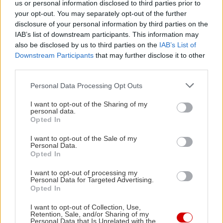
us or personal information disclosed to third parties prior to
your opt-out. You may separately opt-out of the further
Tara Westover,
disclosure of your personal information by third parties on the
“Μορφωμένη”
IAB’s list of downstream participants. This information may
also be disclosed by us to third parties on the
IAB’s List of
μετ. Μ. Φακίνου
Downstream Participants
that may further disclose it to other
εκδόσεις Ίκαρος
third parties.
2019
Please note that this website/app uses one or more Google
Personal Data Processing Opt Outs
Σελ. 520
services and may gather and store information including but
Τιμή: 17,70
not limited to your visit or usage behaviour. You may click to
I want to opt-out of the Sharing of my
personal data.
grant or deny consent to Google and its third-party tags to
Opted In
use your data for below specified purposes in below Google
consent section.
I want to opt-out of the Sale of my
Personal Data.
Opted In
I want to opt-out of processing my
Personal Data for Targeted Advertising.
Opted In
I want to opt-out of Collection, Use,
Retention, Sale, and/or Sharing of my
Personal Data that Is Unrelated with the