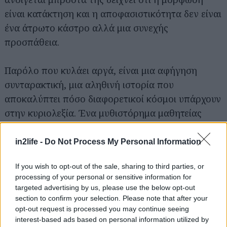
είναι κατάκτηση και η αποφασιστικότητα δεν είναι
ένα άτρωτο κάστρο αλλά μια συνεχής
προσπάθεια.
Παρόλο που κυλάει αργά, είναι μια αφήγηση
Αναζήτηση
συνταρακτική, μια αληθινή ιστορία που
για...
αποκαλύπτει πόσο διαφορετικοί κόσμοι υπάρχουν
στην κυριολεξία. Ένα μυθιστόρημα μαθητείας
χτίζεται όχι με λόγια αλλά με πράξεις και η
εκπαίδευση έρχεται ως κυνήγι και ως πάλη με τον
in2life -
Do Not Process My Personal Information
παλιό εαυτό μας.
If you wish to opt-out of the sale, sharing to third parties, or
processing of your personal or sensitive information for
Πάπισσα Ιωάννα
targeted advertising by us, please use the below opt-out
section to confirm your selection. Please note that after your
opt-out request is processed you may continue seeing
interest-based ads based on personal information utilized by