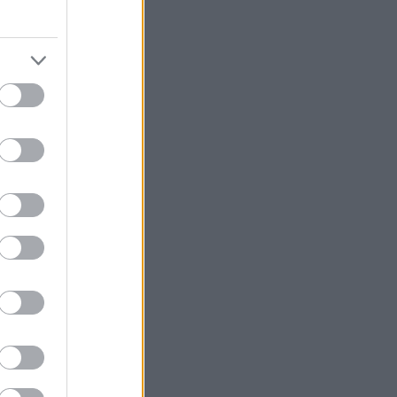
δεν χορταίνει”
ες και
να τα σαρκάσει-
έττα τους.
νίδι των
λογία του. Το
ς.
 καριέρας του-
α βασανιστήρια
ρίνουμε την
που μπορούμε