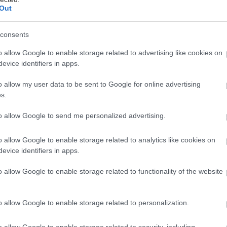
Out
 ένα αίσθημα απόλυτα αντιληπτό από τον θεατή που ”
γα του και να αποτυπώνει στη μνήμη του τις ξεκάθαρ
consents
ύρες.
o allow Google to enable storage related to advertising like cookies on
evice identifiers in apps.
αχαίνει τα μοντέλα του για να τα ειρωνευτεί ή για 
ο κάνει είναι ξεκάθαρο και δεν σχετίζεται με τη σιλου
o allow my user data to be sent to Google for online advertising
ιος- ασκητική άλλωστε μορφή-
έλκεται από ”το παιχ
s.
ι από καθημερινές ιστορίες, όπως δείχνει η θεματο
to allow Google to send me personalized advertising.
 εύκολα αναγνώσιμο, αλλά σε καμιά περίπτωση αφελέ
o allow Google to enable storage related to analytics like cookies on
υ φιλοξενείται στην πινακοθήκη- τη μεγαλύτερη της
evice identifiers in apps.
ορά αξίζει να γίνει στους πίνακες που σχολιάζουν τ
o allow Google to enable storage related to functionality of the website
ρημο, κατά τον πρόσφατο πόλεμο.
o allow Google to enable storage related to personalization.
εδίο των γνώσεών μας και του αντικειμένου μας να κ
ερνάντο Μποτέρο στον παγκόσμιο πολιτισμό. Αυτό 
o allow Google to enable storage related to security, including