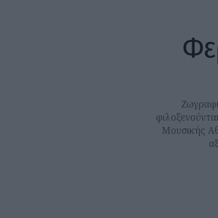
Φε
Ζωγραφι
φιλοξενούνται
Μουσικής Αθη
α