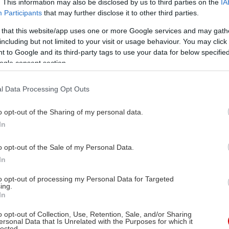
. This information may also be disclosed by us to third parties on the
IA
γκόσμια αναγνώριση
κάτι που του δίνει την ελευθε
Participants
that may further disclose it to other third parties.
το χαρακτηριστικό του στυλ, τηρώντας αποστάσεις α
 that this website/app uses one or more Google services and may gath
including but not limited to your visit or usage behaviour. You may click 
 to Google and its third-party tags to use your data for below specifi
ogle consent section.
ου στη Φλωρεντία
είναι από τις πιο ανάγλυφες επιδ
τηρήσει κανείς στις σημερινές παχουλές του μορφέ
l Data Processing Opt Outs
ος κατά την τελετή των εγκαινίων που πραγματοποίησ
ίας
, ”επηρεάστηκα από την ιταλική αναγέννηση”.
o opt-out of the Sharing of my personal data.
In
ρότητα των μορφών του Μποτέρο παραπέμπει ευθέως
o opt-out of the Sale of my Personal Data.
έννησης και χρειάζεται η χρήση των βίαια έντονων 
In
πτή κάθε άλλο παρά μοιρολατρική και θρησκευτική α
to opt-out of processing my Personal Data for Targeted
ing.
In
ία λένε ότι ”ευθύνεται” και για τους
υπερμεγέθεις 
σώματα
αλλά και στα αντικείμενα που ζωγραφίζει. Εί
o opt-out of Collection, Use, Retention, Sale, and/or Sharing
ersonal Data that Is Unrelated with the Purposes for which it
ωστίας που πιέζει των περιβάλλοντα χώρο λες και θέ
lected.