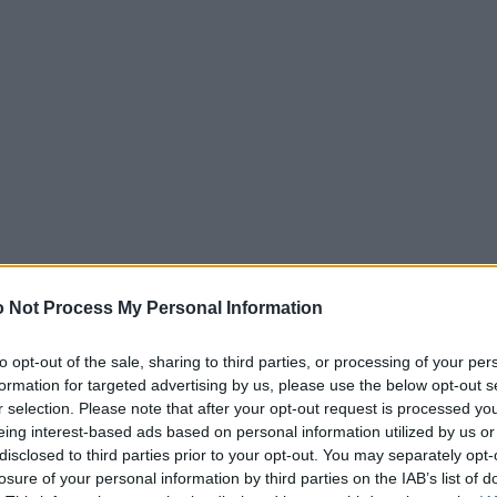
ια
εξαιρετικής αισθητικής έκθεση
ξεκίνησε επίσ
Εθνική Πινακοθήκη με τη χορηγία του Private Ban
 Not Process My Personal Information
Εθνικής Τράπεζας. Πρόκειται για την έκθεση 145 ζ
to opt-out of the sale, sharing to third parties, or processing of your per
όχι μόνο- έργων του Κολομβιανού
Φερνάντο Μπο
formation for targeted advertising by us, please use the below opt-out s
r selection. Please note that after your opt-out request is processed y
παραστατικού αυτού ζωγράφου έχει εδώ και περίπου 
eing interest-based ads based on personal information utilized by us or
disclosed to third parties prior to your opt-out. You may separately opt-
νταμείβοντάς τον για τα πρώτα χρόνια της καλλιτεχν
losure of your personal information by third parties on the IAB’s list of
μος δεν σταματούσε να ζωγραφίζει και να ταξιδεύει.