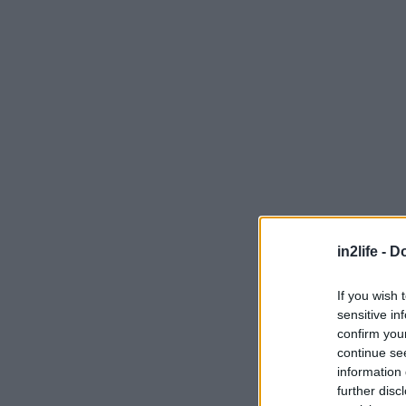
Μ
in2life -
Do
If you wish 
sensitive in
confirm you
Η δουλειά του 
continue se
information 
αναγνωριστεί α
further disc
πορείας που άση