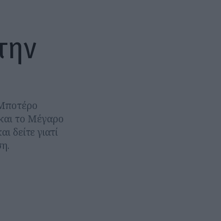
την
 Μποτέρο
 και το Μέγαρο
ι δείτε γιατί
η.