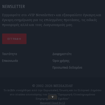
NEWSLETTER
Εγγραφείτε στο «VIP Newsletter» και εξασφαλίστε έγκαιρη και
έγκυρη ενημέρωση για τις επιλεγμένες προτάσεις, τις ειδικές
προσφορές αλλά και τους Διαγωνισμούς μας.
ΕΓΓΡΑΦΗ
Ταυτότητα
Διαφημιστείτε
Επικοινωνία
Όροι χρήσης
Προσωπικά δεδομένα
© 2002-2026 MEDIA2DAY
Το in2life ενισχύθηκε από την Ευρωπαϊκή Ένωση και το Ελληνικό Δημόσιο
στο πλαίσιο υλοποίησης του Έργου "Εφαρμογή Ολοκληρωμένου
v
Επιχειρηματικού Σχεδίου"
Managed Cloud by C2