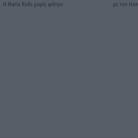
Η Maria Rolls χωρίς φίλτρο
με τον Ho