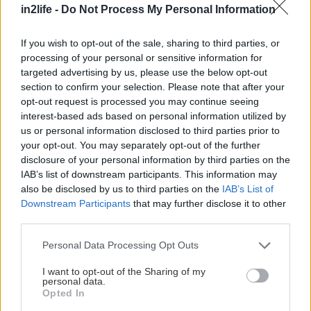
περιόδους της σταδιοδρομίας του καλλιτέχνη:
in2life -
Do Not Process My Personal Information
χαρακτικά και σχέδια, πίνακες ζωγραφικής, καθώς
και φωτογραφίες και προσωπικά αντικείμενα»
If you wish to opt-out of the sale, sharing to third parties, or
processing of your personal or sensitive information for
λέει χαρακτηριστικά η ανακοίνωση της έκθεσης,
targeted advertising by us, please use the below opt-out
που θα διαρκέσει μέχρι τις 11 Σεπτεμβρίου.
section to confirm your selection. Please note that after your
Λεπτομέρειες εδώ
.
opt-out request is processed you may continue seeing
interest-based ads based on personal information utilized by
us or personal information disclosed to third parties prior to
Plásmata: Bodies, Dreams, and Data
your opt-out. You may separately opt-out of the further
Στο Πεδίο του Άρεως
disclosure of your personal information by third parties on the
IAB’s list of downstream participants. This information may
also be disclosed by us to third parties on the
IAB’s List of
Ένα χρόνο μετά το πολυσυζητημένο You and AI,
Downstream Participants
that may further disclose it to other
η Στέγη επιστρέφει στο Πεδίο του Άρεως, με τη
third parties.
νέα έκθεση ψηφιακής τέχνης, Plásmata: Bodies,
Please note that this website/app uses one or more Google
Personal Data Processing Opt Outs
Dreams, and Data. Από τις 23 Μαΐου έως τις 10
services and may gather and store information including but
not limited to your visit or usage behaviour. You may click to
I want to opt-out of the Sharing of my
Ιουλίου, στα «Πλάσματα» στο Πεδίον του Άρεως
personal data.
grant or deny consent to Google and its third-party tags to
25 διεθνή έργα, περισσότερα από 250
Opted In
use your data for below specified purposes in below Google