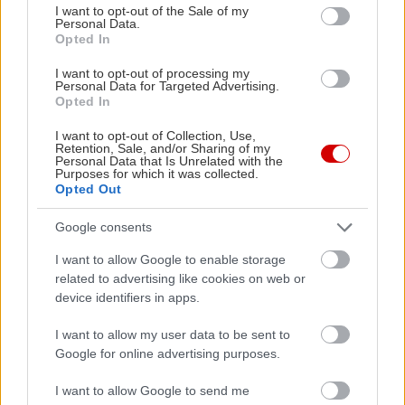
τετραγωνικά μέτρα οθονών LED, 40 συσσωρευτές
consent section.
I want to opt-out of the Sale of my
Personal Data.
που συλλέγουν ηλιακή ενέργεια και δημιουργούν
Opted In
ένα τεχνητό φεγγάρι, αλλά κι ένας τεράστιος
I want to opt-out of processing my
κόκκινος πλανήτης, υπόσχονται να μας
Personal Data for Targeted Advertising.
Opted In
διασκεδάσουν, αλλά και να μας προβληματίσουν
μέσα στο αθηναϊκό καλοκαίρι.
Λεπτομέρειες εδώ
.
I want to opt-out of Collection, Use,
Retention, Sale, and/or Sharing of my
Personal Data that Is Unrelated with the
Purposes for which it was collected.
Opted Out
Google consents
I want to allow Google to enable storage
related to advertising like cookies on web or
device identifiers in apps.
I want to allow my user data to be sent to
Google for online advertising purposes.
I want to allow Google to send me