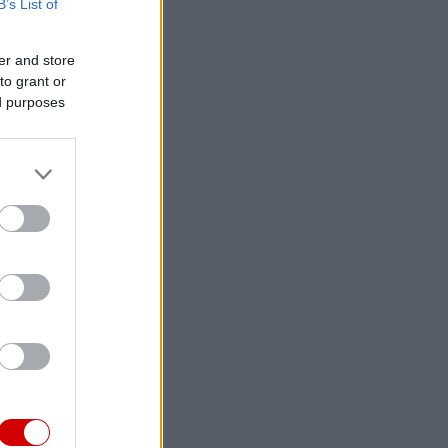
B’s List of
er and store
to grant or
ed purposes