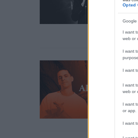
Opted 
Google 
I want t
web or d
I want t
purpose
I want 
I want t
web or d
I want t
or app.
I want t
I want t