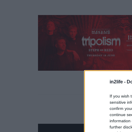
in2life -
Do
If you wish 
sensitive in
confirm you
continue se
information 
further disc