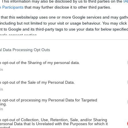
Σάββας Στρούμπος
. This information may also be disclosed by us to third parties on the
IA
Participants
that may further disclose it to other third parties.
σκηνοθετεί στο Θέατρο
 that this website/app uses one or more Google services and may gath
Βράχων
including but not limited to your visit or usage behaviour. You may click 
 to Google and its third-party tags to use your data for below specifi
ogle consent section.
Κερδίστε διπλές προσκλήσεις για την Κυριακή
28 Ιουνίου. Οι νικητές θα ανακοινωθούν εδώ
l Data Processing Opt Outs
την Παρασκευή 26/6.
o opt-out of the Sharing of my personal data.
In
o opt-out of the Sale of my Personal Data.
In
ΜΟΥΣΙΚΗ
to opt-out of processing my Personal Data for Targeted
Η Michelle Gurevich live
ing.
In
στην Αθήνα
o opt-out of Collection, Use, Retention, Sale, and/or Sharing
ersonal Data that Is Unrelated with the Purposes for which it
lected.