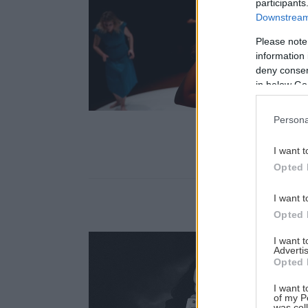
participants
Downstream 
Please note
information 
Αναζήτηση
deny consent
για...
in below Go
Persona
I want t
Opted 
I want t
Opted 
I want 
Advertis
Opted 
I want t
of my P
was col