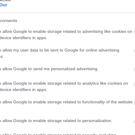
Κερδίστε διπλές προσκλήσεις για την
Out
Παρασκευή 12 Ιουνίου στο Δημοτικό
Κηποθέατρο Παπάγου. Οι νικητές θα
consents
ανακοινωθούν εδώ την Πέμπτη 11/6.
o allow Google to enable storage related to advertising like cookies on
evice identifiers in apps.
o allow my user data to be sent to Google for online advertising
s.
to allow Google to send me personalized advertising.
ΜΟΥΣΙΚΗ
o allow Google to enable storage related to analytics like cookies on
Mayans w/ Adam Ten στο
evice identifiers in apps.
Bolivar Beach Club
o allow Google to enable storage related to functionality of the website
o allow Google to enable storage related to personalization.
o allow Google to enable storage related to security, including