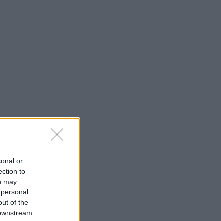
sonal or
ection to
ou may
 personal
out of the
 downstream