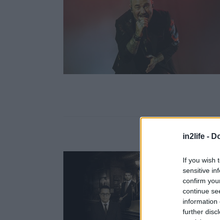
in2life -
Do
If you wish 
sensitive in
confirm you
continue se
information 
further disc