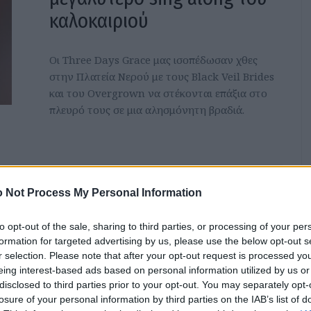
καλοκαιριού
Οι Three Days Grace μας ισοπέδωσαν χθες
στην Πλατεία Νερού με τους Black Veil Brides
και του Overgrown να στέκονται επάξια στο
πλευρό τους σε μια αλησμόνητη βραδιά.
 Not Process My Personal Information
The Storyville Ragtimers: Α
tribute to Louis Armstrong
to opt-out of the sale, sharing to third parties, or processing of your per
formation for targeted advertising by us, please use the below opt-out s
στον Κήπο του Μεγάρου
r selection. Please note that after your opt-out request is processed y
eing interest-based ads based on personal information utilized by us or
disclosed to third parties prior to your opt-out. You may separately opt-
Οι Storyville Ragtimers έρχονται στον Κήπο
losure of your personal information by third parties on the IAB’s list of
του Μεγάρου την Παρασκευή 10 Ιουλίου στις