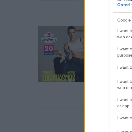
Opted 
Google 
I want t
web or d
I want t
purpose
I want 
I want t
web or d
I want t
or app.
I want t
I want t