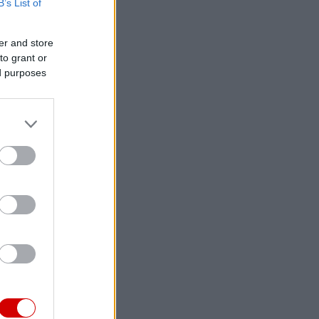
B’s List of
er and store
to grant or
ed purposes