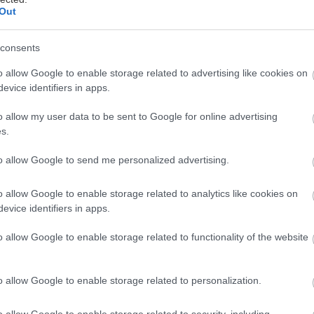
Out
“Lake Party Trichonida”: 20
consents
και 21 Αυγούστου 2026 στο
o allow Google to enable storage related to advertising like cookies on
Κτήμα Πιθάρι, στην Λίμνη
evice identifiers in apps.
Τριχωνίδα!
o allow my user data to be sent to Google for online advertising
s.
Το Lake Party Trichonida 2026 πλησιάζει και
to allow Google to send me personalized advertising.
φέρνει μαζί του δύο βραδιές γεμάτες μουσική,
ενέργεια και τις μεγαλύτερες φωνές της
o allow Google to enable storage related to analytics like cookies on
ελληνικής σκηνής.
evice identifiers in apps.
o allow Google to enable storage related to functionality of the website
o allow Google to enable storage related to personalization.
Ημισκούμπρια στο Release
o allow Google to enable storage related to security, including