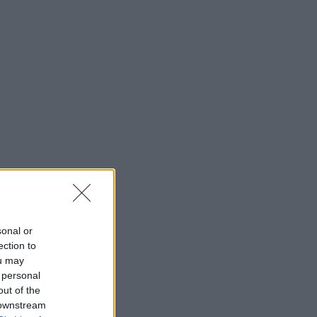
sonal or
ection to
ou may
 personal
out of the
 downstream