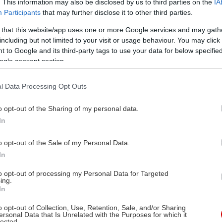
. This information may also be disclosed by us to third parties on the
IA
21:00 για ένα μεγάλο αφιέρωμα στον Λούις
Participants
that may further disclose it to other third parties.
Άρμστρονγκ.
 that this website/app uses one or more Google services and may gath
including but not limited to your visit or usage behaviour. You may click 
 to Google and its third-party tags to use your data for below specifi
ogle consent section.
Moby στο Release Athens: Η
l Data Processing Opt Outs
ηλεκτρονική ποπ συναντά
o opt-out of the Sharing of my personal data.
τους Garbage
In
o opt-out of the Sale of my Personal Data.
Ο Moby έρχεται στην Πλατεία Νερού για μια
In
μεγάλη φεστιβαλική βραδιά με Garbage και
Pale Blue Eyes, σε ένα live που έχει ήδη γίνει
to opt-out of processing my Personal Data for Targeted
ing.
sold out.
In
o opt-out of Collection, Use, Retention, Sale, and/or Sharing
ersonal Data that Is Unrelated with the Purposes for which it
lected.