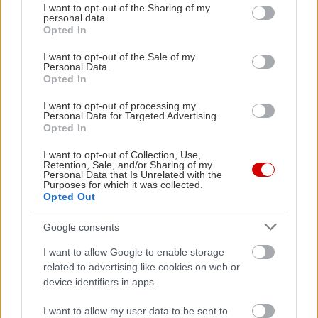
not limited to your visit or usage behaviour. You may click to
I want to opt-out of the Sharing of my
personal data.
grant or deny consent to Google and its third-party tags to
Opted In
use your data for below specified purposes in below Google
consent section.
I want to opt-out of the Sale of my
Personal Data.
Opted In
I want to opt-out of processing my
Time: "Πρόσωπο της χρονιάς ο Zuckerberg
Γιατί όλες
Personal Data for Targeted Advertising.
Opted In
του Facebook"
I want to opt-out of Collection, Use,
Retention, Sale, and/or Sharing of my
Personal Data that Is Unrelated with the
Purposes for which it was collected.
Opted Out
PODCASTS
Google consents
I want to allow Google to enable storage
related to advertising like cookies on web or
device identifiers in apps.
I want to allow my user data to be sent to