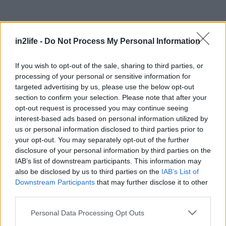
in2life -
Do Not Process My Personal Information
If you wish to opt-out of the sale, sharing to third parties, or
Αναζήτηση
για...
processing of your personal or sensitive information for
targeted advertising by us, please use the below opt-out
section to confirm your selection. Please note that after your
opt-out request is processed you may continue seeing
interest-based ads based on personal information utilized by
us or personal information disclosed to third parties prior to
your opt-out. You may separately opt-out of the further
disclosure of your personal information by third parties on the
Διαβάστε επίσης
IAB’s list of downstream participants. This information may
also be disclosed by us to third parties on the
IAB’s List of
Downstream Participants
that may further disclose it to other
third parties.
Please note that this website/app uses one or more Google
Personal Data Processing Opt Outs
services and may gather and store information including but