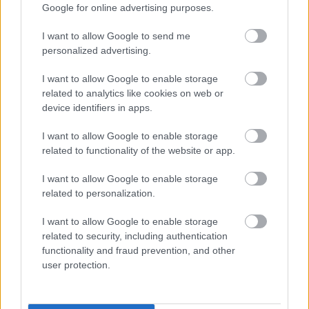
Google for online advertising purposes.
I want to allow Google to send me
personalized advertising.
I want to allow Google to enable storage
«Εγώ είμαι η ανάπηρη, αυτοί είναι οι μ***ες» –
Περδίκι εί
related to analytics like cookies on web or
Η Maria Rolls χωρίς φίλτρο
με τον Ho
device identifiers in apps.
I want to allow Google to enable storage
related to functionality of the website or app.
I want to allow Google to enable storage
related to personalization.
I want to allow Google to enable storage
related to security, including authentication
functionality and fraud prevention, and other
user protection.