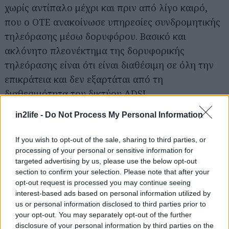
χωρίς αντίπαλο μέχρι και πριν από λίγο καιρό,
που ο ΟΤΕ ανακοίνωσε υπηρεσίες συνδρομητικής
τηλεόρασης μέσω δορυφόρου. Βασικό και
ακλόνητο πλεονέκτημα της δορυφορικής
τηλεόρασης είναι ότι είναι διαθέσιμη σε όλη την
επικράτεια και δεν εξαρτάται από τη
διαθεσιμότητα του δικτύου ADSL.
in2life -
Do Not Process My Personal Information
Γεγονός είναι ότι η Nova είναι ο απόλυτος
κυρίαρχος στη συνδρομητική τηλεόραση, με
If you wish to opt-out of the sale, sharing to third parties, or
σημαντικές επενδύσεις, τόσο σε υποδομές, όσο
processing of your personal or sensitive information for
targeted advertising by us, please use the below opt-out
κυρίως σε περιεχόμενο. Το περιεχόμενο της Nova
section to confirm your selection. Please note that after your
παραμένει σχεδόν εκτός συναγωνισμού, αφού,
opt-out request is processed you may continue seeing
πέρα από την αποκλειστική μετάδοση αγώνων
interest-based ads based on personal information utilized by
us or personal information disclosed to third parties prior to
του ελληνικού πρωταθλήματος (Super League), η
your opt-out. You may separately opt-out of the further
Nova εξασφαλίζει εδώ και χρόνια τελευταία
disclosure of your personal information by third parties on the