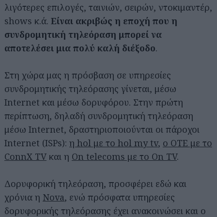
λιγότερες επιλογές, ταινιών, σειρών, ντοκιμαντέρ,
shows κ.ά.
Είναι ακριβώς η εποχή που η
συνδρομητική τηλεόραση μπορεί να
αποτελέσει μια πολύ καλή διέξοδο
.
Στη χώρα μας η πρόσβαση σε υπηρεσίες
συνδρομητικής τηλεόρασης γίνεται, μέσω
Internet και μέσω δορυφόρου. Στην πρώτη
περίπτωση, δηλαδή συνδρομητική τηλεόραση
μέσω Internet, δραστηριοποιούνται οι πάροχοι
Internet (ISPs):
η hol με το hol my tv
,
ο OTE με το
ConnX TV
και η
On telecoms με το On TV
.
Δορυφορική τηλεόραση, προσφέρει εδώ και
χρόνια η
Nova
, ενώ πρόσφατα υπηρεσίες
δορυφορικής τηλεόρασης έχει ανακοινώσει και ο