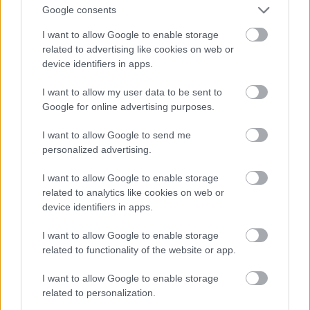
έχουν σαν σκοπό τον εμπλουτισμό των
Google consents
υπηρεσιών της. Η Nova προσφέρει, μέσω της
I want to allow Google to enable storage
πλατφόρμας της, εικόνας υψηλής ευκρίνειας (HD),
related to advertising like cookies on web or
device identifiers in apps.
ενώ έχει ανακοινώσει πιλοτικές μεταδόσεις 3D
περιεχομένου με την αρχή να έχει γίνει με τον
I want to allow my user data to be sent to
αγώνα Μίλαν – Μπαρτσελόνα για το Champions
Google for online advertising purposes.
League στις 23 Νοεμβρίου. Παράλληλα η
I want to allow Google to send me
Forthnet προσφέρει στους συνδρομητές της, οι
personalized advertising.
οποίο δεν έχουν συνδρομή Nova, τη δυνατότητα
I want to allow Google to enable storage
να παρακολουθούν επιλεγμένους αγώνες του
related to analytics like cookies on web or
ελληνικού πρωταθλήματος (Super League) μέσω
device identifiers in apps.
του site
www.novasport.gr
.
I want to allow Google to enable storage
related to functionality of the website or app.
Εμβόλιμα στην
I want to allow Google to enable storage
πρωτοκαθεδρία της
related to personalization.
Nova στην