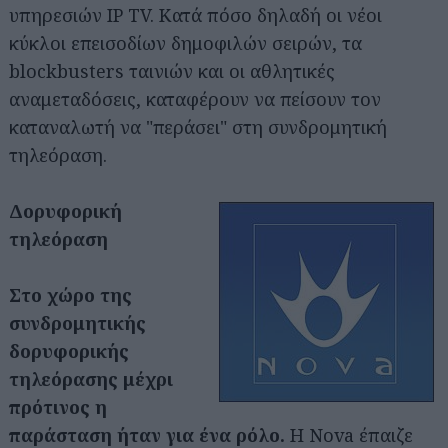
υπηρεσιών IP TV. Κατά πόσο δηλαδή οι νέοι
κύκλοι επεισοδίων δημοφιλών σειρών, τα
blockbusters ταινιών και οι αθλητικές
αναμεταδόσεις, καταφέρουν να πείσουν τον
καταναλωτή να "περάσει" στη συνδρομητική
τηλεόραση.
Αναζήτηση
Δορυφορική
για...
τηλεόραση
Στο χώρο της
συνδρομητικής
δορυφορικής
τηλεόρασης μέχρι
πρότινος η
παράσταση ήταν για ένα ρόλο.
Η Nova έπαιζε