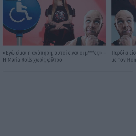
«Εγώ είμαι η ανάπηρη, αυτοί είναι οι μ***ες» –
Περδίκι εί
Η Maria Rolls χωρίς φίλτρο
με τον Ho