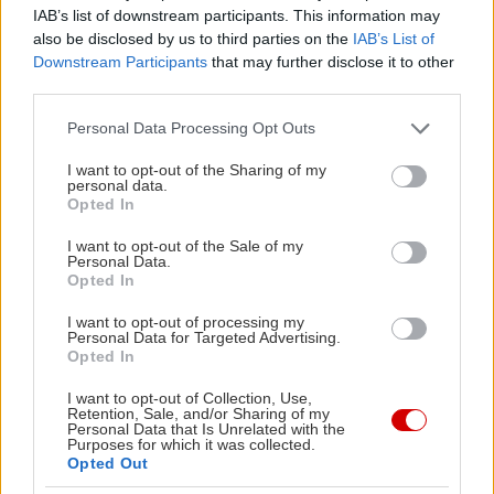
blockbusters ταινιών, πρόσφατους κύκλους
IAB’s list of downstream participants. This information may
also be disclosed by us to third parties on the
IAB’s List of
σειρών, σημαντικά ντοκιμαντέρ αλλά και μια
Downstream Participants
that may further disclose it to other
μεγάλη ποικιλία ειδησεογραφικών, παιδικών,
third parties.
μουσικών και άλλων καναλιών.
Please note that this website/app uses one or more Google
Personal Data Processing Opt Outs
services and may gather and store information including but
Από τότε μάλιστα που η Nova,
εξαγοράστηκε
not limited to your visit or usage behaviour. You may click to
I want to opt-out of the Sharing of my
personal data.
grant or deny consent to Google and its third-party tags to
από τη Forthnet
, έχουμε και συνδυαστικές
Opted In
use your data for below specified purposes in below Google
υπηρεσίες Forthnet και Nova, σε ιδιαίτερα
consent section.
I want to opt-out of the Sale of my
ελκυστικές τιμές. Για πολλούς, η συγκεκριμένη
Personal Data.
Opted In
κίνηση είναι μια "απάντηση" της Forthnet στις
υπηρεσίες IPTV των ανταγωνιστικών της
I want to opt-out of processing my
Personal Data for Targeted Advertising.
παρόχων Internet.
Opted In
I want to opt-out of Collection, Use,
Η Forthnet προσφέρει αναμφισβήτητα το πιο
Retention, Sale, and/or Sharing of my
Personal Data that Is Unrelated with the
πλούσιο περιεχόμενο συνδρομητικής τηλεόρασης,
Purposes for which it was collected.
Opted Out
ενώ πρόσφατα έχει προβεί σε ανακοινώσεις που