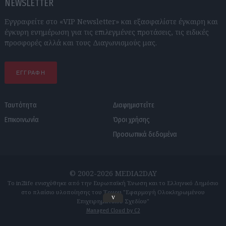
NEWSLETTER
Εγγραφείτε στο «VIP Newsletter» και εξασφαλίστε έγκαιρη και
έγκυρη ενημέρωση για τις επιλεγμένες προτάσεις, τις ειδικές
προσφορές αλλά και τους Διαγωνισμούς μας.
ΕΓΓΡΑΦΗ
Ταυτότητα
Διαφημιστείτε
Επικοινωνία
Όροι χρήσης
Προσωπικά δεδομένα
© 2002-2026 MEDIA2DAY
Το in2life ενισχύθηκε από την Ευρωπαϊκή Ένωση και το Ελληνικό Δημόσιο
στο πλαίσιο υλοποίησης του Έργου "Εφαρμογή Ολοκληρωμένου
v
Επιχειρηματικού Σχεδίου"
Managed Cloud by C2