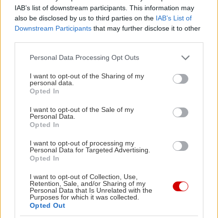
IAB’s list of downstream participants. This information may
also be disclosed by us to third parties on the
IAB’s List of
Downstream Participants
that may further disclose it to other
third parties.
Please note that this website/app uses one or more Google
Personal Data Processing Opt Outs
services and may gather and store information including but
not limited to your visit or usage behaviour. You may click to
I want to opt-out of the Sharing of my
personal data.
grant or deny consent to Google and its third-party tags to
Opted In
use your data for below specified purposes in below Google
consent section.
I want to opt-out of the Sale of my
Personal Data.
Opted In
I want to opt-out of processing my
Personal Data for Targeted Advertising.
Opted In
I want to opt-out of Collection, Use,
Retention, Sale, and/or Sharing of my
Personal Data that Is Unrelated with the
Purposes for which it was collected.
Opted Out