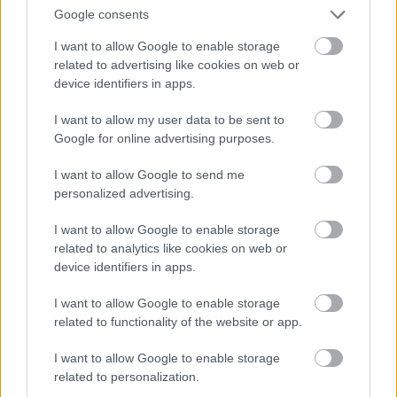
Google consents
I want to allow Google to enable storage
related to advertising like cookies on web or
device identifiers in apps.
I want to allow my user data to be sent to
Google for online advertising purposes.
I want to allow Google to send me
in2life team
personalized advertising.
I want to allow Google to enable storage
Γεννήθηκε τον Νοέμβριο του 2005, βρήκε τον δρόμο της
related to analytics like cookies on web or
(μαζί με την έμπνευση) στα στενά της Αθήνας, κι από τότε
device identifiers in apps.
μέχρι σήμερα δεν έχει σταματήσει να μεγαλώνει.
Αμετανόητα περίεργη, θα πάει με την ίδια ευκολία σε
I want to allow Google to enable storage
συνοικιακά κουτούκια και σε τρέντι μπαρ, και θα σου μιλήσει
related to functionality of the website or app.
με τον ίδιο ενθουσιασμό για τα ταξίδια της, τα νέα της
I want to allow Google to enable storage
ημέρας, τα θέατρα της πόλης, τις παλαβομάρες του ίντερνετ
related to personalization.
και τις τελευταίες τάσεις σε διατροφή και άσκηση. Υπόσχεται