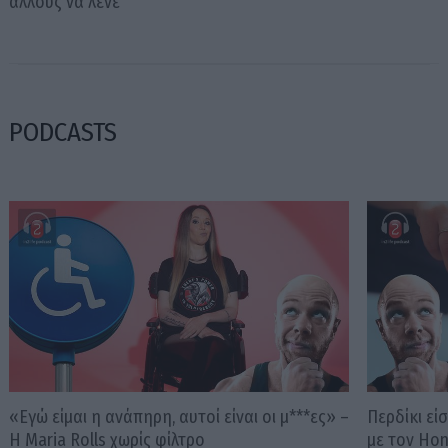
άλλους να λένε
PODCASTS
«Εγώ είμαι η ανάπηρη, αυτοί είναι οι μ***ες» –
Περδίκι εί
Η Maria Rolls χωρίς φίλτρο
με τον Ho