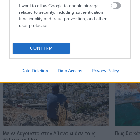
πως μόνο ό,τι αξίζει γίνεται byte.
I want to allow Google to enable storage
related to security, including authentication
functionality and fraud prevention, and other
user protection.
Διαβάστε επίσης
CONFIRM
Data Deletion
Data Access
Privacy Policy
Μείνε Αύγουστο στην Αθήνα κι άσε τους
Πώς θα κά