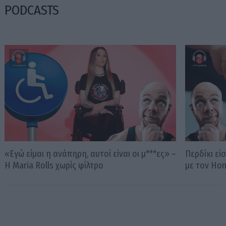
PODCASTS
«Εγώ είμαι η ανάπηρη, αυτοί είναι οι μ***ες» –
Περδίκι εί
Η Maria Rolls χωρίς φίλτρο
με τον Ho