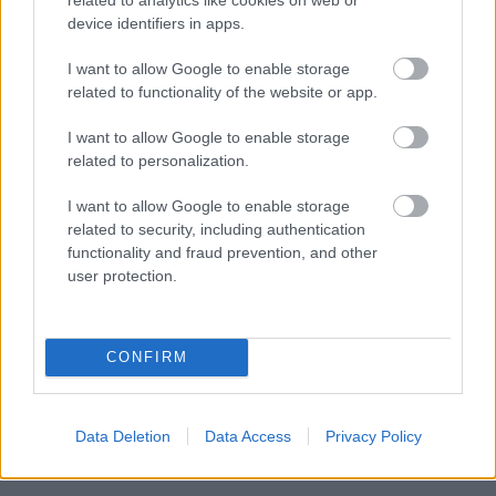
device identifiers in apps.
Διαβάστε επίσης
I want to allow Google to enable storage
related to functionality of the website or app.
I want to allow Google to enable storage
related to personalization.
I want to allow Google to enable storage
related to security, including authentication
functionality and fraud prevention, and other
user protection.
Μείνε Αύγουστο στην Αθήνα κι άσε τους
Πώς θα κά
CONFIRM
άλλους να λένε
Data Deletion
Data Access
Privacy Policy