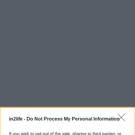
Αναζήτηση
για...
in2life -
Do Not Process My Personal Information
If you wish to opt-out of the sale, sharing to third parties, or