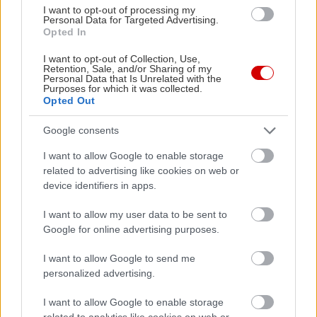
I want to opt-out of processing my
Personal Data for Targeted Advertising.
Opted In
I want to opt-out of Collection, Use,
Retention, Sale, and/or Sharing of my
in2life team
Personal Data that Is Unrelated with the
Purposes for which it was collected.
Opted Out
Γεννήθηκε τον Νοέμβριο του 2005, βρήκε τον δρόμο της
(μαζί με την έμπνευση) στα στενά της Αθήνας, κι από τότε
Google consents
μέχρι σήμερα δεν έχει σταματήσει να μεγαλώνει.
I want to allow Google to enable storage
Αμετανόητα περίεργη, θα πάει με την ίδια ευκολία σε
related to advertising like cookies on web or
συνοικιακά κουτούκια και σε τρέντι μπαρ, και θα σου μιλήσει
device identifiers in apps.
με τον ίδιο ενθουσιασμό για τα ταξίδια της, τα νέα της
ημέρας, τα θέατρα της πόλης, τις παλαβομάρες του ίντερνετ
I want to allow my user data to be sent to
και τις τελευταίες τάσεις σε διατροφή και άσκηση. Υπόσχεται
Google for online advertising purposes.
πως μόνο ό,τι αξίζει γίνεται byte.
I want to allow Google to send me
personalized advertising.
I want to allow Google to enable storage
related to analytics like cookies on web or