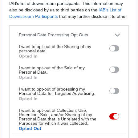
IAB’s list of downstream participants. This information may
όλες τις πληροφορίες στο:
also be disclosed by us to third parties on the
IAB’s List of
cosmote.gr/static/cosmote/el/telekomroadshow
.
Downstream Participants
that may further disclose it to other
third parties.
Please note that this website/app uses one or more Google
Personal Data Processing Opt Outs
services and may gather and store information including but
not limited to your visit or usage behaviour. You may click to
I want to opt-out of the Sharing of my
personal data.
grant or deny consent to Google and its third-party tags to
Opted In
use your data for below specified purposes in below Google
consent section.
I want to opt-out of the Sale of my
Personal Data.
Opted In
I want to opt-out of processing my
Personal Data for Targeted Advertising.
Opted In
I want to opt-out of Collection, Use,
Retention, Sale, and/or Sharing of my
Personal Data that Is Unrelated with the
Purposes for which it was collected.
Opted Out