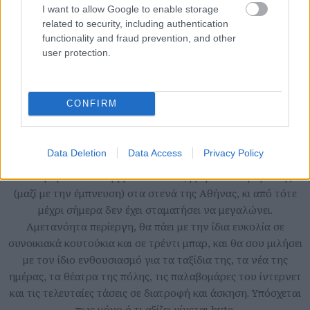
I want to allow Google to enable storage
related to security, including authentication
functionality and fraud prevention, and other
user protection.
CONFIRM
in2life team
Data Deletion
Data Access
Privacy Policy
Γεννήθηκε τον Νοέμβριο του 2005, βρήκε τον δρόμο της
(μαζί με την έμπνευση) στα στενά της Αθήνας, κι από τότε
μέχρι σήμερα δεν έχει σταματήσει να μεγαλώνει.
Αμετανόητα περίεργη, θα πάει με την ίδια ευκολία σε
συνοικιακά κουτούκια και σε τρέντι μπαρ, και θα σου μιλήσει
με τον ίδιο ενθουσιασμό για τα ταξίδια της, τα νέα της
ημέρας, τα θέατρα της πόλης, τις παλαβομάρες του ίντερνετ
και τις τελευταίες τάσεις σε διατροφή και άσκηση. Υπόσχεται
πως μόνο ό,τι αξίζει γίνεται byte.