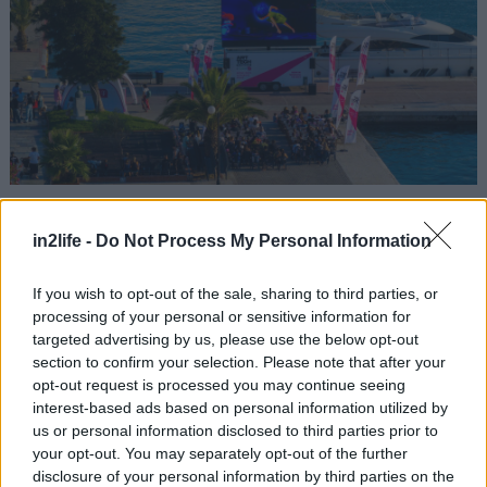
Αναζήτηση
για...
Πέρσι, το καλοκαιρινό Roadshow της COSMOTE
in2life -
Do Not Process My Personal Information
TELEKOM επισκέφθηκε 15 πόλεις, με
If you wish to opt-out of the sale, sharing to third parties, or
περισσότερους από 4.500 θεατές. Μέσα από αυτήν
processing of your personal or sensitive information for
την πρωτοβουλία, η COSMOTE TELEKOM φέρνει
targeted advertising by us, please use the below opt-out
την τέχνη και την τεχνολογία πιο κοντά στο ευρύ
section to confirm your selection. Please note that after your
opt-out request is processed you may continue seeing
κοινό, στηρίζοντας ενεργά τις τοπικές κοινωνίες.
interest-based ads based on personal information utilized by
us or personal information disclosed to third parties prior to
Μάθε πότε το Roadshow θα επισκεφτεί τη δική
your opt-out. You may separately opt-out of the further
σου περιοχή! Δες το αναλυτικό πρόγραμμα και
disclosure of your personal information by third parties on the