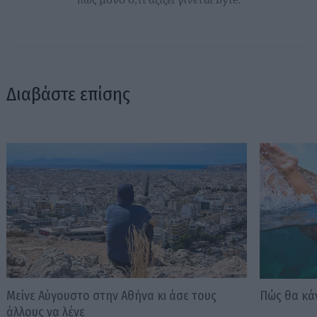
Διαβάστε επίσης
Μείνε Αύγουστο στην Αθήνα κι άσε τους
Πώς θα κά
άλλους να λένε