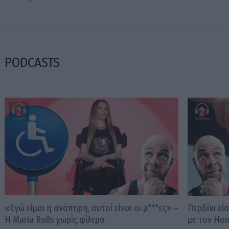
PODCASTS
«Εγώ είμαι η ανάπηρη, αυτοί είναι οι μ***ες» –
Περδίκι εί
Η Maria Rolls χωρίς φίλτρο
με τον Ho