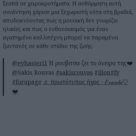
ξεσπά σε χειροκροτήματα. Η αυθόρμητη αυτή
συνάντηση χάρισε μια ξεχωριστή νότα στη βραδιά,
αποδεικνύοντας πως η μουσική δεν γνωρίζει
ηλικίες και πως ο ενθουσιασμός για έναν
αγαπημένο καλλιτέχνη μπορεί να παραμένει
ζωντανός σε κάθε στάδιο της ζωής.
@eyhasteri1
Η ρουβιτσα ζει το όνειρο της❤️
@Sakis Rouvas
#sakisrouvas
#ilion
#fy
#forupage
♬ πρωτότυπος ήχος - ℰ𝓋ℴ𝓊𝓁𝒶🤍
❤️