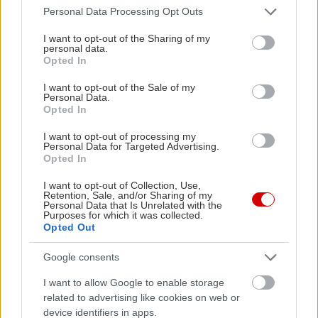
in2life team
Please note that this website/app uses one or more Google
Personal Data Processing Opt Outs
services and may gather and store information including but
not limited to your visit or usage behaviour. You may click to
I want to opt-out of the Sharing of my
Γεννήθηκε τον Νοέμβριο του 2005, βρήκε τον δρόμο της
personal data.
grant or deny consent to Google and its third-party tags to
(μαζί με την έμπνευση) στα στενά της Αθήνας, κι από τότε
Opted In
use your data for below specified purposes in below Google
μέχρι σήμερα δεν έχει σταματήσει να μεγαλώνει.
consent section.
I want to opt-out of the Sale of my
Αμετανόητα περίεργη, θα πάει με την ίδια ευκολία σε
Personal Data.
Opted In
συνοικιακά κουτούκια και σε τρέντι μπαρ, και θα σου μιλήσει
με τον ίδιο ενθουσιασμό για τα ταξίδια της, τα νέα της
I want to opt-out of processing my
ημέρας, τα θέατρα της πόλης, τις παλαβομάρες του ίντερνετ
Personal Data for Targeted Advertising.
Opted In
και τις τελευταίες τάσεις σε διατροφή και άσκηση. Υπόσχεται
πως μόνο ό,τι αξίζει γίνεται byte.
I want to opt-out of Collection, Use,
Retention, Sale, and/or Sharing of my
Personal Data that Is Unrelated with the
Purposes for which it was collected.
Opted Out
Google consents
Διαβάστε επίσης
I want to allow Google to enable storage
related to advertising like cookies on web or
device identifiers in apps.