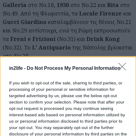
Galleria
στο Νο.18,
1930
στο Νο.22 και
Rita
στο
Νο.49. Από τη Φλωρεντία, τα
Locale Firenze
και
Gucci Giardino
καταλαμβάνουν τις θέσεις Νο.21
και Νο.29 αντίστοιχα, ενώ τη Ρώμη εκπροσωπούν
τα
Freni e Frizioni
(Νο.31) και
Drink Kong
(Νο.32). Το
L' Antiquario
της Νάπολης βρίσκεται
στο Νο.28.
in2life -
Do Not Process My Personal Information
Στην Κεντρική Ευρώπη, που κερδίζει όλο και
περισσότερο έδαφος ως προορισμός για τους
If you wish to opt-out of the sale, sharing to third parties, or
λάτρεις των κοκτέιλ, ξεχωρίζει το
Mirror Bar
της
processing of your personal or sensitive information for
targeted advertising by us, please use the below opt-out
Μπρατισλάβας, που αναδεικνύεται Best Bar in
section to confirm your selection. Please note that after your
Slovakia και κατατάσσεται στο Νο.8. Το
Wax On
,
opt-out request is processed you may continue seeing
στο Νο.17, κερδίζει τον τίτλο του Best Bar in
interest-based ads based on personal information utilized by
us or personal information disclosed to third parties prior to
Germany, ενώ το
Alma Prague
αναγνωρίζεται
your opt-out. You may separately opt-out of the further
ως Best Bar in Czechia στη θέση Νο.25. Από την
disclosure of your personal information by third parties on the