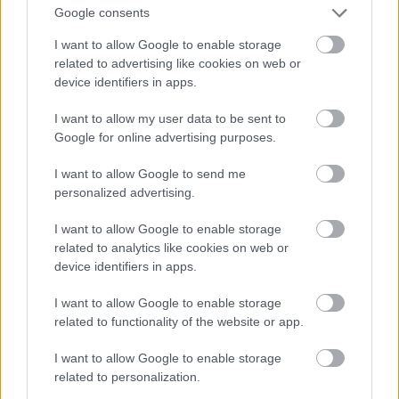
πίεσης και της αφυδάτωσης στη γεύση, την υφή
Google consents
και το άρωμα, πηγαίνοντας τη μιξολογία ένα βήμα
I want to allow Google to enable storage
πέρα από τα συνηθισμένα. Το βραβείο, που
related to advertising like cookies on web or
device identifiers in apps.
θεσπίστηκε το 2021, τιμά μπαρ που ξεχωρίζουν
για την καινοτομία, τον σχεδιασμό, την τεχνική
I want to allow my user data to be sent to
αρτιότητα και την αφηγηματική δύναμη του μενού
Google for online advertising purposes.
τους.
I want to allow Google to send me
personalized advertising.
Ο
Salvatore Calabrese
τιμάται με τον τίτλο
I want to allow Google to enable storage
Industry Icon
, σε αναγνώριση μιας καριέρας που
related to analytics like cookies on web or
έχει επηρεάσει βαθιά την κουλτούρα του κοκτέιλ,
device identifiers in apps.
όχι μόνο στο Λονδίνο αλλά και διεθνώς. Γνωστός
I want to allow Google to enable storage
απλώς ως The Maestro, ο Calabrese έχει αφήσει
related to functionality of the website or app.
το αποτύπωμά του σε περισσότερες από πέντε
δεκαετίες bartending, συμβάλλοντας καθοριστικά
I want to allow Google to enable storage
related to personalization.
στη διαμόρφωση πολλών από τις αρχές που