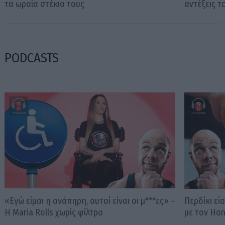
τα ωραία στέκια τους
αντέξεις 
PODCASTS
«Εγώ είμαι η ανάπηρη, αυτοί είναι οι μ***ες» –
Περδίκι εί
Η Maria Rolls χωρίς φίλτρο
με τον Ho