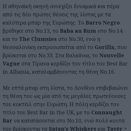
Η αθηναϊκή σκηνή συνεχίζει δυναμικά και πέρα
από τις δύο πρώτες θέσεις της λίστας με τα
καλύτερα μπαρ της Ευρώπης: Το
Barro Negro
βρέθηκε στο Νο.13, το
Baba au Rum
στο Νο.14
και το
The Clumsies
στο Νο.30, ενώ η
Θεσσαλονίκη εκπροσωπείται από το
Gorilla
, που
βρίσκεται στο Νο.33. Στα Βαλκάνια, το
Nouvelle
Vague
στα Τίρανα κερδίζει τον τίτλο του Best Bar
in Albania, καταλαμβάνοντας τη θέση Νο.16.
Με επτά μπαρ στη λίστα, το Λονδίνο επιβεβαιώνει
τη θέση του ως μία από τις μεγάλες πρωτεύουσες
του κοκτέιλ στην Ευρώπη. Η πόλη κερδίζει τον
τίτλο του Best Bar in the UK, με το
Connaught
Bar
να κατατάσσεται στο Νο.10, ενώ πολύ κοντά
του βρίσκονται τα
Satan's Whiskers
και
Tayēr +