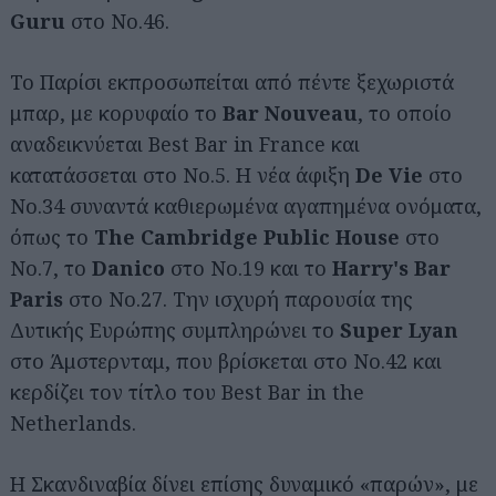
Guru
στο Νο.46.
Το Παρίσι εκπροσωπείται από πέντε ξεχωριστά
μπαρ, με κορυφαίο το
Bar Nouveau
, το οποίο
αναδεικνύεται Best Bar in France και
κατατάσσεται στο Νο.5. Η νέα άφιξη
De Vie
στο
Νο.34 συναντά καθιερωμένα αγαπημένα ονόματα,
όπως το
The Cambridge Public House
στο
Νο.7, το
Danico
στο Νο.19 και το
Harry's Bar
Paris
στο Νο.27. Την ισχυρή παρουσία της
Δυτικής Ευρώπης συμπληρώνει το
Super Lyan
στο Άμστερνταμ, που βρίσκεται στο Νο.42 και
κερδίζει τον τίτλο του Best Bar in the
Netherlands.
Η Σκανδιναβία δίνει επίσης δυναμικό «παρών», με