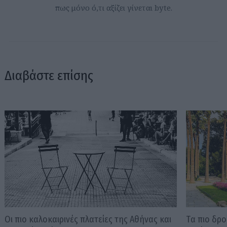
πως μόνο ό,τι αξίζει γίνεται byte.
Διαβάστε επίσης
Οι πιο καλοκαιρινές πλατείες της Αθήνας και
Tα πιο δρο