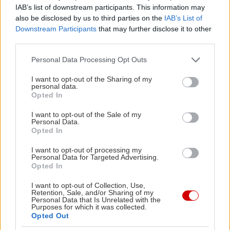
Πράγα στη λίστα βρίσκεται και το
Forbina Bar
,
IAB’s list of downstream participants. This information may
also be disclosed by us to third parties on the
IAB’s List of
στο Νο.38. Το
Tag
στην Κρακοβία είναι το Best
Downstream Participants
that may further disclose it to other
Bar in Poland, καταλαμβάνοντας τη θέση Νο.39.
third parties.
Το
Late Bloomers
της Ζυρίχης βρίσκεται στο
Please note that this website/app uses one or more Google
Personal Data Processing Opt Outs
Νο.44 και αναδεικνύεται Best Bar in Switzerland,
services and may gather and store information including but
ενώ το
Dunlin
του Ίνσμπρουκ κερδίζει τον τίτλο
not limited to your visit or usage behaviour. You may click to
I want to opt-out of the Sharing of my
personal data.
grant or deny consent to Google and its third-party tags to
του Best Bar in Austria, στη θέση Νο.50.
Opted In
use your data for below specified purposes in below Google
consent section.
I want to opt-out of the Sale of my
Ειδικά Βραβεία
Personal Data.
Opted In
Το
Panda & Sons
στο Εδιμβούργο λαμβάνει το
I want to opt-out of processing my
Personal Data for Targeted Advertising.
βραβείο
Best Cocktail Menu
για το Transcend,
Opted In
το πειραματικό μενού κοκτέιλ του μπαρ, το οποίο
I want to opt-out of Collection, Use,
βασίζεται αποκλειστικά σε τεχνικές ψύξης κάτω
Retention, Sale, and/or Sharing of my
Personal Data that Is Unrelated with the
από το μηδέν. Μέσα από αυτή την προσέγγιση, το
Purposes for which it was collected.
Opted Out
μενού αναδεικνύει την επίδραση της ψύξης, της