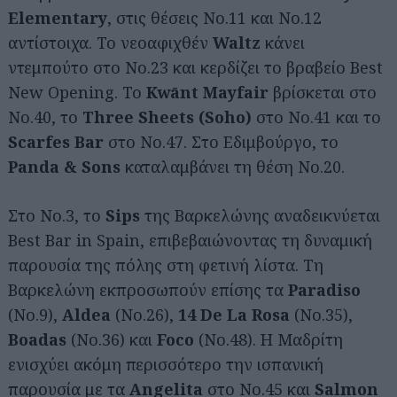
Elementary
, στις θέσεις Νο.11 και Νο.12
αντίστοιχα. Το νεοαφιχθέν
Waltz
κάνει
ντεμπούτο στο Νο.23 και κερδίζει το βραβείο Best
New Opening. Το
Kwānt Mayfair
βρίσκεται στο
Νο.40, το
Three Sheets (Soho)
στο Νο.41 και το
Scarfes Bar
στο Νο.47. Στο Εδιμβούργο, το
Panda & Sons
καταλαμβάνει τη θέση Νο.20.
Στο Νο.3, το
Sips
της Βαρκελώνης αναδεικνύεται
Best Bar in Spain, επιβεβαιώνοντας τη δυναμική
παρουσία της πόλης στη φετινή λίστα. Τη
Βαρκελώνη εκπροσωπούν επίσης τα
Paradiso
(Νο.9),
Aldea
(Νο.26),
14 De La Rosa
(Νο.35),
Boadas
(Νο.36) και
Foco
(Νο.48). Η Μαδρίτη
ενισχύει ακόμη περισσότερο την ισπανική
παρουσία με τα
Angelita
στο Νο.45 και
Salmon