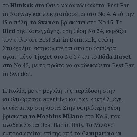
το
Himkok
στο Όσλο να αναδεικνύεται Best Bar
in Norway και να κατατάσσεται στο Νο.4. Από την
ίδια πόλη, το
Svanen
βρίσκεται στο Νο.15. Το
Bird
της Κοπεγχάγης, στη θέση Νο.24, κερδίζει
τον τίτλο του Best Bar in Denmark, ενώ η
Στοκχόλμη εκπροσωπείται από το σταθερά
αγαπημένο
Tjoget
στο Νο.37 και το
Röda Huset
Αναζήτηση
στο Νο.43, με το πρώτο να αναδεικνύεται Best Bar
για...
in Sweden.
Η Ιταλία, με τη μεγάλη της παράδοση στην
κουλτούρα του aperitivo και των κοκτέιλ, έχει
εννέα μπαρ στη λίστα. Στην υψηλότερη θέση
βρίσκεται το
Moebius Milano
στο Νο.6, που
αναδεικνύεται Best Bar in Italy. Το Μιλάνο
εκπροσωπείται επίσης από τα
Camparino in