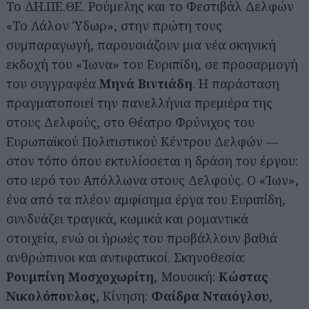
Το ΔΗ.ΠΕ.ΘΕ. Ρούμελης και το Φεστιβάλ Δελφών
«Το Λάλον Ύδωρ», στην πρώτη τους
συμπαραγωγή, παρουσιάζουν μια νέα σκηνική
εκδοχή του «Ίωνα» του Ευριπίδη, σε προσαρμογή
του συγγραφέα
Μηνά Βιντιάδη
. Η παράσταση
πραγματοποιεί την πανελλήνια πρεμιέρα της
στους Δελφούς, στο Θέατρο Φρύνιχος του
Ευρωπαϊκού Πολιτιστικού Κέντρου Δελφών —
στον τόπο όπου εκτυλίσσεται η δράση του έργου:
στο ιερό του Απόλλωνα στους Δελφούς. Ο «Ίων»,
ένα από τα πλέον αμφίσημα έργα του Ευριπίδη,
συνδυάζει τραγικά, κωμικά και ρομαντικά
στοιχεία, ενώ οι ήρωές του προβάλλουν βαθιά
ανθρώπινοι και αντιφατικοί. Σκηνοθεσία:
Ρουμπίνη Μοσχοχωρίτη
, Μουσική:
Κώστας
Νικολόπουλος
, Κίνηση:
Φαίδρα Νταιόγλου
,