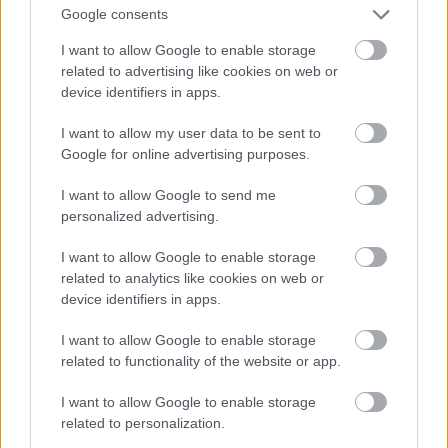
Google consents
τραγούδι),
Κώστας Νικολόπουλος
(κιθάρα),
Νίκος Παπαϊωάννου
(τσέλο, σάζι, μπάντζο),
I want to allow Google to enable storage
related to advertising like cookies on web or
Μάρθα Φριντζήλα
(τραγούδι),
Μιχάλης
device identifiers in apps.
Καλογεράκης
(τραγούδι, χορευτικά),
Παντελής
Καλογεράκης
(τραγούδι, χορευτικά).
I want to allow my user data to be sent to
Google for online advertising purposes.
Δευτέρα 3 Αυγούστου - ΓΑΛΑΞΙΔΙ | Πλατεία
I want to allow Google to send me
Χηρόλακα
personalized advertising.
I want to allow Google to enable storage
Αφιέρωμα στον Λαυρέντη Μαχαιρίτσα -
related to analytics like cookies on web or
Διονύσης Τσακνής, Κίτρινα Ποδήλατα, Μιρέλα
device identifiers in apps.
Πάχου, Steve Tesser.
I want to allow Google to enable storage
related to functionality of the website or app.
Μια μεγάλη συναυλία αφιερωμένη στον σπουδαίο
I want to allow Google to enable storage
τραγουδοποιό
Λαυρέντη Μαχαιρίτσα
, με
related to personalization.
αγαπημένα τραγούδια του ερμηνευμένα από τον