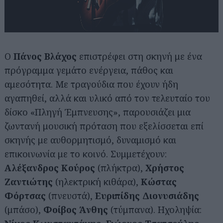
Ο
Πάνος Βλάχος
επιστρέφει στη σκηνή με ένα
πρόγραμμα γεμάτο ενέργεια, πάθος και
αμεσότητα. Με τραγούδια που έχουν ήδη
αγαπηθεί, αλλά και υλικό από τον τελευταίο του
Αναζήτηση
για...
δίσκο «Πληγή Έμπνευσης», παρουσιάζει μια
ζωντανή μουσική πρόταση που εξελίσσεται επί
σκηνής με αυθορμητισμό, δυναμισμό και
επικοινωνία με το κοινό. Συμμετέχουν:
Αλέξανδρος Κούρος
(πλήκτρα),
Χρήστος
Ζαντιώτης
(ηλεκτρική κιθάρα),
Κώστας
Φόρτσας
(πνευστά),
Ευριπίδης Διονυσιάδης
(μπάσο),
Φοίβος Άνθης
(τύμπανα). Ηχοληψία: