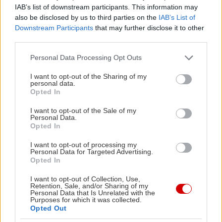
IAB’s list of downstream participants. This information may
also be disclosed by us to third parties on the
IAB’s List of
Το Kubara Project, ύστερα από περισσότερα από
Downstream Participants
that may further disclose it to other
είκοσι χρόνια συναυλιών στην Ελλάδα και στο
third parties.
εξωτερικό, επιστρέφει στο κοινό με τον
Please note that this website/app uses one or more Google
Personal Data Processing Opt Outs
αυθορμητισμό και τη ζεστασιά που το
services and may gather and store information including but
not limited to your visit or usage behaviour. You may click to
I want to opt-out of the Sharing of my
χαρακτήρισαν από την πρώτη του εμφάνιση. Η
personal data.
grant or deny consent to Google and its third-party tags to
Μάρθα Φριντζήλα
, σε μία από τις πιο ώριμες και
Opted In
use your data for below specified purposes in below Google
δημιουργικές στιγμές της, πλαισιώνεται από
consent section.
I want to opt-out of the Sale of my
Personal Data.
δεξιοτέχνες μουσικούς σε ένα πρόγραμμα που
Opted In
περιλαμβάνει τραγούδια σημαντικών Ελλήνων και
I want to opt-out of processing my
ξένων συνθετών των δύο τελευταίων αιώνων,
Personal Data for Targeted Advertising.
Opted In
καθώς και υλικό από την προσωπική δισκογραφία
της ίδιας και των
αδελφών Καλογεράκη
.
I want to opt-out of Collection, Use,
Retention, Sale, and/or Sharing of my
Συμμετέχουν:
Αντώνης Μαράτος
(κοντραμπάσο),
Personal Data that Is Unrelated with the
Purposes for which it was collected.
Βασίλης Μαντζούκης
(τύμπανα),
Βασίλης
Opted Out
Παναγιωτόπουλος
(τρομπόνι, πλήκτρα,