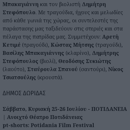
Μπακαγιάννη
και τον βιολιστή
Δημήτρη
Στεφόπουλο
. Με τραγούδια, ήχους και μελωδίες
από κάθε γωνιά της χώρας, οι συντελεστές της
παράστασης μας ταξιδεύουν στις στεριές και στα
πέλαγα της πατρίδας μας. Συμμετέχουν:
Αρετή
Κετιμέ
(τραγούδι),
Κώστας Μήτσης
(τραγούδι),
Βασίλης Μπακαγιάννης
(κλαρίνο),
Δημήτρης
Στεφόπουλος
(βιολί),
Θεοδόσης Συκιώτης
(λαούτο),
Σταύρουλα Σπανού
(σαντούρι),
Νίκος
Τσιατσούλης
(κρουστά).
ΔΗΜΟΣ ΔΩΡΙΔΑΣ
Σάββατο, Κυριακή 25-26 Ιουλίου - ΠΟΤΙΔΑΝΕΙΑ
|
Ανοιχτό Θέατρο Ποτιδάνειας
pt-shorts: Potidania Film Festival