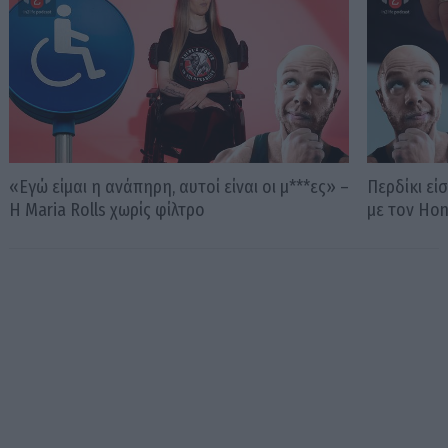
«Εγώ είμαι η ανάπηρη, αυτοί είναι οι μ***ες» –
Περδίκι εί
Η Maria Rolls χωρίς φίλτρο
με τον Ho