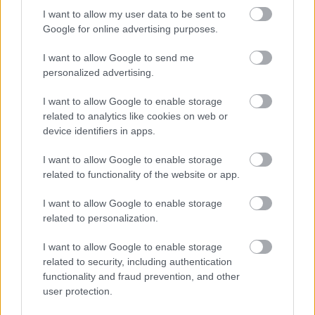
ΤΗΛΕΦΩΝΑ ΤΑΜΕΙΟΥ
I want to allow my user data to be sent to
Google for online advertising purposes.
210 8210991, 210 8210082
I want to allow Google to send me
personalized advertising.
ΠΡΟΠΩΛΗΣΗ ΕΙΣΙΤΗΡΙΩΝ
I want to allow Google to enable storage
related to analytics like cookies on web or
poreiatheatre.com, more.com, 2117700000,
device identifiers in apps.
Nova, Public, βιβλιοπωλεία Ευριπίδης, Viva
Spot
I want to allow Google to enable storage
related to functionality of the website or app.
Τεχνόπολη, αθηνόραμα.gr
I want to allow Google to enable storage
related to personalization.
I want to allow Google to enable storage
related to security, including authentication
functionality and fraud prevention, and other
user protection.