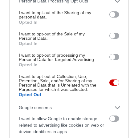
Personal Data Processing Opt Outs
services and may gather and store information including but
not limited to your visit or usage behaviour. You may click to
I want to opt-out of the Sharing of my
personal data.
grant or deny consent to Google and its third-party tags to
Opted In
use your data for below specified purposes in below Google
consent section.
I want to opt-out of the Sale of my
ΘΕΑΤΡΟ ΠΟΡΕΙΑ
Personal Data.
Opted In
www.poreiatheatre.com
I want to opt-out of processing my
Personal Data for Targeted Advertising.
Opted In
Τρικόρφων 3-5 & 3ης Σεπτεμβρίου 69
I want to opt-out of Collection, Use,
Retention, Sale, and/or Sharing of my
Personal Data that Is Unrelated with the
Πλατεία Βικτωρίας
Purposes for which it was collected.
Opted Out
Google consents
I want to allow Google to enable storage
related to advertising like cookies on web or
device identifiers in apps.