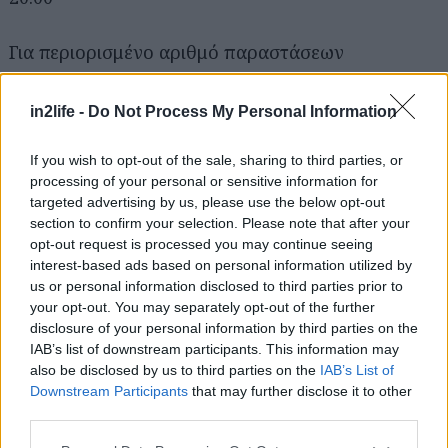
Για περιορισμένο αριθμό παραστάσεων
Site & αγορά εισιτηρίων:
in2life -
Do Not Process My Personal Information
https://poreiatheatre.com/plays/eytychismenes-
meres/
If you wish to opt-out of the sale, sharing to third parties, or
processing of your personal or sensitive information for
targeted advertising by us, please use the below opt-out
Η παράσταση Ευτυχισμένες Μέρες
section to confirm your selection. Please note that after your
πραγματοποιείται με την αιγίδα και με την
opt-out request is processed you may continue seeing
interest-based ads based on personal information utilized by
οικονομική υποστήριξη του Υπουργείου
us or personal information disclosed to third parties prior to
Πολιτισμού.
your opt-out. You may separately opt-out of the further
disclosure of your personal information by third parties on the
IAB’s list of downstream participants. This information may
* Φωτογραφίες Ανδρέας Σιμόπουλος
also be disclosed by us to third parties on the
IAB’s List of
Downstream Participants
that may further disclose it to other
third parties.
Please note that this website/app uses one or more Google