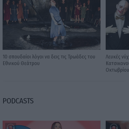
10 σπουδαίοι λόγοι να δεις τις Τρωάδες του
Λευκές νύχ
Εθνικού Θεάτρου
Κατσικονο
Οκτωβρίο
PODCASTS