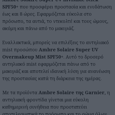
SPF50+
που προσφέρει προστασία και ενυδάτωση
έως και 8 ώρες. Εφαρμόζεται εύκολα στο
πρόσωπο, τα αυτιά, το ντεκολτέ και τους ώμους,
ακόμη και πάνω από το μακιγιάζ.
Εναλλακτικά, μπορείς να επιλέξεις το αντηλιακό
mist προσώπου
Ambre Solaire Super UV
Overmakeup Mist SPF50+
. Αυτό το δροσερό
αντηλιακό mist εφαρμόζεται πάνω από το
μακιγιάζ και αποτελεί ιδανική λύση για ανανέωση
της προστασίας κατά τη διάρκεια της ημέρας.
Με τα προϊόντα
Ambre Solaire της Garnier
, η
αντηλιακή φροντίδα γίνεται μια εύκολη
καθημερινή συνήθεια που προστατεύει
Αναζήτηση
αποτελεσματικά το πρόσωπο και το σώμα όλων