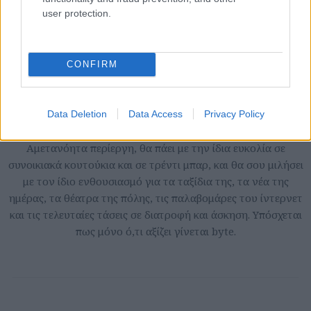
user protection.
in2life team
CONFIRM
Γεννήθηκε τον Νοέμβριο του 2005, βρήκε τον δρόμο της
(μαζί με την έμπνευση) στα στενά της Αθήνας, κι από τότε
Data Deletion
Data Access
Privacy Policy
μέχρι σήμερα δεν έχει σταματήσει να μεγαλώνει.
Αμετανόητα περίεργη, θα πάει με την ίδια ευκολία σε
συνοικιακά κουτούκια και σε τρέντι μπαρ, και θα σου μιλήσει
με τον ίδιο ενθουσιασμό για τα ταξίδια της, τα νέα της
ημέρας, τα θέατρα της πόλης, τις παλαβομάρες του ίντερνετ
και τις τελευταίες τάσεις σε διατροφή και άσκηση. Υπόσχεται
πως μόνο ό,τι αξίζει γίνεται byte.