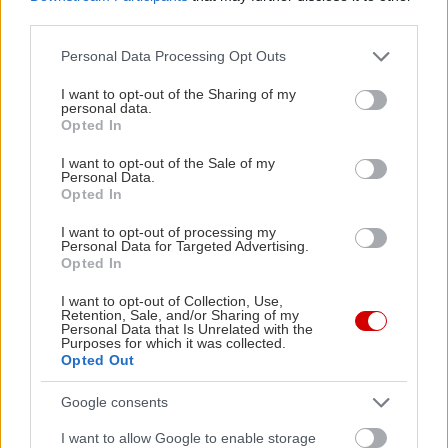
third parties.
Please note that this website/app uses one or more Google
Personal Data Processing Opt Outs
services and may gather and store information including but
not limited to your visit or usage behaviour. You may click to
I want to opt-out of the Sharing of my
personal data.
grant or deny consent to Google and its third-party tags to
Opted In
use your data for below specified purposes in below Google
consent section.
I want to opt-out of the Sale of my
Personal Data.
Opted In
I want to opt-out of processing my
Personal Data for Targeted Advertising.
Opted In
I want to opt-out of Collection, Use,
Retention, Sale, and/or Sharing of my
Personal Data that Is Unrelated with the
Purposes for which it was collected.
Opted Out
Google consents
I want to allow Google to enable storage