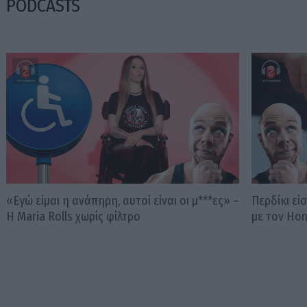
PODCASTS
«Εγώ είμαι η ανάπηρη, αυτοί είναι οι μ***ες» –
Περδίκι εί
Η Maria Rolls χωρίς φίλτρο
με τον Ho