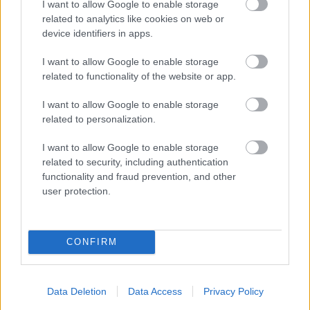
I want to allow Google to enable storage
related to analytics like cookies on web or
device identifiers in apps.
PODCASTS
I want to allow Google to enable storage
related to functionality of the website or app.
I want to allow Google to enable storage
related to personalization.
I want to allow Google to enable storage
related to security, including authentication
functionality and fraud prevention, and other
user protection.
CONFIRM
«Εγώ είμαι η ανάπηρη, αυτοί είναι οι μ***ες» –
Περδίκι εί
Η Maria Rolls χωρίς φίλτρο
με τον Ho
Data Deletion
Data Access
Privacy Policy