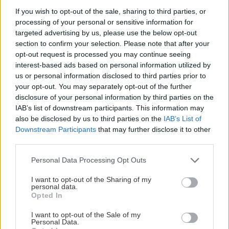
If you wish to opt-out of the sale, sharing to third parties, or
processing of your personal or sensitive information for
targeted advertising by us, please use the below opt-out
section to confirm your selection. Please note that after your
opt-out request is processed you may continue seeing
interest-based ads based on personal information utilized by
us or personal information disclosed to third parties prior to
in2life team
your opt-out. You may separately opt-out of the further
disclosure of your personal information by third parties on the
Γεννήθηκε τον Νοέμβριο του 2005, βρήκε τον δρόμο της
IAB’s list of downstream participants. This information may
(μαζί με την έμπνευση) στα στενά της Αθήνας, κι από τότε
also be disclosed by us to third parties on the
IAB’s List of
Downstream Participants
μέχρι σήμερα δεν έχει σταματήσει να μεγαλώνει.
that may further disclose it to other
third parties.
Αμετανόητα περίεργη, θα πάει με την ίδια ευκολία σε
συνοικιακά κουτούκια και σε τρέντι μπαρ, και θα σου μιλήσει
Please note that this website/app uses one or more Google
Personal Data Processing Opt Outs
με τον ίδιο ενθουσιασμό για τα ταξίδια της, τα νέα της
services and may gather and store information including but
ημέρας, τα θέατρα της πόλης, τις παλαβομάρες του ίντερνετ
not limited to your visit or usage behaviour. You may click to
I want to opt-out of the Sharing of my
personal data.
grant or deny consent to Google and its third-party tags to
και τις τελευταίες τάσεις σε διατροφή και άσκηση. Υπόσχεται
Opted In
use your data for below specified purposes in below Google
πως μόνο ό,τι αξίζει γίνεται byte.
consent section.
I want to opt-out of the Sale of my
Personal Data.