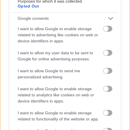
Purposes for which it was collected.
«Τα μάτια σου είναι σαν τη θάλασσα... Κι εγώ δεν
Opted Out
ξέρω κολύμπι.»
Google consents
«Μου δίνεις μια φωτογραφία σου; Θέλω να δείξω
I want to allow Google to enable storage
related to advertising like cookies on web or
στον Άγιο Βασίλη τι θέλω για δώρο.»
device identifiers in apps.
«Μήπως είσαι μάγισσα; Γιατί με το που σε είδα,
I want to allow my user data to be sent to
Google for online advertising purposes.
εξαφανίστηκαν όλοι οι άλλοι γύρω μου.»
I want to allow Google to send me
Τελευταίες και χειρότερες έμειναν οι all time
personalized advertising.
classic αποτυχημένες ατάκες που κάπως, κάπου,
I want to allow Google to enable storage
κάποτε είχες ακούσει από κάποιον και σκέφτηκες
related to analytics like cookies on web or
ότι θα ήταν καλή ιδέα να τις χρησιμοποιήσεις κι
device identifiers in apps.
εσύ παρότι μέσα σου γνώριζες ότι έμοιαζαν με τα
I want to allow Google to enable storage
μυνηματάκια που έστελναν στον Αστυνόμο Σαΐνη.
related to functionality of the website or app.
Οδηγούσαν με μαθηματική ακρίβεια στην