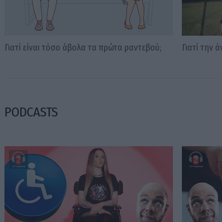
Γιατί είναι τόσο άβολα τα πρώτα ραντεβού;
Γιατί την 
PODCASTS