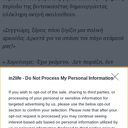
περίοδο της βιντεοκασέτας δημιουργώντας
ολόκληρη σκηνή ακολούθουν.
«Συγγνώμη, ξέρεις πόσο ζυγίζει μια πολική
αρκούδα; Αρκετά για να σπάσει τον πάγο ανάμεσά
μας!»
«-Χορεύουμε; -Έχω γκόμενο. -Δεν πειράζει, δεν
ζηλεύω»
in2life -
Do Not Process My Personal Information
«Ελπίζω να ξέρεις από πρώτες βοήθειες, γιατί μου
If you wish to opt-out of the sale, sharing to third parties, or
έκοψες την ανάσα.»
processing of your personal or sensitive information for
targeted advertising by us, please use the below opt-out
«Μήπως είσαι κουρασμένη; Γιατί όλη νύχτα γυρίζεις
section to confirm your selection. Please note that after your
opt-out request is processed you may continue seeing
μες στο μυαλό μου.»
interest-based ads based on personal information utilized by
us or personal information disclosed to third parties prior to