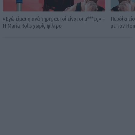
«Εγώ είμαι η ανάπηρη, αυτοί είναι οι μ***ες» –
Περδίκι εί
Η Maria Rolls χωρίς φίλτρο
με τον Ho