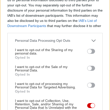
Συνεχίζουμε ακάθεκτοι το ταξίδι στον χρόνο με
your opt-out. You may separately opt-out of the further
ατάκες βγαλμένες από σκετσάκια των ΑΜΑΝ.
disclosure of your personal information by third parties on the
IAB’s list of downstream participants. This information may
Εξυπνακίστικα με κορύφωση ανεκδότου είχαν μια
also be disclosed by us to third parties on the
IAB’s List of
κάποια πέραση στις πιο χαβαλετζίδικες
Downstream Participants
that may further disclose it to other
περιπτώσεις χαρακτήρων όμως έφταναν και
third parties.
περίσσευαν για να μπεις μια για πάντα στη μαύρη
Please note that this website/app uses one or more Google
Personal Data Processing Opt Outs
λίστα πολλών από τις καψούρες σου
services and may gather and store information including but
not limited to your visit or usage behaviour. You may click to
I want to opt-out of the Sharing of my
personal data.
grant or deny consent to Google and its third-party tags to
Opted In
«Ωραίο φόρεμα... Θα έδειχνε τέλεια στο πάτωμα
use your data for below specified purposes in below Google
του δωματίου μου.»
consent section.
I want to opt-out of the Sale of my
Personal Data.
Opted In
«Ξέρεις, είμαι πολύ καλός στο κρυφτό, αλλά εσένα
I want to opt-out of processing my
ήταν αδύνατον να μη σε προσέξω.»
Personal Data for Targeted Advertising.
Opted In
«Μοιάζεις πάρα πολύ με την επόμενη κοπέλα μου.»
I want to opt-out of Collection, Use,
Retention, Sale, and/or Sharing of my
Personal Data that Is Unrelated with the