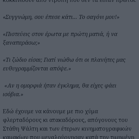
«Συγγνώμη, σου έπεσε κάτι... Το σαγόνι μου!»
«Πιστεύεις στον έρωτα με πρώτη ματιά, ή να
ξαναπεράσω;»
«Τι ζώδιο είσαι; Γιατί νιώθω ότι οι πλανήτες μας
ευθυγραμμίζονται απόψε.»
«Αν η ομορφιά ήταν έγκλημα, θα είχες φάει
ισόβια.»
Εδώ έχουμε να κάνουμε με πιο χύμα
φλερταδόρους κι ατακαδόρους, απόγονους του
Αναζήτηση
για...
Στάθη Ψάλτη και των έτερων κινηματογραφικών
καμακίων που μεγαλούργησαν κατά την τιμημένη