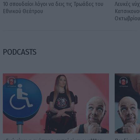
10 σπουδαίοι λόγοι να δεις τις Τρωάδες του
Λευκές νύχ
Εθνικού Θεάτρου
Κατσικονο
Οκτωβρίο
PODCASTS