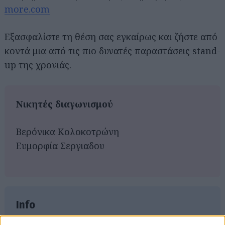
more.com
Εξασφαλίστε τη θέση σας εγκαίρως και ζήστε από
κοντά μια από τις πιο δυνατές παραστάσεις stand-
up της χρονιάς.
Νικητές διαγωνισμού
Βερόνικα Κολοκοτρώνη
Ευμορφία Σεργιαδου
Αναζήτηση
για...
Info