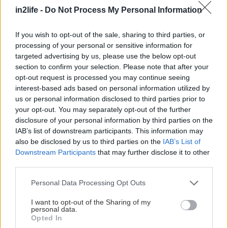
Kevin Bridges - “Here If You Need Me”
in2life -
Do Not Process My Personal Information
Πού:
Floyd
Πότε:
Δευτέρα 22 Ιουνίου
If you wish to opt-out of the sale, sharing to third parties, or
processing of your personal or sensitive information for
Εισιτήρια:
more.com
targeted advertising by us, please use the below opt-out
section to confirm your selection. Please note that after your
opt-out request is processed you may continue seeing
interest-based ads based on personal information utilized by
us or personal information disclosed to third parties prior to
your opt-out. You may separately opt-out of the further
disclosure of your personal information by third parties on the
IAB’s list of downstream participants. This information may
also be disclosed by us to third parties on the
IAB’s List of
Downstream Participants
that may further disclose it to other
third parties.
Please note that this website/app uses one or more Google
Personal Data Processing Opt Outs
services and may gather and store information including but
not limited to your visit or usage behaviour. You may click to
I want to opt-out of the Sharing of my
personal data.
grant or deny consent to Google and its third-party tags to
Opted In
use your data for below specified purposes in below Google