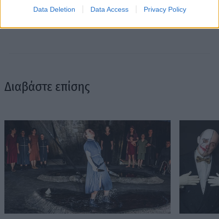
και τις τελευταίες τάσεις σε διατροφή και άσκηση. Υπόσχεται
Data Deletion
Data Access
Privacy Policy
πως μόνο ό,τι αξίζει γίνεται byte.
Διαβάστε επίσης