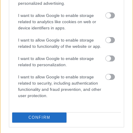
personalized advertising.
I want to allow Google to enable storage
related to analytics like cookies on web or
device identifiers in apps.
I want to allow Google to enable storage
related to functionality of the website or app.
I want to allow Google to enable storage
related to personalization.
in2life team
I want to allow Google to enable storage
related to security, including authentication
Γεννήθηκε τον Νοέμβριο του 2005, βρήκε τον δρόμο της
functionality and fraud prevention, and other
(μαζί με την έμπνευση) στα στενά της Αθήνας, κι από τότε
user protection.
μέχρι σήμερα δεν έχει σταματήσει να μεγαλώνει.
Αμετανόητα περίεργη, θα πάει με την ίδια ευκολία σε
συνοικιακά κουτούκια και σε τρέντι μπαρ, και θα σου μιλήσει
CONFIRM
με τον ίδιο ενθουσιασμό για τα ταξίδια της, τα νέα της
ημέρας, τα θέατρα της πόλης, τις παλαβομάρες του ίντερνετ