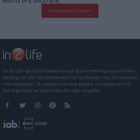
Μπείτε στη συζήτηση
ΠΡΟΣΘΉΚΗ ΣΧΟΛΊΟΥ
Το In2life φιλοξενεί αποκλειστικά πρωτότυπο περιεχόμενο που
προέρχεται από την συντακτική του ομάδα και τους εξωτερικούς
του συνεργάτες. Η εγκυρότητα είναι βασική του αρχή και έτσι
δεν δημοσιεύεται τίποτα που δεν έχει ελεγχθεί.
Facebook
Twitter
Instagram
Pinterest
RSS feeds