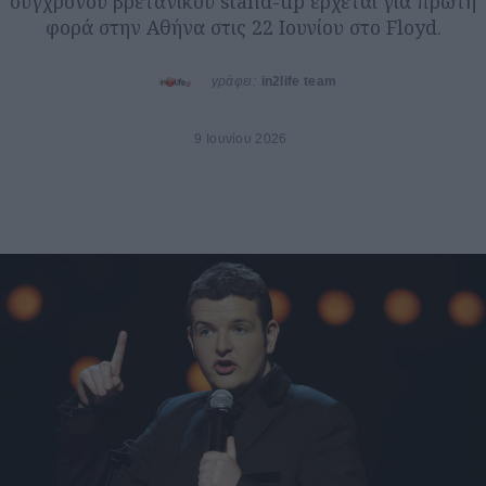
σύγχρονου βρετανικού stand-up έρχεται για πρώτη
φορά στην Αθήνα στις 22 Ιουνίου στο Floyd.
γράφει:
in2life team
9 Ιουνίου 2026