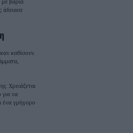
 με βαριά
ς άδειασε
η
 καν καθίσουν.
ράμματα,
ης. Χρειάζεται
 για να
αι ένα γρήγορο