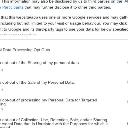
. This information may also be disclosed by us to third parties on the
IA
Participants
that may further disclose it to other third parties.
 that this website/app uses one or more Google services and may gath
including but not limited to your visit or usage behaviour. You may click 
 to Google and its third-party tags to use your data for below specifi
ogle consent section.
l Data Processing Opt Outs
o opt-out of the Sharing of my personal data.
In
o opt-out of the Sale of my Personal Data.
In
to opt-out of processing my Personal Data for Targeted
ing.
In
o opt-out of Collection, Use, Retention, Sale, and/or Sharing
ersonal Data that Is Unrelated with the Purposes for which it
lected.