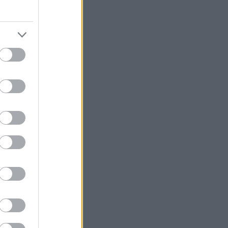
χος λίγο πριν
 παγάκια;
ς; Θα προσέξει
;
 πολύ να σου
 ωραία έχεις
ωρητές