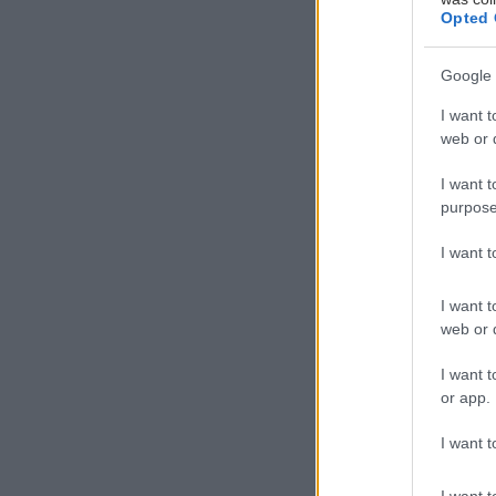
Opted 
Google 
I want t
web or d
Π
I want t
ε
purpose
χ
Μ
I want 
κ
I want t
web or d
Οι καλεσμένοι, 
κάνουν ένα κομπ
I want t
or app.
φτιάξει τη σαλ
I want t
Όχι απαραίτητα
I want t