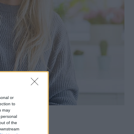
sonal or
ection to
ou may
 personal
out of the
 downstream