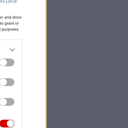
B’s List of
er and store
to grant or
ed purposes