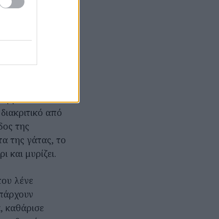
ίναι σπίτι
κεί έχει
α έχεις
λαμβάνεται
 διακριτικό από
δος της
τα της γάτας, το
ι και μυρίζει.
που λένε
υπάρχουν
α, καθάρισε