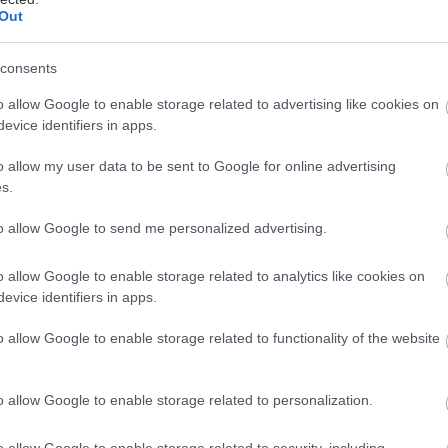
Out
consents
o allow Google to enable storage related to advertising like cookies on
evice identifiers in apps.
o allow my user data to be sent to Google for online advertising
ριμένεις κόσμο στο σπίτι, και σε πιάνει ένα μικρό άγ
s.
τυπήσει το κουδούνι. Είναι αρκετό το φαγητό; Έχεις
υρίζει καλά το σπίτι; Φαίνεται πολύ χάλια ο καναπέ
to allow Google to send me personalized advertising.
ανείς εκείνη τη στοίβα με λογαριασμούς στην είσοδο
o allow Google to enable storage related to analytics like cookies on
evice identifiers in apps.
βέβαια, σπάνια θα σου πουν κάτι αρνητικό. Το πολύ
λιμέντο για το φαγητό, για ένα κάδρο ή για το πόσο
o allow Google to enable storage related to functionality of the website
άτα. Τα υπόλοιπα, όμως, τα παρατηρούν.
o allow Google to enable storage related to personalization.
 με κακή διάθεση, ούτε για να σε κρίνουν σαν επιθε
o allow Google to enable storage related to security, including