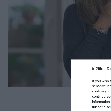
in2life -
Do
If you wish 
sensitive in
confirm you
continue se
information 
further disc