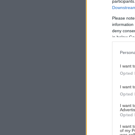
participants
Downstream 
Please note
information 
Αναζήτηση
deny consent
για...
in below Go
Persona
I want t
Opted 
I want t
Opted 
I want 
Advertis
Opted 
I want t
of my P
was col