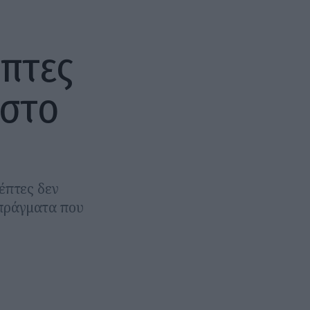
έπτες
 στο
έπτες δεν
 πράγματα που