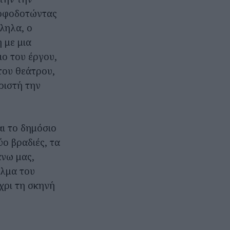
ροφοδοτώντας
ληλα, ο
 με μια
ο του έργου,
του θεάτρου,
ριστή την
ι το δημόσιο
ο βραδιές, τα
άνω μας,
ελμα του
χρι τη σκηνή