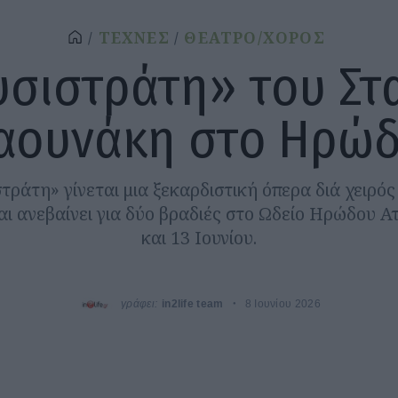
ΤΕΧΝΕΣ
ΘΕΑΤΡΟ/ΧΟΡΟΣ
υσιστράτη» του Στ
αουνάκη στο Ηρώδ
τράτη» γίνεται μια ξεκαρδιστική όπερα διά χειρό
ι ανεβαίνει για δύο βραδιές στο Ωδείο Ηρώδου Αττ
και 13 Ιουνίου.
γράφει:
in2life team
8 Ιουνίου 2026