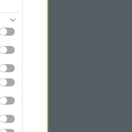
ιτα από τόσα
σκηνές του
στην ιδιοφυή
 σχόλιο για τη
 Πολέμου. Στην
ειχών, όπου η
ονται στο
ουν αλλά
δεινών: τη
, μια κούφια
ίναι το