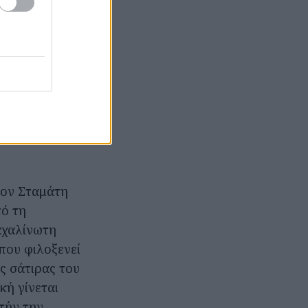
α. Όταν ο
ο του ‘Δήμου’,
ση μεγατόνων.
λεις, εχθρικές!–
ας που
η που οι
. Οι όποιες
 τον Σταμάτη
πό τη
αχαλίνωτη
που φιλοξενεί
ς σάτιρας του
κή γίνεται
τήν την