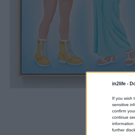
in2life -
Do
If you wish 
sensitive in
confirm you
continue se
information 
further disc