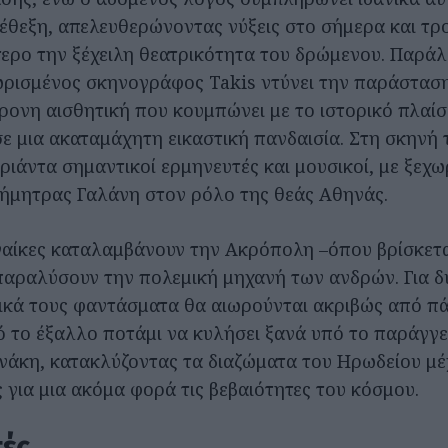
έθεξη, απελευθερώνοντας νύξεις στο σήμερα και τ
ερο την ξέχειλη θεατρικότητα του δρώμενου. Παράλ
ρισμένος σκηνογράφος Takis ντύνει την παράσταση
ονη αισθητική που κουμπώνει με το ιστορικό πλαίσι
ε μια ακαταμάχητη εικαστική πανδαισία. Στη σκηνή 
ριάντα σημαντικοί ερμηνευτές και μουσικοί, με ξεχω
ήμητρας Γαλάνη στον ρόλο της θεάς Αθηνάς.
υναίκες καταλαμβάνουν την Ακρόπολη –όπου βρίσκετα
 παραλύσουν την πολεμική μηχανή των ανδρών. Για δύ
ικά τους φαντάσματα θα αιωρούνται ακριβώς από π
 το έξαλλο ποτάμι να κυλήσει ξανά υπό το παράγγ
άκη, κατακλύζοντας τα διαζώματα του Ηρωδείου μέ
 για μια ακόμα φορά τις βεβαιότητες του κόσμου.
ές