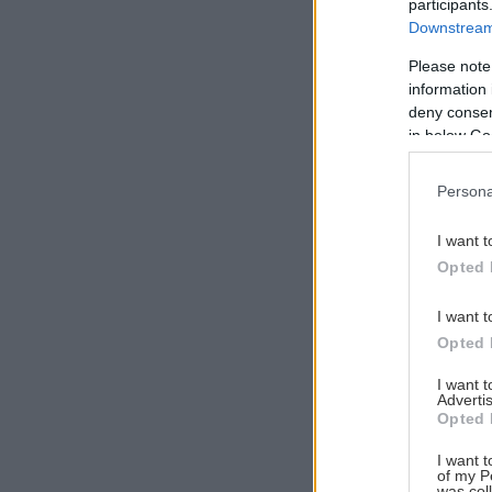
participants
Downstream 
Please note
information 
Αναζήτηση
deny consent
για...
in below Go
Persona
I want t
Opted 
I want t
Opted 
I want 
Advertis
Opted 
I want t
of my P
was col