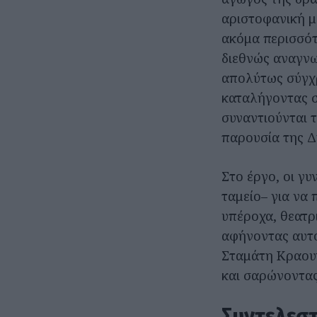
αριστοφανική μ
ακόμα περισσότ
διεθνώς αναγνω
απολύτως σύγχρ
καταλήγοντας σ
συναντιούνται τ
παρουσία της Δ
Στο έργο, οι γ
ταμείο– για να
υπέροχα, θεατρ
αφήνοντας αυτό
Σταμάτη Κραουν
και σαρώνοντας
Συντελεστ