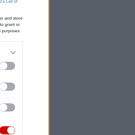
B’s List of
er and store
to grant or
ed purposes