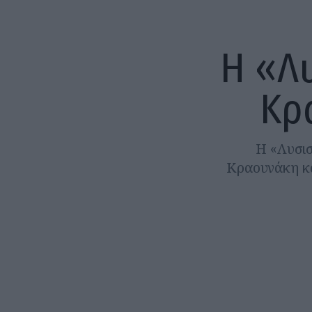
Η «Λ
Κρ
Η «Λυσισ
Κραουνάκη κα