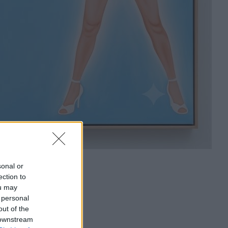
sonal or
ection to
ou may
 personal
out of the
 downstream