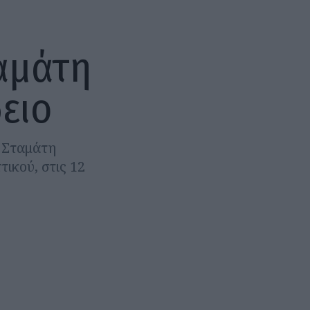
αμάτη
ειο
ς Σταμάτη
ικού, στις 12