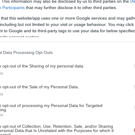
. This information may also be disclosed by us to third parties on the
IA
Participants
that may further disclose it to other third parties.
 that this website/app uses one or more Google services and may gath
including but not limited to your visit or usage behaviour. You may click 
 to Google and its third-party tags to use your data for below specifi
ogle consent section.
l Data Processing Opt Outs
o opt-out of the Sharing of my personal data.
In
o opt-out of the Sale of my Personal Data.
In
to opt-out of processing my Personal Data for Targeted
ing.
In
o opt-out of Collection, Use, Retention, Sale, and/or Sharing
ersonal Data that Is Unrelated with the Purposes for which it
lected.