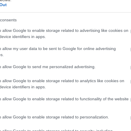
Out
consents
o allow Google to enable storage related to advertising like cookies on
πορούμε να πούμε κάτι νέο για τη Λυσιστράτη έπε
evice identifiers in apps.
χρόνια; Γιατί επανέρχεται με τέτοια επιμονή στις 
κόσμου; Ποιο νόημα παραμένει ανεξάντλητο μέσα 
o allow my user data to be sent to Google for online advertising
s.
αυθάδεια της ηρωίδας;
to allow Google to send me personalized advertising.
νης τη γράφει το 411 π.Χ., δεν κάνει κάποιο πλάγιο
α έχει περιέλθει η Αθήνα εν μέσω Πελοποννησιακού
o allow Google to enable storage related to analytics like cookies on
evice identifiers in apps.
, ακούει καλά τους πολιτικούς τριγμούς εντός των τ
ήμου έχει αποδυναμωθεί και οι ολιγαρχικοί επανέρχ
o allow Google to enable storage related to functionality of the website
τα κρυφά όπλα της τέχνης –τα οποία δεν κατονομάζ
ωρίς να δακτυλοδεικτούν– μιλάει για την πηγή των 
o allow Google to enable storage related to personalization.
η και επιβολή, που δεν είναι παρά ίδιον των ανδρών
ασέρνει όλη την κοινωνία στον αφανισμό. Και ποιο ε
o allow Google to enable storage related to security, including