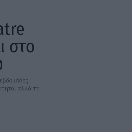
atre
λι στο
ώ
 εβδομάδες
ιότητα, αλλά τη