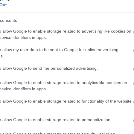
Out
consents
o allow Google to enable storage related to advertising like cookies on
evice identifiers in apps.
o allow my user data to be sent to Google for online advertising
 σπινθήρες είναι μικρές, απρόβλεπτες εκλάμψεις. Εμ
s.
αφνικά, χωρίς διάρκεια, αλλά με ένταση.
to allow Google to send me personalized advertising.
ίναι η στιγμή που κάτι γεννιέται — πριν αποκτήσει 
o allow Google to enable storage related to analytics like cookies on
 γίνει ύλη. Κάθε μεγάλη θεατρική στιγμή, κάθε ανατρ
evice identifiers in apps.
ό κάτι μικρό, στιγμιαίο, αλλά εκρηκτικό - έναν Σπιν
νη την πρώτη ανάγκη: μια ιδέα που ζητά να ειπωθεί,
o allow Google to enable storage related to functionality of the website
νή, μια ομάδα που δοκιμάζει να σταθεί μπροστά στο 
 τη διαδρομή που θα ακολουθήσει. Εδώ και 16 χρόνια
o allow Google to enable storage related to personalization.
τατραπεί στον χώρο, όπου αυτοί οι δημιουργικοί σπ
o allow Google to enable storage related to security, including