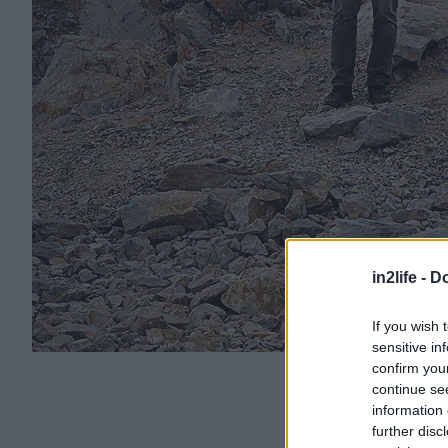
in2life -
Do
If you wish 
sensitive in
confirm you
continue se
information 
further disc