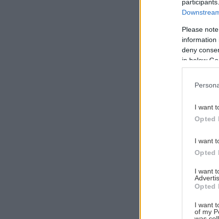
participants
Downstream 
Please note
information 
Αναζήτηση
deny consent
για...
in below Go
Persona
I want t
Opted 
I want t
Opted 
I want 
Advertis
Opted 
I want t
of my P
was col