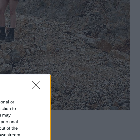
sonal or
ection to
ou may
 personal
out of the
 downstream