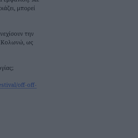
ιάζει, μπορεί
υνεχίσουν την
ί Κολωνώ, ως
γίας;
tival/off-off-