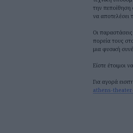
την πεποίθηση ό
να αποτελέσει 
Οι παραστάσεις
πορεία τους στ
μια φυσική συν
Είστε έτοιμοι ν
Για αγορά εισι
athens-theater-