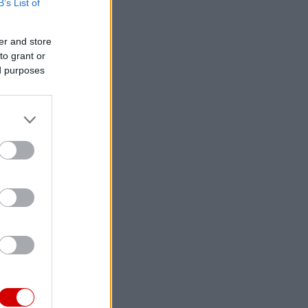
B’s List of
er and store
to grant or
ed purposes