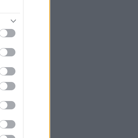
φανίζονται
μορφή,
επτική ιδέα,
θήρα - που
 ένα σώμα που
κοινό, χωρίς να
, το θέατρο Επί
ινθήρες