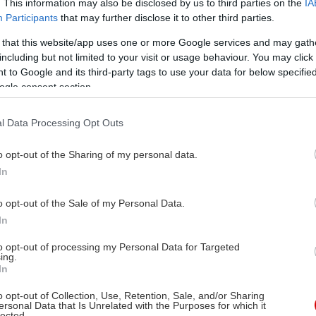
. This information may also be disclosed by us to third parties on the
IA
Participants
that may further disclose it to other third parties.
 that this website/app uses one or more Google services and may gath
including but not limited to your visit or usage behaviour. You may click 
 to Google and its third-party tags to use your data for below specifi
ogle consent section.
l Data Processing Opt Outs
o opt-out of the Sharing of my personal data.
In
o opt-out of the Sale of my Personal Data.
In
to opt-out of processing my Personal Data for Targeted
ing.
In
o opt-out of Collection, Use, Retention, Sale, and/or Sharing
ersonal Data that Is Unrelated with the Purposes for which it
lected.