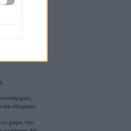
τρο Επί
υ βρίσκονται
ένα σημείο
α
δες παραστάσεις
ζωντανή
ς.
συνυπάρχουν,
και στιγμιαία.
τον χώρο, την
ια εμφάνιση. Με