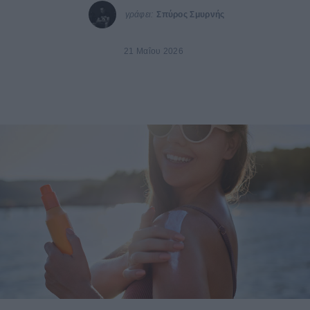
γράφει:
Σπύρος Σμυρνής
21 Μαΐου 2026