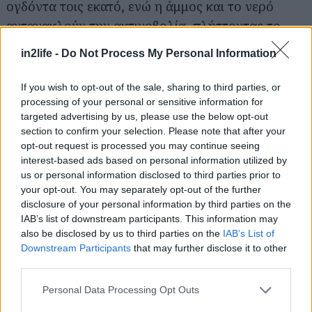
ογδόντα τοις εκατό, ενώ η άμμος και το νερό
αντανακλούν την ακτινοβολία, πλήττοντας το
δέρμα σου ακόμα και κάτω από την ομπρέλα. Η
in2life -
Do Not Process My Personal Information
χρήση αντηλιακού είναι απαραίτητη καθ' όλη τη
διάρκεια του έτους και σε όλες τις καιρικές
If you wish to opt-out of the sale, sharing to third parties, or
συνθήκες, αν θέλεις να διατηρήσεις την
processing of your personal or sensitive information for
targeted advertising by us, please use the below opt-out
ελαστικότητα και την υγεία της επιδερμίδας σου
section to confirm your selection. Please note that after your
μακροπρόθεσμα. Η σωστή αντηλιακή αγωγή
opt-out request is processed you may continue seeing
πρέπει να αντιμετωπίζεται ως μια καθημερινή
interest-based ads based on personal information utilized by
us or personal information disclosed to third parties prior to
δέσμευση απέναντι στον εαυτό σου.
your opt-out. You may separately opt-out of the further
disclosure of your personal information by third parties on the
IAB’s list of downstream participants. This information may
also be disclosed by us to third parties on the
IAB’s List of
Downstream Participants
that may further disclose it to other
third parties.
Please note that this website/app uses one or more Google
Personal Data Processing Opt Outs
services and may gather and store information including but