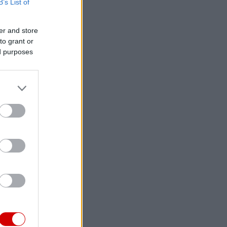
B’s List of
er and store
to grant or
ed purposes