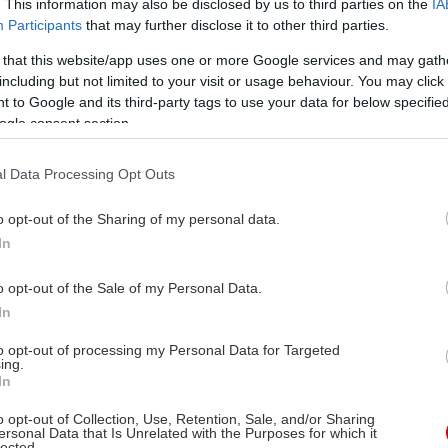
. This information may also be disclosed by us to third parties on the
IA
Participants
that may further disclose it to other third parties.
 that this website/app uses one or more Google services and may gath
including but not limited to your visit or usage behaviour. You may click 
 to Google and its third-party tags to use your data for below specifi
ogle consent section.
l Data Processing Opt Outs
o opt-out of the Sharing of my personal data.
In
o opt-out of the Sale of my Personal Data.
In
to opt-out of processing my Personal Data for Targeted
ing.
In
o opt-out of Collection, Use, Retention, Sale, and/or Sharing
ersonal Data that Is Unrelated with the Purposes for which it
lected.