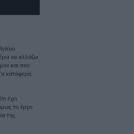
βγάλει
ξέρω να αλλάζω
 μου και που
Τα κατάφερα.
τι έχει
 όμως το έργο
ία της