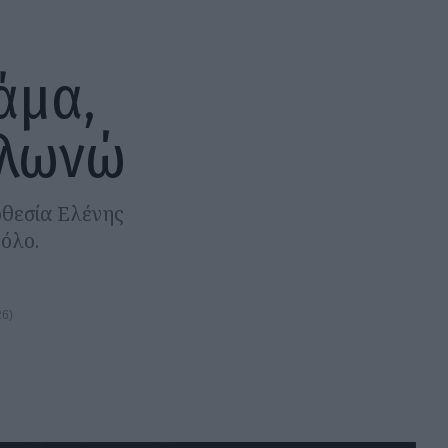
άμα,
ολωνώ
οθεσία Ελένης
όλο.
26)