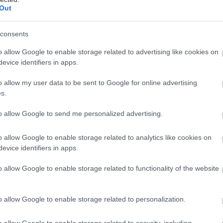
Out
consents
μάδα Νάμα και το θέατρο Επί Κολωνώ ανακοινώνουν
o allow Google to enable storage related to advertising like cookies on
ης Penelope Skinner συνεχίζεται, για λίγες μόνο και
ο
evice identifiers in apps.
ελευταίες παραστάσεις
, μετά το Πάσχα και συγκεκρ
πριλίου
.
o allow my user data to be sent to Google for online advertising
s.
μετά τα συνεχόμενα sold out και τη θερμή ανταπόκρ
to allow Google to send me personalized advertising.
οινώνει τη συνέχιση της παράστασης Linda της Pene
o allow Google to enable storage related to analytics like cookies on
νης Σκότη, για δεύτερη χρονιά και με ανανεωμένο κ
evice identifiers in apps.
 τις 9 Οκτωβρίου. Στο ρόλο της Linda η Μυρτώ Αλι
o allow Google to enable storage related to functionality of the website
οπαρουσιάστηκε το 2015 στο Royal Court Theater 
ο βραβείο Berwin Lee ενώ επιλέχθηκε και ως υποψήφ
o allow Google to enable storage related to personalization.
Smith Blackburn. Η παράσταση επαναλήφθηκε με επ
ολλές άλλες θεατρικές σκηνές της Ευρώπης και της 
o allow Google to enable storage related to security, including