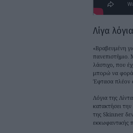
Λίγα λόγια
«Βραβευμένη για
πανεπιστήμιο. 
λάστιχο, που έχ
μπορώ να φοράω
Έφτασα πλέον 
Λόγια της Λίντα
κατακτήσει την 
της Skinner δεν
εκκωφαντικής π