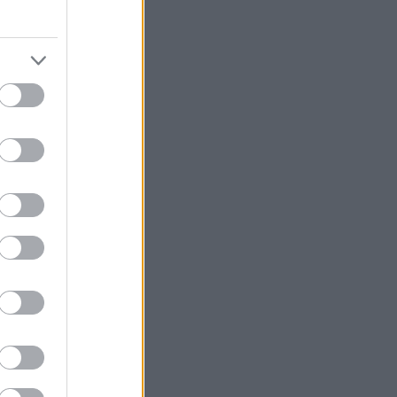
 πως η Linda
ριστικά
ιμένα
έως τις 26
ιση κοινού και
lope Skinner σε
αστ, στο θέατρο
κάκη.
του Λονδίνου
ιο για το
ιτυχία στη Νέα
Αμερικής.