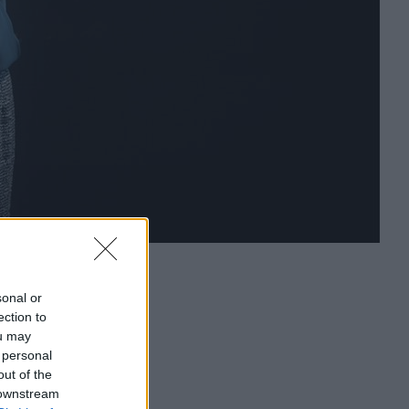
sonal or
ection to
ou may
 personal
out of the
 downstream