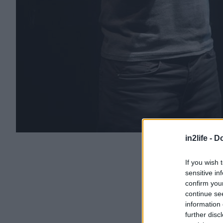
in2life -
Do
If you wish 
sensitive in
confirm you
continue se
information 
further disc