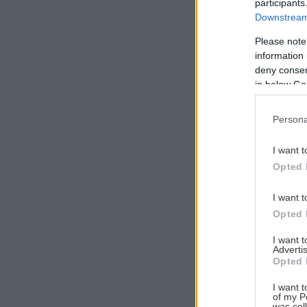
participants
Downstream 
Please note
information 
Αναζήτηση
deny consent
για...
in below Go
Persona
I want t
Opted 
I want t
Opted 
I want 
Advertis
Opted 
I want t
of my P
was col