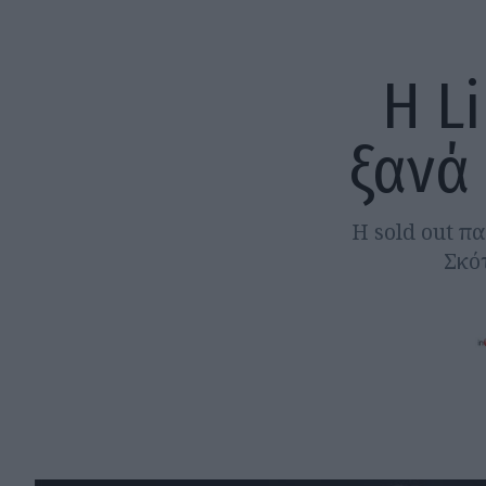
Η L
ξανά
Η sold out π
Σκό