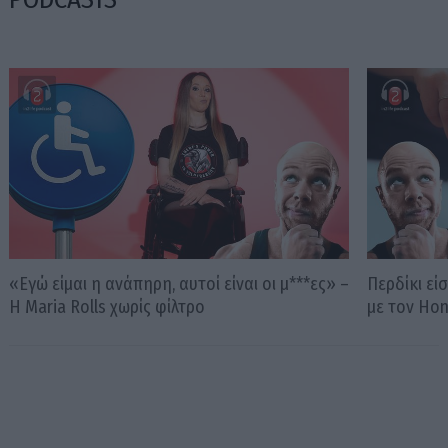
«Εγώ είμαι η ανάπηρη, αυτοί είναι οι μ***ες» –
Περδίκι εί
Η Maria Rolls χωρίς φίλτρο
με τον Ho