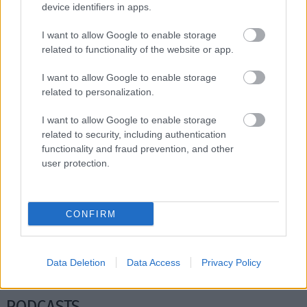
Διαβάστε επίσης
device identifiers in apps.
I want to allow Google to enable storage
related to functionality of the website or app.
I want to allow Google to enable storage
related to personalization.
I want to allow Google to enable storage
related to security, including authentication
functionality and fraud prevention, and other
user protection.
Μείνε Αύγουστο στην Αθήνα κι άσε τους
Πώς θα κά
CONFIRM
άλλους να λένε
Data Deletion
Data Access
Privacy Policy
PODCASTS