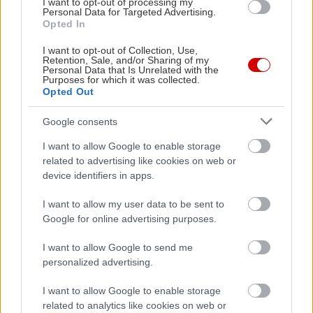
I want to opt-out of processing my
Personal Data for Targeted Advertising.
Opted In
I want to opt-out of Collection, Use,
in2life team
Retention, Sale, and/or Sharing of my
Personal Data that Is Unrelated with the
Purposes for which it was collected.
Γεννήθηκε τον Νοέμβριο του 2005, βρήκε τον δρόμο της
Opted Out
(μαζί με την έμπνευση) στα στενά της Αθήνας, κι από τότε
Google consents
μέχρι σήμερα δεν έχει σταματήσει να μεγαλώνει.
Αμετανόητα περίεργη, θα πάει με την ίδια ευκολία σε
I want to allow Google to enable storage
συνοικιακά κουτούκια και σε τρέντι μπαρ, και θα σου μιλήσει
related to advertising like cookies on web or
με τον ίδιο ενθουσιασμό για τα ταξίδια της, τα νέα της
device identifiers in apps.
ημέρας, τα θέατρα της πόλης, τις παλαβομάρες του ίντερνετ
I want to allow my user data to be sent to
και τις τελευταίες τάσεις σε διατροφή και άσκηση. Υπόσχεται
Google for online advertising purposes.
πως μόνο ό,τι αξίζει γίνεται byte.
I want to allow Google to send me
personalized advertising.
I want to allow Google to enable storage
related to analytics like cookies on web or