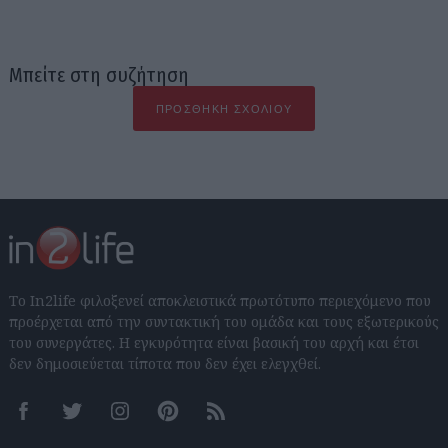
Μπείτε στη συζήτηση
ΠΡΟΣΘΉΚΗ ΣΧΟΛΊΟΥ
Το In2life φιλοξενεί αποκλειστικά πρωτότυπο περιεχόμενο που
προέρχεται από την συντακτική του ομάδα και τους εξωτερικούς
του συνεργάτες. Η εγκυρότητα είναι βασική του αρχή και έτσι
δεν δημοσιεύεται τίποτα που δεν έχει ελεγχθεί.
Facebook
Twitter
Instagram
Pinterest
RSS feeds