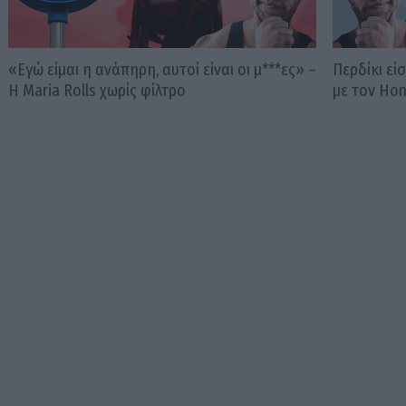
«Εγώ είμαι η ανάπηρη, αυτοί είναι οι μ***ες» –
Περδίκι εί
Η Maria Rolls χωρίς φίλτρο
με τον Ho