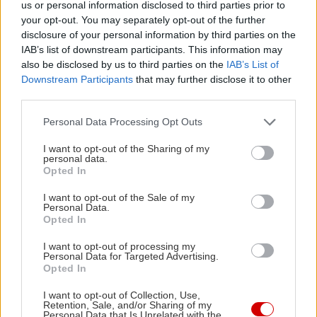
us or personal information disclosed to third parties prior to
your opt-out. You may separately opt-out of the further
disclosure of your personal information by third parties on the
IAB’s list of downstream participants. This information may
also be disclosed by us to third parties on the
IAB’s List of
Downstream Participants
that may further disclose it to other
third parties.
Please note that this website/app uses one or more Google
Personal Data Processing Opt Outs
services and may gather and store information including but
not limited to your visit or usage behaviour. You may click to
I want to opt-out of the Sharing of my
personal data.
grant or deny consent to Google and its third-party tags to
Opted In
use your data for below specified purposes in below Google
consent section.
I want to opt-out of the Sale of my
Personal Data.
Opted In
in2life team
I want to opt-out of processing my
Personal Data for Targeted Advertising.
Opted In
Γεννήθηκε τον Νοέμβριο του 2005, βρήκε τον δρόμο της
I want to opt-out of Collection, Use,
(μαζί με την έμπνευση) στα στενά της Αθήνας, κι από τότε
Retention, Sale, and/or Sharing of my
μέχρι σήμερα δεν έχει σταματήσει να μεγαλώνει.
Personal Data that Is Unrelated with the