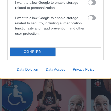
I want to allow Google to enable storage
related to personalization.
I want to allow Google to enable storage
related to security, including authentication
Αυτά είναι τα 4 ζώδια που δεν θέλουν
Τι είδους 
functionality and fraud prevention, and other
δέσμευση
user protection.
CONFIRM
PODCASTS
Data Deletion
Data Access
Privacy Policy