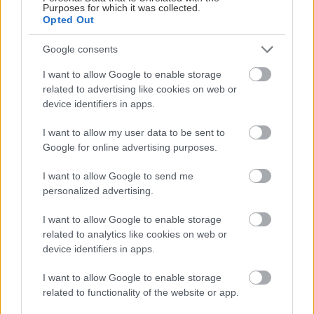
Purposes for which it was collected.
Αμετανόητα περίεργη, θα πάει με την ίδια ευκολία σε
Opted Out
συνοικιακά κουτούκια και σε τρέντι μπαρ, και θα σου μιλήσει
με τον ίδιο ενθουσιασμό για τα ταξίδια της, τα νέα της
Google consents
ημέρας, τα θέατρα της πόλης, τις παλαβομάρες του ίντερνετ
I want to allow Google to enable storage
και τις τελευταίες τάσεις σε διατροφή και άσκηση. Υπόσχεται
related to advertising like cookies on web or
πως μόνο ό,τι αξίζει γίνεται byte.
device identifiers in apps.
I want to allow my user data to be sent to
Google for online advertising purposes.
I want to allow Google to send me
Διαβάστε επίσης
personalized advertising.
I want to allow Google to enable storage
related to analytics like cookies on web or
device identifiers in apps.
I want to allow Google to enable storage
related to functionality of the website or app.