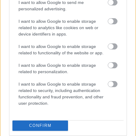
I want to allow Google to send me
personalized advertising.
I want to allow Google to enable storage
related to analytics like cookies on web or
device identifiers in apps.
I want to allow Google to enable storage
related to functionality of the website or app.
I want to allow Google to enable storage
related to personalization.
Κυριακή Γκιόκα
I want to allow Google to enable storage
related to security, including authentication
Η Κυριακή Γκιόκα γεννήθηκε και κατοικεί στην Ελευσίνα.
functionality and fraud prevention, and other
Αποφοίτησε από τo Pansik Fashion School ως σχεδιάστρια
user protection.
μόδας. Κατόπιν, πραγματοποίησε σπουδές Μεταφυσικής και
Ψυχολογίας, στο πλευρό του Πητ Παπαδάκου και άλλων
καταξιωμένων διδασκάλων. Εδώ και χρόνια καταγίνεται
CONFIRM
επαγγελματικά με την επιστήμη της Αστρολογίας, την