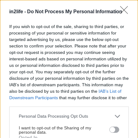
Καθώς ο Ερμής περνάει στον Ζυγό, όλοι μας θα
in2life -
Do Not Process My Personal Information
νιώσουμε την ανάγκη να μιλήσουμε με
περισσότερη κατανόηση και να χτίσουμε γέφυρες
If you wish to opt-out of the sale, sharing to third parties, or
αντί για τοίχους. Ο λόγος γίνεται πιο γλυκός, πιο
processing of your personal or sensitive information for
διπλωματικός και οι σχέσεις βρίσκουν χώρο να
targeted advertising by us, please use the below opt-out
section to confirm your selection. Please note that after your
αναπνεύσουν μέσα από την επικοινωνία.
opt-out request is processed you may continue seeing
interest-based ads based on personal information utilized by
us or personal information disclosed to third parties prior to
your opt-out. You may separately opt-out of the further
disclosure of your personal information by third parties on the
IAB’s list of downstream participants. This information may
also be disclosed by us to third parties on the
IAB’s List of
Downstream Participants
that may further disclose it to other
third parties.
Please note that this website/app uses one or more Google
Personal Data Processing Opt Outs
services and may gather and store information including but
not limited to your visit or usage behaviour. You may click to
I want to opt-out of the Sharing of my
personal data.
grant or deny consent to Google and its third-party tags to
Opted In