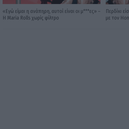
«Εγώ είμαι η ανάπηρη, αυτοί είναι οι μ***ες» –
Περδίκι εί
Η Maria Rolls χωρίς φίλτρο
με τον Ho