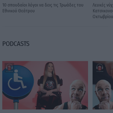
10 σπουδαίοι λόγοι να δεις τις Τρωάδες του
Λευκές νύχ
Εθνικού Θεάτρου
Κατσικονο
Οκτωβρίο
PODCASTS