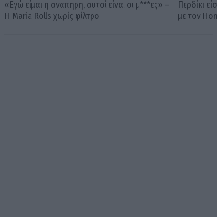
«Εγώ είμαι η ανάπηρη, αυτοί είναι οι μ***ες» –
Περδίκι εί
Η Maria Rolls χωρίς φίλτρο
με τον Ho