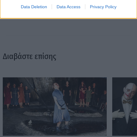
ημέρας, τα θέατρα της πόλης, τις παλαβομάρες του ίντερνετ
Data Deletion
Data Access
Privacy Policy
και τις τελευταίες τάσεις σε διατροφή και άσκηση. Υπόσχεται
πως μόνο ό,τι αξίζει γίνεται byte.
Διαβάστε επίσης