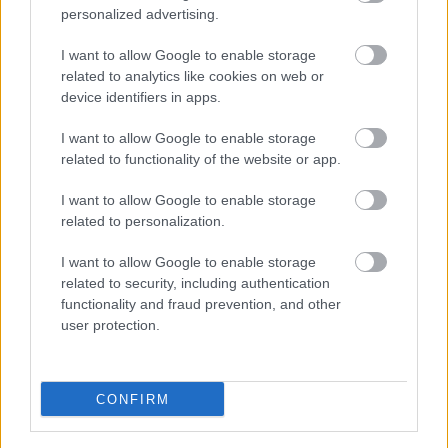
personalized advertising.
I want to allow Google to enable storage
related to analytics like cookies on web or
device identifiers in apps.
I want to allow Google to enable storage
related to functionality of the website or app.
I want to allow Google to enable storage
related to personalization.
in2life team
I want to allow Google to enable storage
related to security, including authentication
Γεννήθηκε τον Νοέμβριο του 2005, βρήκε τον δρόμο της
functionality and fraud prevention, and other
user protection.
(μαζί με την έμπνευση) στα στενά της Αθήνας, κι από τότε
μέχρι σήμερα δεν έχει σταματήσει να μεγαλώνει.
Αμετανόητα περίεργη, θα πάει με την ίδια ευκολία σε
συνοικιακά κουτούκια και σε τρέντι μπαρ, και θα σου μιλήσει
CONFIRM
με τον ίδιο ενθουσιασμό για τα ταξίδια της, τα νέα της