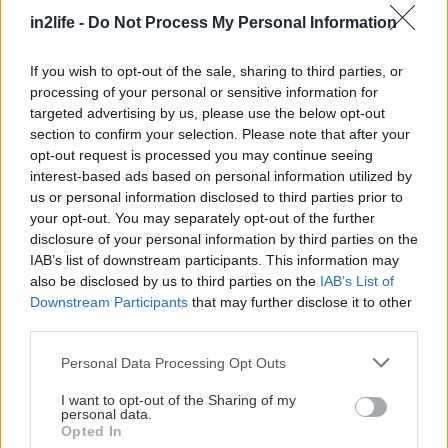
Ειδικές τιμές: Γκρουπ άνω των 20 ατόμων
in2life -
Do Not Process My Personal Information
κατόπιν συνεννόησης
If you wish to opt-out of the sale, sharing to third parties, or
Κρατήσεις – Πληροφορίες
processing of your personal or sensitive information for
Στο ταμείο του θεάτρου & στο
More.com
targeted advertising by us, please use the below opt-out
section to confirm your selection. Please note that after your
opt-out request is processed you may continue seeing
interest-based ads based on personal information utilized by
us or personal information disclosed to third parties prior to
your opt-out. You may separately opt-out of the further
disclosure of your personal information by third parties on the
IAB’s list of downstream participants. This information may
also be disclosed by us to third parties on the
IAB’s List of
Downstream Participants
that may further disclose it to other
third parties.
Please note that this website/app uses one or more Google
Personal Data Processing Opt Outs
services and may gather and store information including but
not limited to your visit or usage behaviour. You may click to
I want to opt-out of the Sharing of my
personal data.
grant or deny consent to Google and its third-party tags to
Opted In
use your data for below specified purposes in below Google