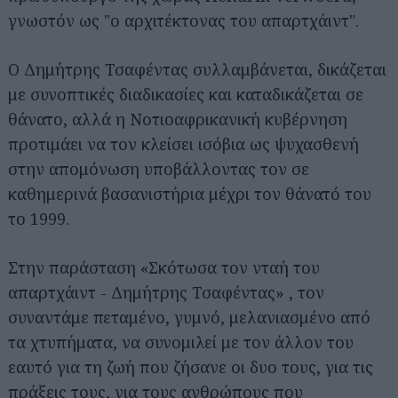
γνωστόν ως "ο αρχιτέκτονας του απαρτχάιντ".
Ο Δημήτρης Τσαφέντας συλλαμβάνεται, δικάζεται
με συνοπτικές διαδικασίες και καταδικάζεται σε
θάνατο, αλλά η Νοτιοαφρικανική κυβέρνηση
προτιμάει να τον κλείσει ισόβια ως ψυχασθενή
στην απομόνωση υποβάλλοντας τον σε
καθημερινά βασανιστήρια μέχρι τον θάνατό του
το 1999.
Στην παράσταση «Σκότωσα τον νταή του
απαρτχάιντ - Δημήτρης Τσαφέντας» , τον
συναντάμε πεταμένο, γυμνό, μελανιασμένο από
Αναζήτηση
για...
τα χτυπήματα, να συνομιλεί με τον άλλον του
εαυτό για τη ζωή που ζήσανε οι δυο τους, για τις
πράξεις τους, για τους ανθρώπους που