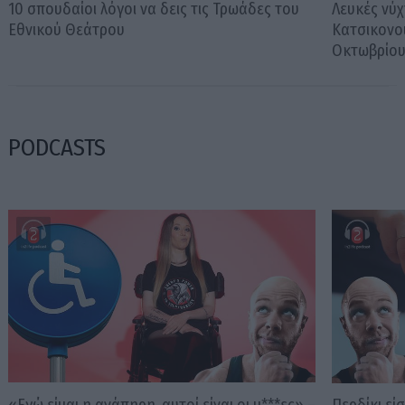
10 σπουδαίοι λόγοι να δεις τις Τρωάδες του
Λευκές νύχ
Εθνικού Θεάτρου
Κατσικονο
Οκτωβρίο
PODCASTS