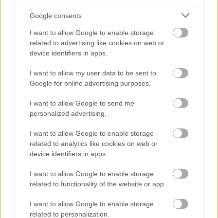
Google consents
I want to allow Google to enable storage
related to advertising like cookies on web or
Θέατρο ΑΛΚΜΗΝΗ
device identifiers in apps.
Αλκμήνης 8-12 | Κάτω Πετράλωνα
I want to allow my user data to be sent to
Τ: 210 3428650
Google for online advertising purposes.
Στάση Μετρό: Κεραμεικός
I want to allow Google to send me
personalized advertising.
Κάθε Κυριακή
στις 18:00
I want to allow Google to enable storage
related to analytics like cookies on web or
device identifiers in apps.
Τιμές εισιτηρίων
I want to allow Google to enable storage
Κανονικό: 15 ευρώ
related to functionality of the website or app.
Φοιτητικό, Ανέργων, άνω των 65: 12 ευρώ
I want to allow Google to enable storage
ΑμεΑ: 10 ευρώ
related to personalization.