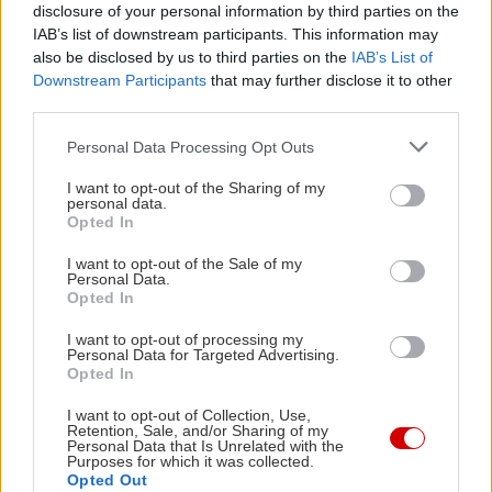
disclosure of your personal information by third parties on the
Μουσική επιμέλεια: ab-occasion
IAB’s list of downstream participants. This information may
Φωτογραφίες παράστασης: Γιώργος Στριφτάρης
also be disclosed by us to third parties on the
IAB’s List of
Επικοινωνία παράστασης: Ηρώ Παστρικού
Downstream Participants
that may further disclose it to other
third parties.
Παραγωγή: Danceonstage
Please note that this website/app uses one or more Google
Personal Data Processing Opt Outs
services and may gather and store information including but
Ερμηνεύει ο Νίκος Ιωαννίδης
not limited to your visit or usage behaviour. You may click to
I want to opt-out of the Sharing of my
personal data.
grant or deny consent to Google and its third-party tags to
Opted In
Η παράσταση τελεί υπό την αιγίδα της Πρεσβείας
use your data for below specified purposes in below Google
consent section.
της Ακτής Ελεφαντοστού.
I want to opt-out of the Sale of my
Personal Data.
Opted In
I want to opt-out of processing my
Νικητές για 12/10
Personal Data for Targeted Advertising.
Opted In
ΓΕΩΡΓΙΟΣ ΓΙΑΝΝΑΚΑΚΗΣ
I want to opt-out of Collection, Use,
Retention, Sale, and/or Sharing of my
ΜΑΡΙΑ ΠΑΠΑΓΕΩΡΓΙΟΥ
Personal Data that Is Unrelated with the
Purposes for which it was collected.
Opted Out