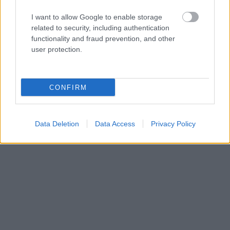
5 ευρώ Ατέλεια (κατόπιν επικοινωνίας με το
I want to allow Google to enable storage
ταμείου του θεάτρου)
related to security, including authentication
functionality and fraud prevention, and other
Προπώληση:
ticketservices.gr
user protection.
CONFIRM
Data Deletion
Data Access
Privacy Policy