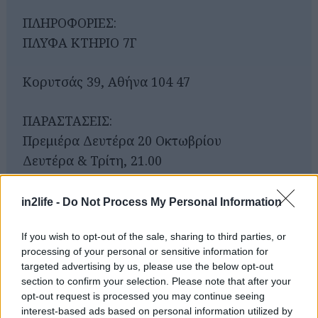
ΠΛΗΡΟΦΟΡΙΕΣ:
ΠΛΥΦΑ ΚΤΗΡΙΟ 7Γ
Αναζήτηση
για...
Κορυτσάς 39, Αθήνα 104 47
ΠΑΡΑΣΤΑΣΕΙΣ:
Πρεμιέρα Δευτέρα 20 Οκτωβρίου
Δευτέρα & Τρίτη, 21.00
ΔΙΑΡΚΕΙΑ: 70’
in2life -
Do Not Process My Personal Information
ΤΙΜΕΣ ΕΙΣΙΤΗΡΙΩΝ:
If you wish to opt-out of the sale, sharing to third parties, or
processing of your personal or sensitive information for
targeted advertising by us, please use the below opt-out
Early bird: 10 ευρώ
section to confirm your selection. Please note that after your
15 ευρώ
opt-out request is processed you may continue seeing
interest-based ads based on personal information utilized by
12 ευρώ (μειωμένο)