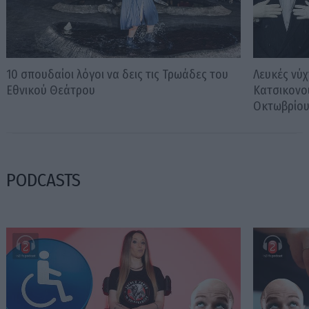
10 σπουδαίοι λόγοι να δεις τις Τρωάδες του
Λευκές νύχ
Εθνικού Θεάτρου
Κατσικονο
Οκτωβρίο
PODCASTS