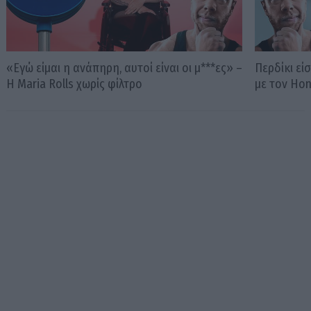
«Εγώ είμαι η ανάπηρη, αυτοί είναι οι μ***ες» –
Περδίκι εί
Η Maria Rolls χωρίς φίλτρο
με τον Ho