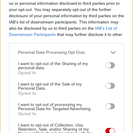
us or personal information disclosed to third parties prior to
your opt-out. You may separately opt-out of the further
ΠΡΟΠΩΛΗΣΗ:
ΑΤΥΧΕΣ ΠΗΔΗΜΑ Η' ΠΑΛΑΒΟ
disclosure of your personal information by third parties on the
IAB’s list of downstream participants. This information may
ΠΟΡΝΟ | Εισιτήρια online! | More.com
also be disclosed by us to third parties on the
IAB’s List of
Downstream Participants
that may further disclose it to other
Η παράσταση πραγματοποιείται με την
third parties.
οικονομική υποστήριξη του Υπουργείου
Please note that this website/app uses one or more Google
Personal Data Processing Opt Outs
Πολιτισμού.
services and may gather and store information including but
not limited to your visit or usage behaviour. You may click to
I want to opt-out of the Sharing of my
personal data.
grant or deny consent to Google and its third-party tags to
Opted In
use your data for below specified purposes in below Google
consent section.
I want to opt-out of the Sale of my
Personal Data.
Opted In
I want to opt-out of processing my
Personal Data for Targeted Advertising.
Opted In
I want to opt-out of Collection, Use,
Retention, Sale, and/or Sharing of my