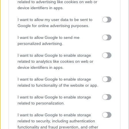
related to advertising like cookies on web or
device identifiers in apps.
I want to allow my user data to be sent to
in2life team
Google for online advertising purposes.
Γεννήθηκε τον Νοέμβριο του 2005, βρήκε τον δρόμο της
I want to allow Google to send me
personalized advertising.
(μαζί με την έμπνευση) στα στενά της Αθήνας, κι από τότε
μέχρι σήμερα δεν έχει σταματήσει να μεγαλώνει.
I want to allow Google to enable storage
Αμετανόητα περίεργη, θα πάει με την ίδια ευκολία σε
related to analytics like cookies on web or
συνοικιακά κουτούκια και σε τρέντι μπαρ, και θα σου μιλήσει
device identifiers in apps.
με τον ίδιο ενθουσιασμό για τα ταξίδια της, τα νέα της
ημέρας, τα θέατρα της πόλης, τις παλαβομάρες του ίντερνετ
I want to allow Google to enable storage
related to functionality of the website or app.
και τις τελευταίες τάσεις σε διατροφή και άσκηση. Υπόσχεται
πως μόνο ό,τι αξίζει γίνεται byte.
I want to allow Google to enable storage
related to personalization.
I want to allow Google to enable storage
related to security, including authentication
functionality and fraud prevention, and other