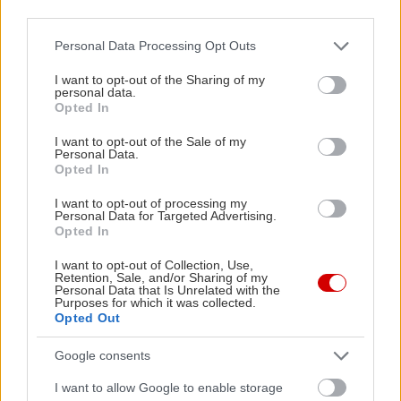
third parties.
Please note that this website/app uses one or more Google
Personal Data Processing Opt Outs
services and may gather and store information including but
not limited to your visit or usage behaviour. You may click to
I want to opt-out of the Sharing of my
personal data.
grant or deny consent to Google and its third-party tags to
Opted In
use your data for below specified purposes in below Google
consent section.
I want to opt-out of the Sale of my
Personal Data.
Opted In
I want to opt-out of processing my
Personal Data for Targeted Advertising.
Opted In
I want to opt-out of Collection, Use,
Retention, Sale, and/or Sharing of my
Personal Data that Is Unrelated with the
Purposes for which it was collected.
Opted Out
Google consents
I want to allow Google to enable storage