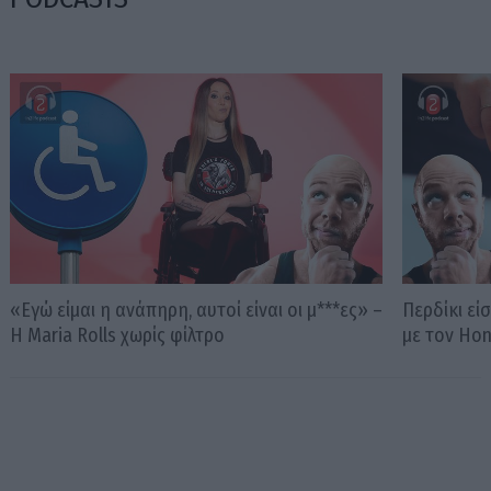
«Εγώ είμαι η ανάπηρη, αυτοί είναι οι μ***ες» –
Περδίκι εί
Η Maria Rolls χωρίς φίλτρο
με τον Ho