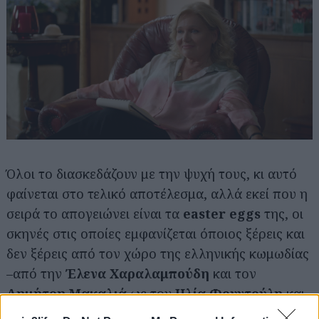
Αναζήτηση
για...
Όλοι το διασκεδάζουν με την ψυχή τους, κι αυτό
φαίνεται στο τελικό αποτέλεσμα, αλλά εκεί που η
σειρά το απογειώνει είναι τα
easter eggs
της, οι
σκηνές στις οποίες εμφανίζεται όποιος ξέρεις και
δεν ξέρεις από τον χώρο της ελληνικής κωμωδίας
–από την
Έλενα Χαραλαμπούδη
και τον
Δημήτρη Μακαλιά
ως τον
Ηλία Φουντούλη
και
τον
Φάνη Λαμπρόπουλο
– και το εγχώριο star