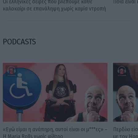
Οι ελληνικές σειρές που βλέπουμε κάθε
Ποια είναι
καλοκαίρι σε επανάληψη χωρίς καμία ντροπή
PODCASTS
«Εγώ είμαι η ανάπηρη, αυτοί είναι οι μ***ες» –
Περδίκι εί
Η Maria Rolls χωρίς φίλτρο
με τον Ho