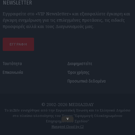
NEWSLETTER
Εγγραφείτε στο «VIP Newsletter» και εξασφαλίστε έγκαιρη και
έγκυρη ενημέρωση για τις επιλεγμένες προτάσεις, τις ειδικές
προσφορές αλλά και τους Διαγωνισμούς μας.
ΕΓΓΡΑΦΗ
Ταυτότητα
Διαφημιστείτε
Επικοινωνία
Όροι χρήσης
Προσωπικά δεδομένα
© 2002-2026 MEDIA2DAY
Το in2life ενισχύθηκε από την Ευρωπαϊκή Ένωση και το Ελληνικό Δημόσιο
στο πλαίσιο υλοποίησης του Έργου "Εφαρμογή Ολοκληρωμένου
v
Επιχειρηματικού Σχεδίου"
Managed Cloud by C2