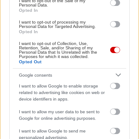
I want to opt-out of the Sale of my
Personal Data.
Opted In
I want to opt-out of processing my
Personal Data for Targeted Advertising.
Opted In
Συντελεστές
I want to opt-out of Collection, Use,
Retention, Sale, and/or Sharing of my
Παραγωγή: Foss Productions
Personal Data that Is Unrelated with the
Purposes for which it was collected.
Συμπαραγωγή: COSMOTE TV, Atza Productions
Opted Out
Σενάριο: Διονύσης Ατζαράκης, Θωμάς Ζάμπρας
Google consents
Σκηνοθεσία: Διονύσης Ατζαράκης
Βοηθός Σκηνοθέτη – Production Supervisor:
I want to allow Google to enable storage
related to advertising like cookies on web or
Παναγιώτα Κουάκη
device identifiers in apps.
Πρωτότυπη Μουσική: Γιάννης Δίσκος, Στέλιος
Παπακοσμίδης
I want to allow my user data to be sent to
Google for online advertising purposes.
Μοντάζ: Μάνος Ατζαράκης
Διεύθυνση Φωτογραφίας: Αλέξανδρος Καπιδάκης
I want to allow Google to send me
Coordinating Producer: Ορέστης Πλακιάς
personalized advertising.