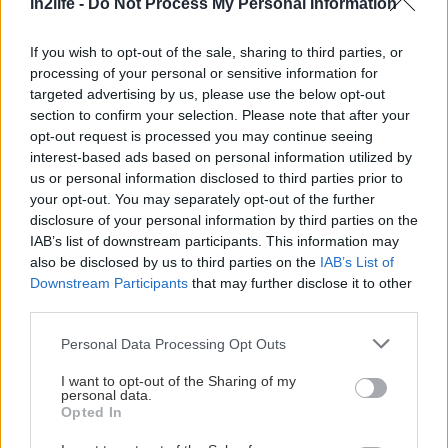
in2life -
Do Not Process My Personal Information
system, από τη
Τζένη Μελιτά
μέχρι τον
Πέτρο
τον Κωστόπουλο
.
If you wish to opt-out of the sale, sharing to third parties, or
processing of your personal or sensitive information for
targeted advertising by us, please use the below opt-out
Ακόμα και αν δεν βρεθείς να ξεκαρδίζεσαι
section to confirm your selection. Please note that after your
μπροστά στην οθόνη, οι Κακές Ιδέες θα είναι
opt-out request is processed you may continue seeing
σίγουρα
ένα από τα πιο κεφάτα, σκαμπρόζικα,
interest-based ads based on personal information utilized by
us or personal information disclosed to third parties prior to
«τωρινά» πράγματα
που θα έχεις δει τα
your opt-out. You may separately opt-out of the further
τελευταία (πολλά) χρόνια σε ελληνική τηλεοπτική
disclosure of your personal information by third parties on the
παραγωγή. Και μόνο για αυτό, τον αξίζουν τον
IAB’s list of downstream participants. This information may
also be disclosed by us to third parties on the
IAB’s List of
χρόνο σου.
Downstream Participants
that may further disclose it to other
third parties.
Please note that this website/app uses one or more Google
Personal Data Processing Opt Outs
services and may gather and store information including but
not limited to your visit or usage behaviour. You may click to
I want to opt-out of the Sharing of my
personal data.
grant or deny consent to Google and its third-party tags to
Opted In
use your data for below specified purposes in below Google
consent section.